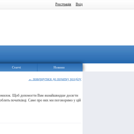
Реєстрація
Вхід
Статті
Новини
← повернутися до початку розділу
 помилок. Щоб допомогти Вам якнайшвидше досягти
роблять початківці. Саме про них ми поговоримо у цій