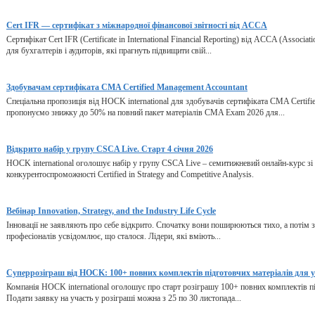
Cert IFR — сертифікат з міжнародної фінансової звітності від ACCA
Сертифікат Cert IFR (Certificate in International Financial Reporting) від ACCA (Associat
для бухгалтерів і аудиторів, які прагнуть підвищити свій...
Здобувачам сертифіката CMA Certified Management Accountant
Спеціальна пропозиція від HOCK international для здобувачів сертифіката CMA Certifi
пропонуємо знижку до 50% на повний пакет матеріалів CMA Exam 2026 для...
Відкрито набір у групу CSCA Live. Старт 4 січня 2026
HOCK international оголошує набір у групу CSCA Live – семитижневий онлайн-курс зі 
конкурентоспроможності Certified in Strategy and Competitive Analysis.
Вебінар Innovation, Strategy, and the Industry Life Cycle
Інновації не заявляють про себе відкрито. Спочатку вони поширюються тихо, а потім зм
професіоналів усвідомлює, що сталося. Лідери, які вміють...
Суперрозіграш від HOCK: 100+ повних комплектів підготовчих матеріалів для 
Компанія HOCK international оголошує про старт розіграшу 100+ повних комплектів під
Подати заявку на участь у розіграші можна з 25 по 30 листопада...