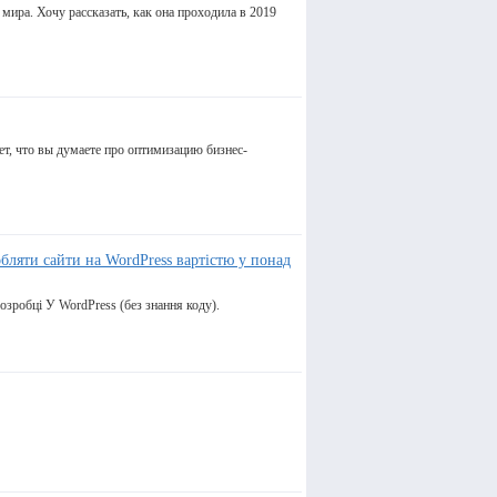
ира. Хочу рассказать, как она проходила в 2019
ает, что вы думаете про оптимизацию бизнес-
обляти сайти на WordPress вартістю у понад
озробці У WordPress (без знання коду).