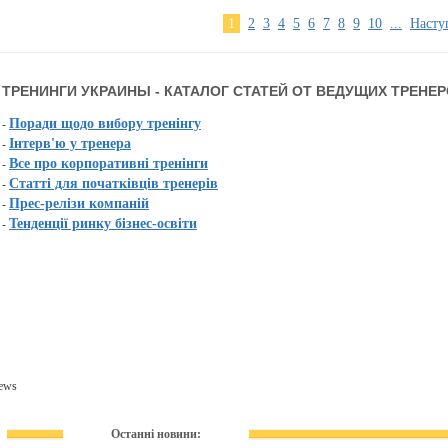
1
2
3
4
5
6
7
8
9
10
...
Насту
ТРЕНИНГИ УКРАИНЫ - КАТАЛОГ СТАТЕЙ ОТ ВЕДУЩИХ ТРЕНЕ
Поради щодо вибору тренінгу
-
Інтерв'ю у тренера
-
Все про корпоративні тренінги
-
Статті для початківців тренерів
-
Прес-релізи компаній
-
Тенденції ринку бізнес-освіти
-
ews
Останні новини: