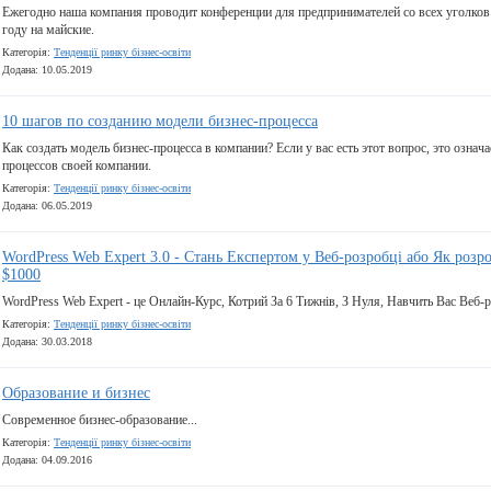
Ежегодно наша компания проводит конференции для предпринимателей со всех уголков м
году на майские.
Категорія:
Тенденції ринку бізнес-освіти
Додана: 10.05.2019
10 шагов по созданию модели бизнес-процесса
Как создать модель бизнес-процесса в компании? Если у вас есть этот вопрос, это означ
процессов своей компании.
Категорія:
Тенденції ринку бізнес-освіти
Додана: 06.05.2019
WordPress Web Expert 3.0 - Стань Експертом у Веб-розробці або Як розр
$1000
WordPress Web Expert - це Онлайн-Курс, Котрий За 6 Тижнів, З Нуля, Навчить Вас Веб-р
Категорія:
Тенденції ринку бізнес-освіти
Додана: 30.03.2018
Образование и бизнес
Современное бизнес-образование...
Категорія:
Тенденції ринку бізнес-освіти
Додана: 04.09.2016