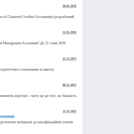
26.01.2026
ion of Chartered Certified Accountants) розроблений
12.01.2026
ed Management Accountant! До 31 січня 2026
12.12.2025
стратегічного планування та аналізу
08.12.2025
інюють індустрії – часто ще до того, як більшість
25.11.2025
учасників
готовчих матеріалів до кваліфікаційних іспитів.