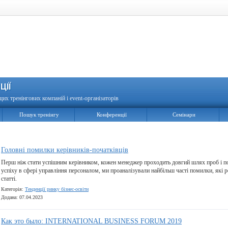
ЦІЇ
щих тренінгових компаній і event-організаторів
Пошук тренінгу
Конференції
Семінари
Головні помилки керівників-початківців
Перш ніж стати успішним керівником, кожен менеджер проходить довгий шлях проб і
успіху в сфері управління персоналом, ми проаналізували найбільш часті помилки, які 
статті.
Категорія:
Тенденції ринку бізнес-освіти
Додана: 07.04.2023
Как это было: INTERNATIONAL BUSINESS FORUM 2019