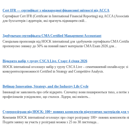
Cert IFR — сертифікат з міжнародної фінансової звітності від ACCA
Сертифікат Cert IFR (Certificate in International Financial Reporting) від ACCA (Associat
для бухгалтерів і аудиторів, які прагнуть підвищити свій...
Здобувачам сертифіката CMA Certified Management Accountant
Спеціальна пропозиція від HOCK international для здобувачів сертифіката CMA Certifi
пропонуємо знижку до 50% на повний пакет матеріалів CMA Exam 2026 для...
Відкрито набір у групу CSCA Live. Старт 4 січня 2026
HOCK international оголошує набір у групу CSCA Live – семитижневий онлайн-курс зі 
конкурентоспроможності Certified in Strategy and Competitive Analysis.
Вебінар Innovation, Strategy, and the Industry Life Cycle
Інновації не заявляють про себе відкрито. Спочатку вони поширюються тихо, а потім зм
професіоналів усвідомлює, що сталося. Лідери, які вміють...
Суперрозіграш від HOCK: 100+ повних комплектів підготовчих матеріалів для 
Компанія HOCK international оголошує про старт розіграшу 100+ повних комплектів під
Подати заявку на участь у розіграші можна з 25 по 30 листопада...