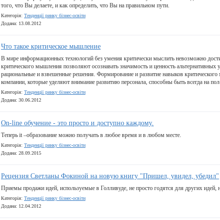
того, что Вы делаете, и как определить, что Вы на правильном пути.
Категорія:
Тенденції ринку бізнес-освіти
Додана: 13.08.2012
Что такое критическое мышление
В мире информационных технологий без умения критически мыслить невозможно дости
критического мышления позволяют осознавать значимость и ценность альтернативных у
рациональные и взвешенные решения. Формирование и развитие навыков критического м
компании, которые уделяют внимание развитию персонала, способны быть всегда на пол
Категорія:
Тенденції ринку бізнес-освіти
Додана: 30.06.2012
On-line обучение - это просто и доступно каждому.
Теперь it –образование можно получать в любое время и в любом месте.
Категорія:
Тенденції ринку бізнес-освіти
Додана: 28.09.2015
Рецензия Светланы Фокиной на новую книгу "Пришел, увидел, убедил"
Приемы продажи идей, используемые в Голливуде, не просто годятся для других идей, 
Категорія:
Тенденції ринку бізнес-освіти
Додана: 12.04.2012