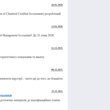
26.01.2026
ion of Chartered Certified Accountants) розроблений
12.01.2026
ed Management Accountant! До 31 січня 2026
12.12.2025
стратегічного планування та аналізу
08.12.2025
інюють індустрії – часто ще до того, як більшість
25.11.2025
учасників
готовчих матеріалів до кваліфікаційних іспитів.