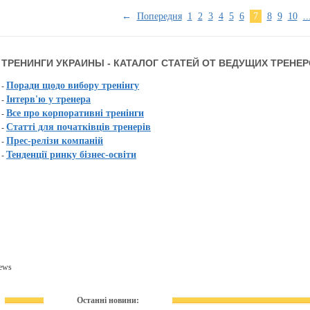
←
Попередня
1
2
3
4
5
6
7
8
9
10
..
ТРЕНИНГИ УКРАИНЫ - КАТАЛОГ СТАТЕЙ ОТ ВЕДУЩИХ ТРЕНЕ
Поради щодо вибору тренінгу
-
Інтерв'ю у тренера
-
Все про корпоративні тренінги
-
Статті для початківців тренерів
-
Прес-релізи компаній
-
Тенденції ринку бізнес-освіти
-
ews
Останні новини: