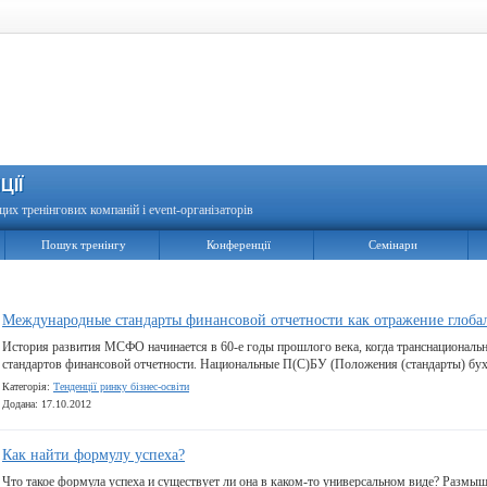
ЦІЇ
щих тренінгових компаній і event-організаторів
Пошук тренінгу
Конференції
Семінари
Международные стандарты финансовой отчетности как отражение глоба
История развития МСФО начинается в 60-е годы прошлого века, когда транснациональ
стандартов финансовой отчетности. Национальные П(С)БУ (Положения (стандарты) бух
Категорія:
Тенденції ринку бізнес-освіти
Додана: 17.10.2012
Как найти формулу успеха?
Что такое формула успеха и существует ли она в каком-то универсальном виде? Размыш