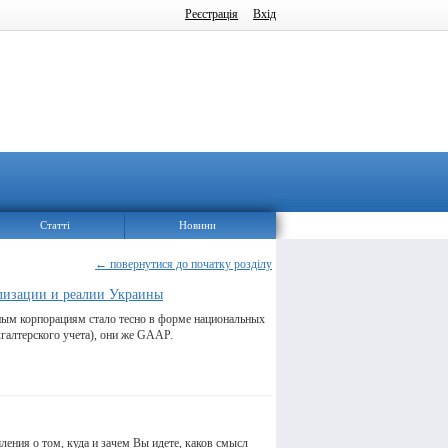
Реєстрація
Вхід
Статті
Новини
← повернутися до початку розділу
лизации и реалии Украины
ным корпорациям стало тесно в форме национальных
галтерского учета), они же GAAP.
ления о том, куда и зачем Вы идете, каков смысл