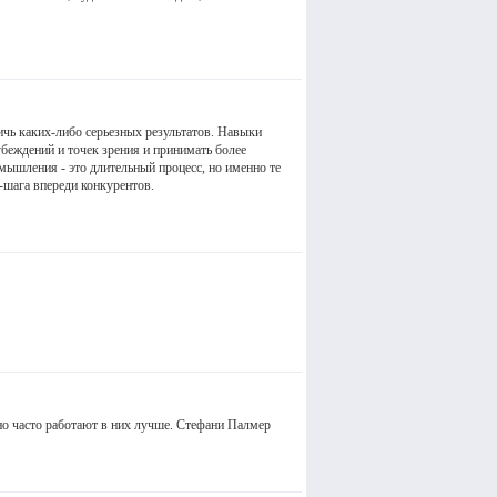
чь каких-либо серьезных результатов. Навыки
беждений и точек зрения и принимать более
ышления - это длительный процесс, но именно те
-шага впереди конкурентов.
но часто работают в них лучше. Стефани Палмер