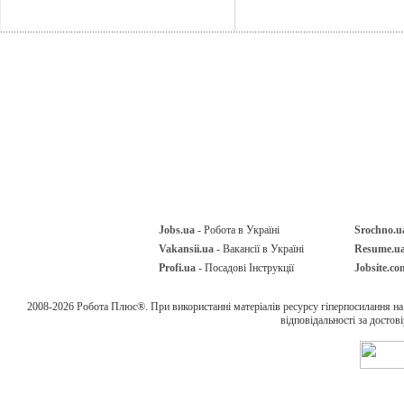
Jobs.ua
- Робота в Україні
Srochno.u
Vakansii.ua
- Вакансії в Україні
Resume.u
Profi.ua
- Посадові Інструкції
Jobsite.co
2008-2026 Робота Плюс®. При використанні матеріалів ресурсу гіперпосилання н
відповідальності за достов