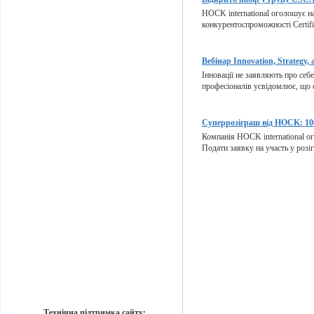
HOCK international оголошує на
конкурентоспроможності Certifie
Вебінар Innovation, Strategy, 
Інновації не заявляють про себ
професіоналів усвідомлює, що с
Суперрозіграш від HOCK: 100
Компанія HOCK international ог
Подати заявку на участь у розіг
Технічна підтримка сайту: