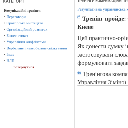
КАТЕГОРІЇ
ТРЕНІНГИ КОМУНІКАЦІЙНІ Т
Результативна управлінська 
Комунікаційні тренінги
Переговори
Тренінг пройде: 0
Ораторське мистецтво
Киеве
Організаційний розвиток
Бізнес-етикет
Цей практично-оріє
Управління конфліктами
Як донести думку і
Вербальне і невербальне спілкування
застосовувати слова
Інше
НЛП
формулювати завдан
← повернутися
Тренінгова компа
Управління Зіміно