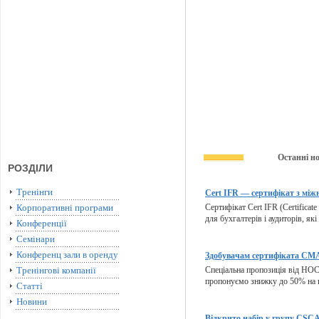
Останні н
РОЗДІЛИ
Тренінги
Cert IFR — сертифікат з міжн
Корпоративні програми
Сертифікат Cert IFR (Certificate
для бухгалтерів і аудиторів, які
Конференції
Семінари
Конференц зали в оренду
Здобувачам сертифіката CMA 
Тренінгові компанії
Спеціальна пропозиція від HOCK
пропонуємо знижку до 50% на п
Статті
Новини
Відкрито набір у групу CSCA 