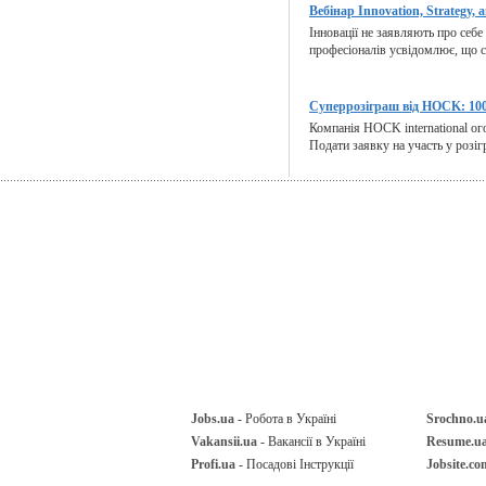
Вебінар Innovation, Strategy, a
Інновації не заявляють про себе
професіоналів усвідомлює, що ст
Суперрозіграш від HOCK: 100
Компанія HOCK international ог
Подати заявку на участь у розіг
Jobs.ua
- Робота в Україні
Srochno.u
Vakansii.ua
- Вакансії в Україні
Resume.u
Profi.ua
- Посадові Інструкції
Jobsite.co