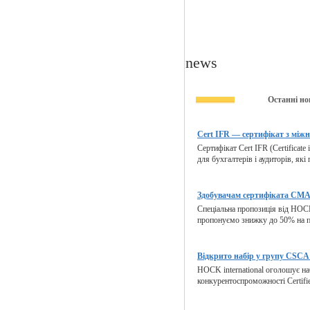
news
Останні но
Cert IFR — сертифікат з міжн
Сертифікат Cert IFR (Certificate 
для бухгалтерів і аудиторів, які
Здобувачам сертифіката CMA 
Спеціальна пропозиція від HOCK
пропонуємо знижку до 50% на п
Відкрито набір у групу CSCA 
HOCK international оголошує на
конкурентоспроможності Certified