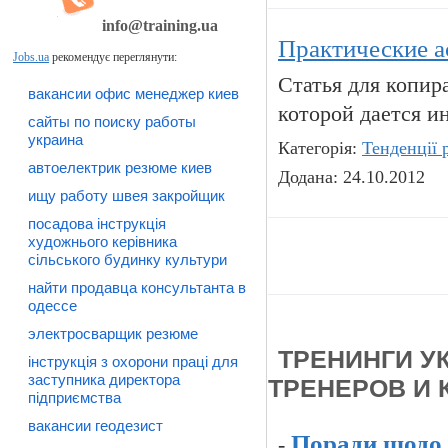
info@training.ua
Практические а
Jobs.ua
рекомендує переглянути:
Статья для копир
вакансии офис менеджер киев
которой дается и
сайты по поиску работы
украина
Категорія:
Тенденції 
автоелектрик резюме киев
Додана: 24.10.2012
ищу работу швея закройщик
посадова інструкція
художнього керівника
сільського будинку культури
найти продавца консультанта в
одессе
электросварщик резюме
ТРЕНИНГИ У
інструкція з охорони праці для
заступника директора
ТРЕНЕРОВ И
підприємства
вакансии геодезист
Поради щодо 
-