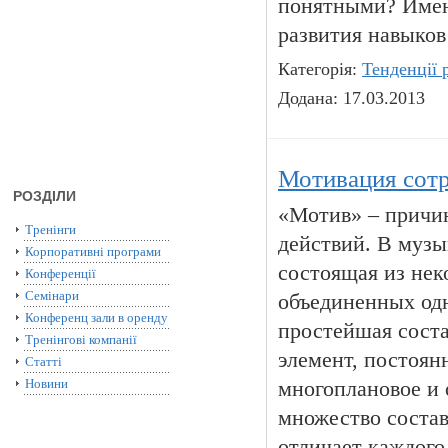
понятными? Имен
развития навыко
Категорія:
Тенденції 
Додана: 17.03.2013
Мотивация сот
РОЗДІЛИ
«Мотив» – причин
Тренінги
действий. В музы
Корпоративні програми
состоящая из нек
Конференції
Семінари
объединенных одн
Конференц зали в оренду
простейшая соста
Тренінгові компанії
элемент, постоян
Статті
Новини
многоплановое и 
множество соста
отличает каждого