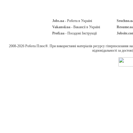
Jobs.ua
- Робота в Україні
Srochno.u
Vakansii.ua
- Вакансії в Україні
Resume.u
Profi.ua
- Посадові Інструкції
Jobsite.co
2008-2026 Робота Плюс®. При використанні матеріалів ресурсу гіперпосилання н
відповідальності за достов