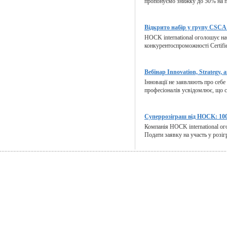
пропонуємо знижку до 50% на п
Відкрито набір у групу CSCA 
HOCK international оголошує на
конкурентоспроможності Certified
Вебінар Innovation, Strategy, a
Інновації не заявляють про себе
професіоналів усвідомлює, що ст
Суперрозіграш від HOCK: 100
Компанія HOCK international ог
Подати заявку на участь у розіг