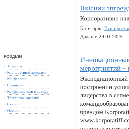
Якісний апгрейд
Корпоративне нав
Категорія:
Все про ко
Додана: 29.01.2025
РОЗДІЛИ
Инновационные 
Тренінги
мероприятий – 
Корпоративні програми
Экспедиционный 
Конференції
Семінари
построении успеш
Конференц зали в оренду
лидерства в сегм
Тренінгові компанії
командообразован
Статті
Новини
брендом Korporat
www.korporatiff.
полностью отказа