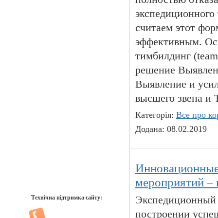
экспедиционного
считаем этот фор
эффективным. Ос
тимбилдинг (team
решение Выявлен
Выявление и уси
высшего звена и
Категорія:
Все про ко
Додана: 08.02.2019
Инновационные 
мероприятий – 
Технічна підтримка сайту:
Экспедиционный 
построении успеш