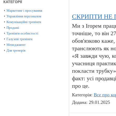
КАТЕГОРІЇ
Маркетинг і просування
СКРИПТИ НЕ
Управління персоналом
Комунікаційні тренінги
Ми з Ігорем прац
Продажі
точніше, то він 27
Тренінги особистості
Галузеві тренінги
обов'язково каже
Менеджмент
транслюють як нов
Для тренерів
«Я завжди чую, к
учасниця практик
покласти трубку».
факт: усі продав
про це.
Категорія:
Все про ко
Додана: 29.01.2025