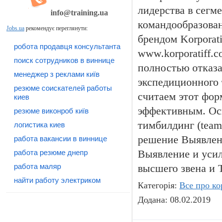
лидерства в сегм
info@training.ua
командообразован
Jobs.ua
рекомендує переглянути:
брендом Korporat
робота продавця консультанта
www.korporatiff.
поиск сотрудников в виннице
полностью отказа
менеджер з реклами київ
экспедиционного
резюме соискателей работы
считаем этот фор
киев
эффективным. Ос
резюме виконроб київ
тимбилдинг (team
логистика киев
решение Выявлен
работа вакансии в виннице
работа резюме днепр
Выявление и уси
работа маляр
высшего звена и
найти работу электриком
Категорія:
Все про ко
Додана: 08.02.2019