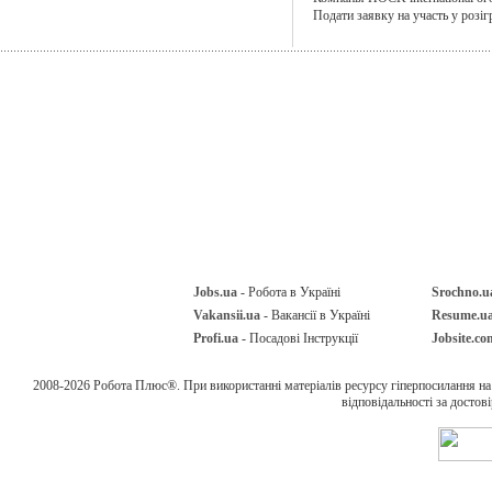
Подати заявку на участь у розіг
Jobs.ua
- Робота в Україні
Srochno.u
Vakansii.ua
- Вакансії в Україні
Resume.u
Profi.ua
- Посадові Інструкції
Jobsite.co
2008-2026 Робота Плюс®. При використанні матеріалів ресурсу гіперпосилання н
відповідальності за достов