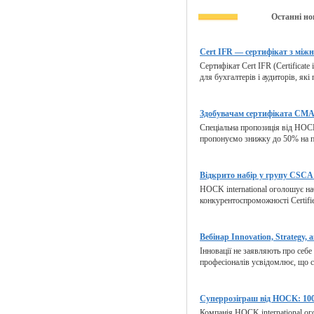
Останні но
Cert IFR — сертифікат з міжн
Сертифікат Cert IFR (Certificate 
для бухгалтерів і аудиторів, які
Здобувачам сертифіката CMA 
Спеціальна пропозиція від HOCK
пропонуємо знижку до 50% на п
Відкрито набір у групу CSCA 
HOCK international оголошує на
конкурентоспроможності Certified
Вебінар Innovation, Strategy, a
Інновації не заявляють про себе
професіоналів усвідомлює, що ст
Суперрозіграш від HOCK: 100
Компанія HOCK international ог