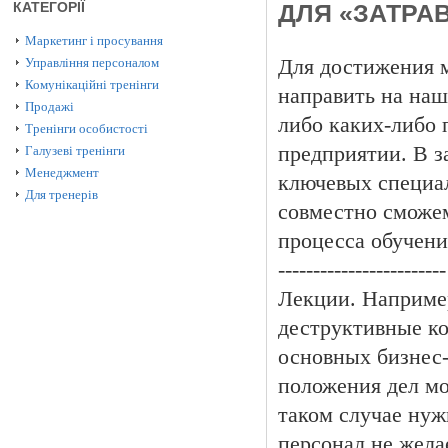
КАТЕГОРІЇ
ДЛЯ «ЗАТРА
Маркетинг і просування
Управління персоналом
Для достижения 
Комунікаційні тренінги
направить на наш
Продажі
либо каких-либо
Тренінги особистості
предприятии. В з
Галузеві тренінги
Менеджмент
ключевых специа
Для тренерів
совместно сможе
процесса обучени
------------------------
Лекции. Наприме
деструктивные к
основных бизнес-
положения дел мо
таком случае ну
персонал не жела