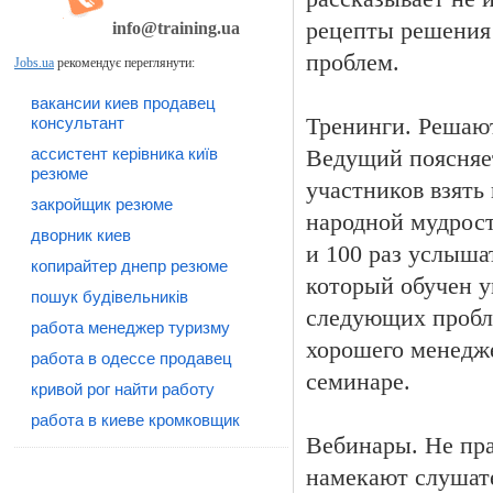
рецепты решения 
info@training.ua
проблем.
Jobs.ua
рекомендує переглянути:
вакансии киев продавец
консультант
Тренинги. Решают
ассистент керівника київ
Ведущий поясняет
резюме
участников взять 
закройщик резюме
народной мудрости
дворник киев
и 100 раз услыша
копирайтер днепр резюме
который обучен 
пошук будівельників
следующих пробле
работа менеджер туризму
хорошего менедже
работа в одессе продавец
семинаре.
кривой рог найти работу
работа в киеве кромковщик
Вебинары. Не пра
намекают слушат