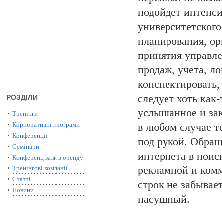
подойдет интенси
университетского
планирования, ор
принятия управле
продаж, учета, л
конспектировать, 
следует хоть как
РОЗДІЛИ
услышанное и зак
Тренінги
Корпоративні програми
в любом случае т
Конференції
под рукой. Обращ
Семінари
интернета в поис
Конференц зали в оренду
Тренінгові компанії
рекламной и комм
Статті
строк не забывае
Новини
насущный.