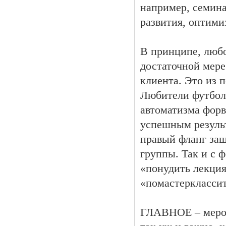
например, семин
развития, оптими
В принципе, любо
достаточной мер
клиента. Это из 
Любители футбола
автоматизма форв
успешным результ
правый фланг защ
группы. Так и с 
«понудить лекция
«помастерклассит
ГЛАВНОЕ – мероп