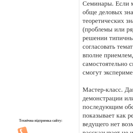
Семинары. Если 
обще деловых зн
теоретических зн
(проблемы или ря
решении типичных
согласовать тема
вполне приемлем,
самостоятельно 
смогут экспериме
Мастер-класс. Д
демонстрации или
последующим обс
показывает как р
Технічна підтримка сайту:
ведущего нет воз
рассказывает не 