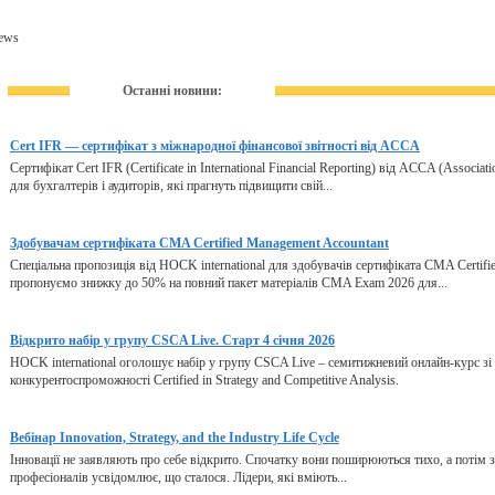
ews
Останні новини:
Cert IFR — сертифікат з міжнародної фінансової звітності від ACCA
Сертифікат Cert IFR (Certificate in International Financial Reporting) від ACCA (Associat
для бухгалтерів і аудиторів, які прагнуть підвищити свій...
Здобувачам сертифіката CMA Certified Management Accountant
Спеціальна пропозиція від HOCK international для здобувачів сертифіката CMA Certifi
пропонуємо знижку до 50% на повний пакет матеріалів CMA Exam 2026 для...
Відкрито набір у групу CSCA Live. Старт 4 січня 2026
HOCK international оголошує набір у групу CSCA Live – семитижневий онлайн-курс зі 
конкурентоспроможності Certified in Strategy and Competitive Analysis.
Вебінар Innovation, Strategy, and the Industry Life Cycle
Інновації не заявляють про себе відкрито. Спочатку вони поширюються тихо, а потім зм
професіоналів усвідомлює, що сталося. Лідери, які вміють...