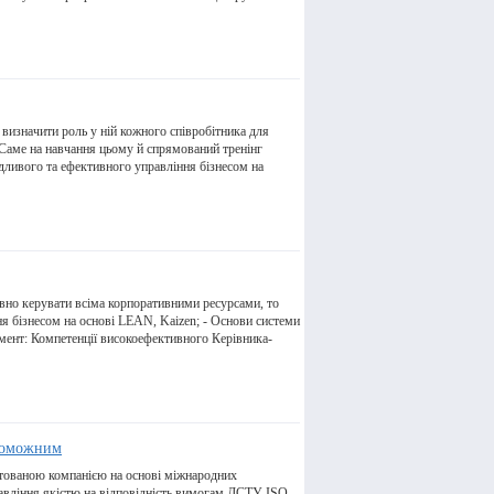
визначити роль у ній кожного співробітника для
 Саме на навчання цьому й спрямований тренінг
ливого та ефективного управління бізнесом на
вно керувати всіма корпоративними ресурсами, то
ня бізнесом на основі LEAN, Kaizen; - Основи системи
мент: Компетенції високоефективного Керівника-
проможним
нтованою компанією на основі міжнародних
равління якістю на відповідність вимогам ДСТУ ISO