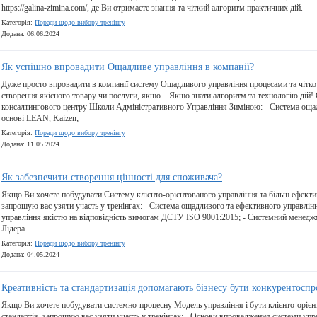
https://galina-zimina.com/, де Ви отримаєте знання та чіткий алгоритм практичних дій.
Категорія:
Поради щодо вибору тренінгу
Додана: 06.06.2024
Як успішно впровадити Ощадливе управління в компанії?
Дуже просто впровадити в компанії систему Ощадливого управління процесами та чітко 
створення якісного товару чи послуги, якщо... Якщо знати алгоритм та технологію дій!
консалтингового центру Школи Адміністративного Управління Зиміною: - Система ощад
основі LEAN, Kaizen;
Категорія:
Поради щодо вибору тренінгу
Додана: 11.05.2024
Як забезпечити створення цінності для споживача?
Якщо Ви хочете побудувати Систему клієнто-орієнтованого управління та більш ефекти
запрошую вас узяти участь у тренінгах: - Система ощадливого та ефективного управлін
управління якістю на відповідність вимогам ДСТУ ISO 9001:2015; - Системний менедж
Лідера
Категорія:
Поради щодо вибору тренінгу
Додана: 04.05.2024
Креативність та стандартизація допомагають бізнесу бути конкурентос
Якщо Ви хочете побудувати системно-процесну Модель управління і бути клієнто-оріє
стандартів, запрошую вас узяти участь у тренінгах: - Основи впровадження системи уп