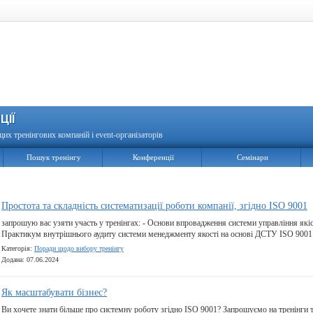
ЦІЇ
щих тренінгових компаній і event-організаторів
Пошук тренінгу
Конференції
Семінари
Простота та складність систематизації роботи компанії, згідно ISO 9001
запрошую вас узяти участь у тренінгах: - Основи впровадження системи управління які
Практикум внутрішнього аудиту системи менеджменту якості на основі ДСТУ ISO 9001
Категорія:
Поради щодо вибору тренінгу
Додана: 07.06.2024
Як масштабувати бізнес?
Ви хочете знати більше про системну роботу згідно ISO 9001? Запрошуємо на тренінг