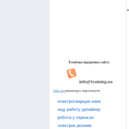
n
Технічна підтримка сайту:
info@training.ua
Jobs.ua
рекомендує переглянути:
електросварщик киев
ищу работу дизайнер
робота у черкасах
электрик резюме