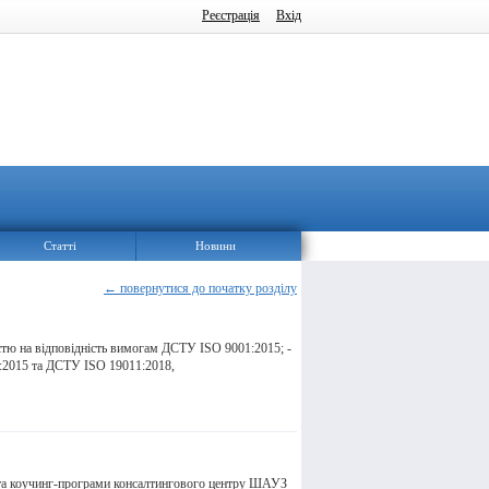
Реєстрація
Вхід
Статті
Новини
← повернутися до початку розділу
стю на відповідність вимогам ДСТУ ISO 9001:2015; -
:2015 та ДСТУ ISO 19011:2018,
и та коучинг-програми консалтингового центру ШАУЗ