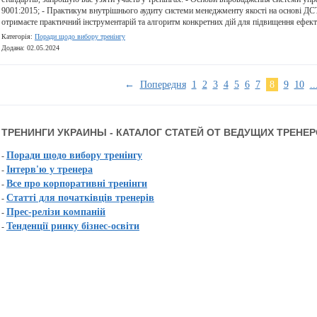
9001:2015; - Практикум внутрішнього аудиту системи менеджменту якості на основі Д
отримаєте практичний інструментарій та алгоритм конкретних дій для підвищення ефект
Категорія:
Поради щодо вибору тренінгу
Додана: 02.05.2024
←
Попередня
1
2
3
4
5
6
7
8
9
10
..
ТРЕНИНГИ УКРАИНЫ - КАТАЛОГ СТАТЕЙ ОТ ВЕДУЩИХ ТРЕНЕ
Поради щодо вибору тренінгу
-
Інтерв'ю у тренера
-
Все про корпоративні тренінги
-
Статті для початківців тренерів
-
Прес-релізи компаній
-
Тенденції ринку бізнес-освіти
-