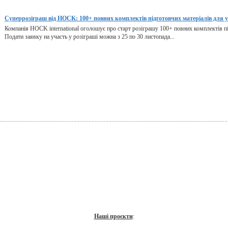
Суперрозіграш від HOCK: 100+ повних комплектів підготовчих матеріалів для 
Компанія HOCK international оголошує про старт розіграшу 100+ повних комплектів під
Подати заявку на участь у розіграші можна з 25 по 30 листопада...
Наші проєкти
: