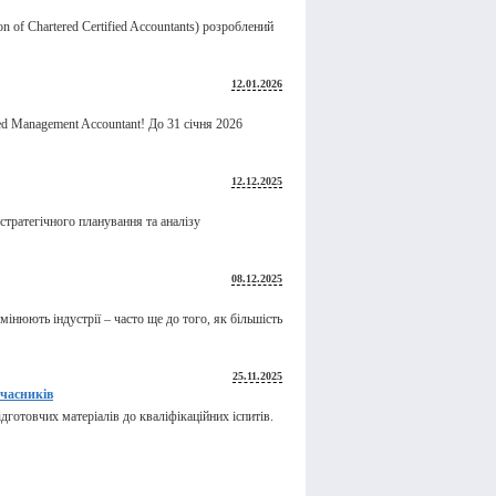
ion of Chartered Certified Accountants) розроблений
12.01.2026
ed Management Accountant! До 31 січня 2026
12.12.2025
стратегічного планування та аналізу
08.12.2025
інюють індустрії – часто ще до того, як більшість
25.11.2025
учасників
готовчих матеріалів до кваліфікаційних іспитів.