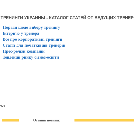
ТРЕНИНГИ УКРАИНЫ - КАТАЛОГ СТАТЕЙ ОТ ВЕДУЩИХ ТРЕНЕ
Поради щодо вибору тренінгу
-
Інтерв'ю у тренера
-
Все про корпоративні тренінги
-
Статті для початківців тренерів
-
Прес-релізи компаній
-
Тенденції ринку бізнес-освіти
-
ews
Останні новини: