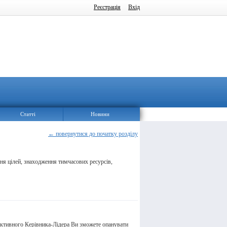
Реєстрація
Вхід
Статті
Новини
← повернутися до початку розділу
ня цілей, знаходження тимчасових ресурсів,
ективного Керівника-Лідера Ви зможете опанувати