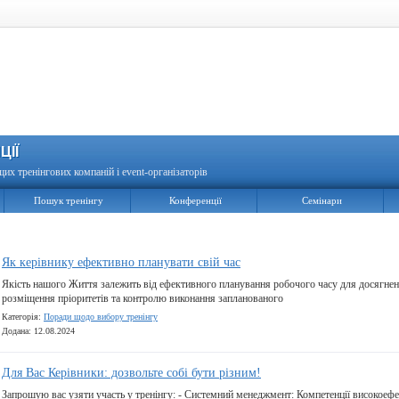
ЦІЇ
щих тренінгових компаній і event-організаторів
Пошук тренінгу
Конференції
Семінари
Як керівнику ефективно планувати свій час
Якість нашого Життя залежить від ефективного планування робочого часу для досягнен
розміщення пріоритетів та контролю виконання запланованого
Категорія:
Поради щодо вибору тренінгу
Додана: 12.08.2024
Для Вас Керівники: дозвольте собі бути різним!
Запрошую вас узяти участь у тренінгу: - Системний менеджмент: Компетенції високоеф