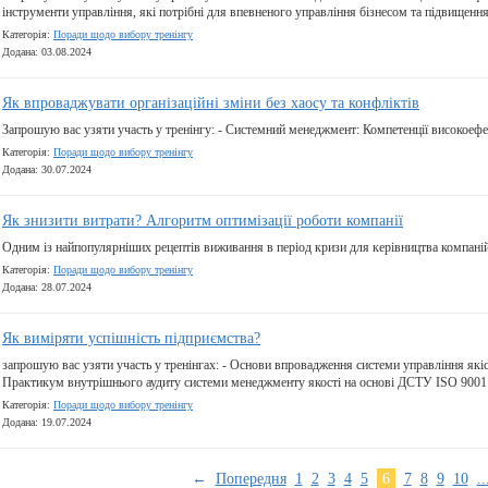
інструменти управління, які потрібні для впевненого управління бізнесом та підвищення
Категорія:
Поради щодо вибору тренінгу
Додана: 03.08.2024
Як впроваджувати організаційні зміни без хаосу та конфліктів
Запрошую вас узяти участь у тренінгу: - Системний менеджмент: Компетенції високоеф
Категорія:
Поради щодо вибору тренінгу
Додана: 30.07.2024
Як знизити витрати? Алгоритм оптимізації роботи компанії
Одним із найпопулярніших рецептів виживання в період кризи для керівництва компаній
Категорія:
Поради щодо вибору тренінгу
Додана: 28.07.2024
Як виміряти успішність підприємства?
запрошую вас узяти участь у тренінгах: - Основи впровадження системи управління які
Практикум внутрішнього аудиту системи менеджменту якості на основі ДСТУ ISO 9001
Категорія:
Поради щодо вибору тренінгу
Додана: 19.07.2024
←
Попередня
1
2
3
4
5
6
7
8
9
10
..