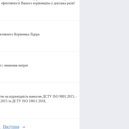
 ефективності Вашого керівництва у декілька разів!
ективного Керівника-Лідера
 є зниження витрат.
стю на відповідність вимогам ДСТУ ISO 9001:2015; -
:2015 та ДСТУ ISO 19011:2018,
.
Наступна
→