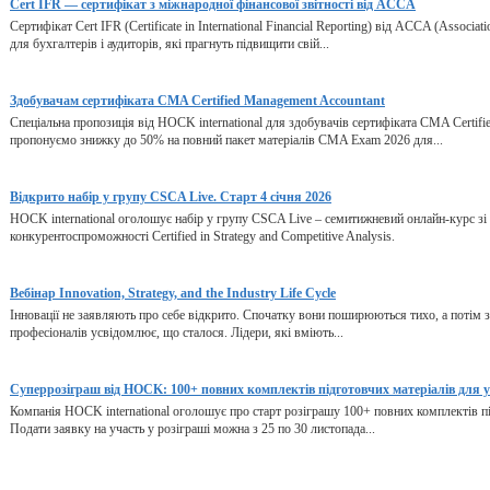
Cert IFR — сертифікат з міжнародної фінансової звітності від ACCA
Сертифікат Cert IFR (Certificate in International Financial Reporting) від ACCA (Associat
для бухгалтерів і аудиторів, які прагнуть підвищити свій...
Здобувачам сертифіката CMA Certified Management Accountant
Спеціальна пропозиція від HOCK international для здобувачів сертифіката CMA Certifi
пропонуємо знижку до 50% на повний пакет матеріалів CMA Exam 2026 для...
Відкрито набір у групу CSCA Live. Старт 4 січня 2026
HOCK international оголошує набір у групу CSCA Live – семитижневий онлайн-курс зі 
конкурентоспроможності Certified in Strategy and Competitive Analysis.
Вебінар Innovation, Strategy, and the Industry Life Cycle
Інновації не заявляють про себе відкрито. Спочатку вони поширюються тихо, а потім зм
професіоналів усвідомлює, що сталося. Лідери, які вміють...
Суперрозіграш від HOCK: 100+ повних комплектів підготовчих матеріалів для 
Компанія HOCK international оголошує про старт розіграшу 100+ повних комплектів під
Подати заявку на участь у розіграші можна з 25 по 30 листопада...