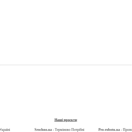
Наші проєкти
:
Україні
Srochno.ua
- Терміново Потрібні
Pro-robotu.ua
- Проп