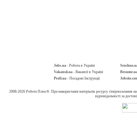
Jobs.ua
- Робота в Україні
Srochno.u
Vakansii.ua
- Вакансії в Україні
Resume.u
Profi.ua
- Посадові Інструкції
Jobsite.co
2008-2026 Робота Плюс®. При використанні матеріалів ресурсу гіперпосилання н
відповідальності за достов