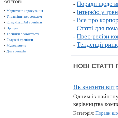
КАТЕГОРІЇ
Поради щодо в
-
Інтерв'ю у тре
Маркетинг і просування
-
Управління персоналом
Все про корпор
-
Комунікаційні тренінги
Статті для поча
-
Продажі
Тренінги особистості
Прес-релізи к
-
Галузеві тренінги
Тенденції ринк
-
Менеджмент
Для тренерів
НОВІ СТАТТІ 
Як знизити вит
Одним із найпопу
керівництва комп
Категорія:
Поради що