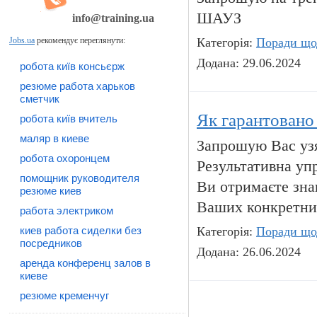
ШАУЗ
info@training.ua
Jobs.ua
рекомендує переглянути:
Категорія:
Поради що
Додана: 29.06.2024
робота київ консьєрж
резюме работа харьков
сметчик
Як гарантовано 
робота київ вчитель
маляр в киеве
Запрошую Вас узя
робота охоронцем
Результативна упр
помощник руководителя
Ви отримаєте зна
резюме киев
Ваших конкретних
работа электриком
киев работа сиделки без
Категорія:
Поради що
посредников
Додана: 26.06.2024
аренда конференц залов в
киеве
резюме кременчуг