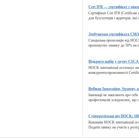
Cert IFR — сертифікат з міжн
Сертифікат Cert IFR (Certificate 
для бухгалтерів і аудиторів, які
Здобувачам сертифіката CMA 
Спеціальна пропозиція від HOCK
пропонуємо знижку до 50% на п
Відкрито набір у групу CSCA 
HOCK international оголошує на
конкурентоспроможності Certified
Вебінар Innovation, Strategy, a
Інновації не заявляють про себе
професіоналів усвідомлює, що ст
Суперрозіграш від HOCK: 100
Компанія HOCK international ог
Подати заявку на участь у розіг