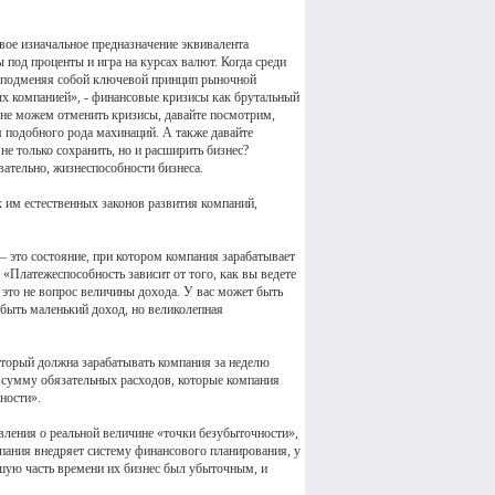
вое изначальное предназначение эквивалента
 под проценты и игра на курсах валют. Когда среди
, подменяя собой ключевой принцип рыночной
ых компанией», - финансовые кризисы как брутальный
 не можем отменить кризисы, давайте посмотрим,
 подобного рода махинаций. А также давайте
не только сохранить, но и расширить бизнес?
вательно, жизнеспособности бизнеса.
 им естественных законов развития компаний,
– это состояние, при котором компания зарабатывает
 «Платежеспособность зависит от того, как вы ведете
– это не вопрос величины дохода. У вас может быть
 быть маленький доход, но великолепная
оторый должна зарабатывать компания за неделю
ой сумму обязательных расходов, которые компания
ности».
вления о реальной величине «точки безубыточности»,
пания внедряет систему финансового планирования, у
ьшую часть времени их бизнес был убыточным, и