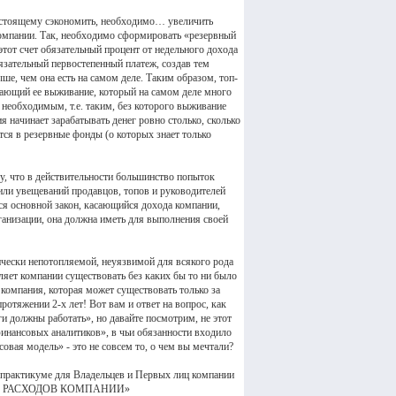
-настоящему сэкономить, необходимо… увеличить
компании. Так, необходимо сформировать «резервный
этот счет обязательный процент от недельного дохода
язательный первостепенный платеж, создав тем
ше, чем она есть на самом деле. Таким образом, топ-
вающий ее выживание, который на самом деле много
необходимым, т.е. таким, без которого выживание
 начинает зарабатывать денег ровно столько, сколько
тся в резервные фонды (о которых знает только
у, что в действительности большинство попыток
или увещеваний продавцов, топов и руководителей
тся основной закон, касающийся дохода компании,
анизации, она должна иметь для выполнения своей
ически непотопляемой, неуязвимой для всякого рода
ляет компании существовать без каких бы то ни было
компания, которая может существовать только за
отяжении 2-х лет! Вот вам и ответ на вопрос, как
и должны работать», но давайте посмотрим, не этот
финансовых аналитиков», в чьи обязанности входило
ая модель» - это не совсем то, о чем вы мечтали?
 практикуме для Владельцев и Первых лиц компании
Я РАСХОДОВ КОМПАНИИ»