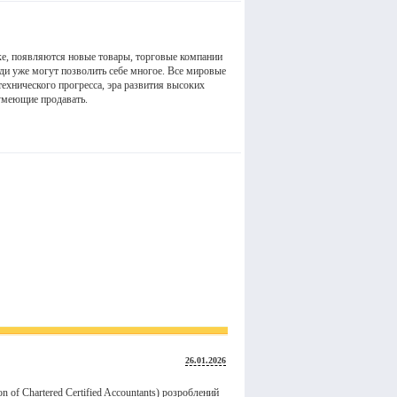
еке, появляются новые товары, торговые компании
ди уже могут позволить себе многое. Все мировые
 технического прогресса, эра развития высоких
умеющие продавать.
26.01.2026
ion of Chartered Certified Accountants) розроблений