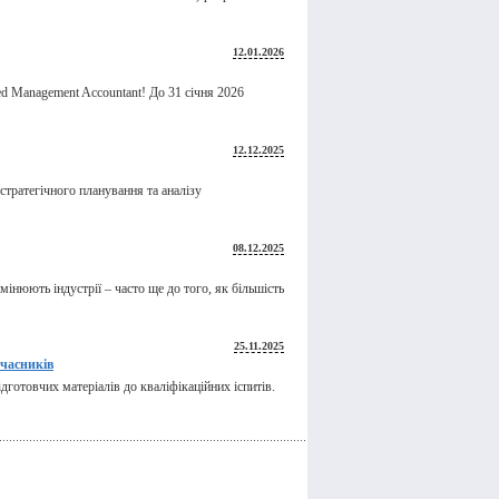
12.01.2026
ed Management Accountant! До 31 січня 2026
12.12.2025
стратегічного планування та аналізу
08.12.2025
інюють індустрії – часто ще до того, як більшість
25.11.2025
учасників
готовчих матеріалів до кваліфікаційних іспитів.