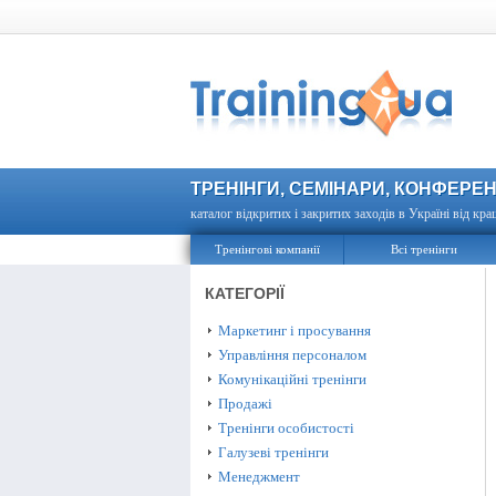
ТРЕНІНГИ, СЕМІНАРИ, КОНФЕРЕН
каталог відкритих і закритих заходів в Україні від кра
Тренінгові компанії
Всі тренінги
КАТЕГОРІЇ
Маркетинг і просування
Управління персоналом
Комунікаційні тренінги
Продажі
Тренінги особистості
Галузеві тренінги
Менеджмент