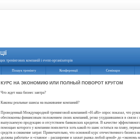
ЦІЇ
щих тренінгових компаній і event-організаторів
Пошук тренінгу
Конференції
Семінари
КУРС НА ЭКОНОМИЮ ИЛИ ПОЛНЫЙ ПОВОРОТ КРУГОМ
Что ждет наш бизнес завтра?
Каковы реальные шансы на выживание компаний?
Проведенный Международной тренинговой компанией «H-aRt» опрос показал, что руково
обеспокоены финансовым положением своих компаний, резко ухудшившимся в связи с 
выпускаемую продукцию и отсутствием банковских кредитов. В качестве эффективного 
помощью которого у компании появляется хоть какой-то шанс остаться на плаву, пер
средств и снижение затрат. Примечательно, что основной курс отечественного бизнеса в
должны работать» и «главное – расширение и захват рынка любой ценой» до «экономь н