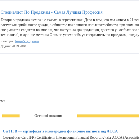
Специалист По Продажам - Самая Лучшая Профессия!
Говоря о продажах нельзя не сказать о перспективах. Дело в том, что мы живем в 21 в
растут как грибы после дождя, в обществе появляются новые потребности, при этом лю
специалисты сходятся во мнении, что наступила эра продавцов, до этого у нас была эра
технологий, и лучшие места на Олимпе успеха займут специалисты по продажам, люди 
Категорія:
Інтерв'ю у тренера
Додана: 20.09.2008
ews
Останні новини:
Cert IFR — сертифікат з міжнародної фінансової звітності від ACCA
Сертифікат Cert IFR (Certificate in International Financial Reporting) від ACCA (Associat