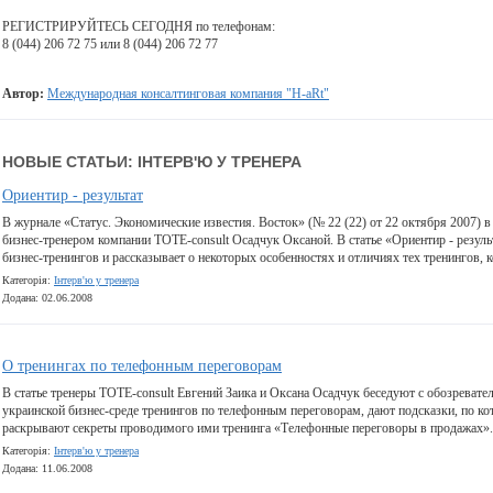
РЕГИСТРИРУЙТЕСЬ СЕГОДНЯ по телефонам:
8 (044) 206 72 75 или 8 (044) 206 72 77
Автор:
Международная консалтинговая компания "H-aRt"
НОВЫЕ СТАТЬИ: ІНТЕРВ'Ю У ТРЕНЕРА
Ориентир - результат
В журнале «Статус. Экономические известия. Восток» (№ 22 (22) от 22 октября 2007) 
бизнес-тренером компании TOTE-consult Осадчук Оксаной. В статье «Ориентир - резуль
бизнес-тренингов и рассказывает о некоторых особенностях и отличиях тех тренингов,
Категорія:
Інтерв'ю у тренера
Додана: 02.06.2008
О тренингах по телефонным переговорам
В статье тренеры TOTE-consult Евгений Заика и Оксана Осадчук беседуют с обозреват
украинской бизнес-среде тренингов по телефонным переговорам, дают подсказки, по к
раскрывают секреты проводимого ими тренинга «Телефонные переговоры в продажах».
Категорія:
Інтерв'ю у тренера
Додана: 11.06.2008