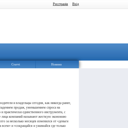
Реєстрація
Вхід
Статті
Новини
дители и владельцы сегодня, как никогда ранее,
падением продаж, уменьшением спроса на
и практически единственного инструмента, с
вые лица компаний называют жесткую экономию
сего за несколько месяцев изменился от «деньги
а всем» и «сокращайся и ужимайся где только