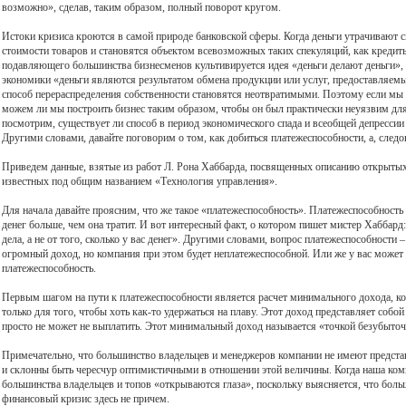
возможно», сделав, таким образом, полный поворот кругом.
Истоки кризиса кроются в самой природе банковской сферы. Когда деньги утрачивают с
стоимости товаров и становятся объектом всевозможных таких спекуляций, как кредиты
подавляющего большинства бизнесменов культивируется идея «деньги делают деньги»
экономики «деньги являются результатом обмена продукции или услуг, предоставляем
способ перераспределения собственности становятся неотвратимыми. Поэтому если мы
можем ли мы построить бизнес таким образом, чтобы он был практически неуязвим для
посмотрим, существует ли способ в период экономического спада и всеобщей депрессии 
Другими словами, давайте поговорим о том, как добиться платежеспособности, а, следо
Приведем данные, взятые из работ Л. Рона Хаббарда, посвященных описанию открытых
известных под общим названием «Технология управления».
Для начала давайте проясним, что же такое «платежеспособность». Платежеспособность 
денег больше, чем она тратит. И вот интересный факт, о котором пишет мистер Хаббард:
дела, а не от того, сколько у вас денег». Другими словами, вопрос платежеспособности 
огромный доход, но компания при этом будет неплатежеспособной. Или же у вас может
платежеспособность.
Первым шагом на пути к платежеспособности является расчет минимального дохода, к
только для того, чтобы хоть как-то удержаться на плаву. Этот доход представляет соб
просто не может не выплатить. Этот минимальный доход называется «точкой безубыточ
Примечательно, что большинство владельцев и менеджеров компании не имеют предста
и склонны быть чересчур оптимистичными в отношении этой величины. Когда наша ком
большинства владельцев и топов «открываются глаза», поскольку выясняется, что бол
финансовый кризис здесь не причем.