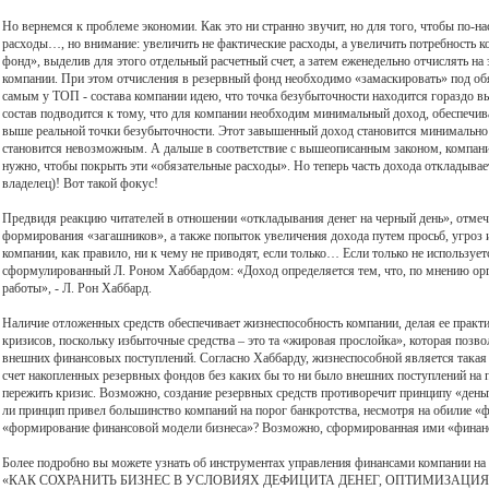
Но вернемся к проблеме экономии. Как это ни странно звучит, но для того, чтобы по
расходы…, но внимание: увеличить не фактические расходы, а увеличить потребность 
фонд», выделив для этого отдельный расчетный счет, а затем еженедельно отчислять на 
компании. При этом отчисления в резервный фонд необходимо «замаскировать» под об
самым у ТОП - состава компании идею, что точка безубыточности находится гораздо вы
состав подводится к тому, что для компании необходим минимальный доход, обеспечи
выше реальной точки безубыточности. Этот завышенный доход становится минимально 
становится невозможным. А дальше в соответствие с вышеописанным законом, компания
нужно, чтобы покрыть эти «обязательные расходы». Но теперь часть дохода откладывае
владелец)! Вот такой фокус!
Предвидя реакцию читателей в отношении «откладывания денег на черный день», отмеч
формирования «загашников», а также попыток увеличения дохода путем просьб, угроз 
компании, как правило, ни к чему не приводят, если только… Если только не используе
сформулированный Л. Роном Хаббардом: «Доход определяется тем, что, по мнению орг
работы», - Л. Рон Хаббард.
Наличие отложенных средств обеспечивает жизнеспособность компании, делая ее практ
кризисов, поскольку избыточные средства – это та «жировая прослойка», которая позво
внешних финансовых поступлений. Согласно Хаббарду, жизнеспособной является такая 
счет накопленных резервных фондов без каких бы то ни было внешних поступлений на пр
пережить кризис. Возможно, создание резервных средств противоречит принципу «деньг
ли принцип привел большинство компаний на порог банкротства, несмотря на обилие «
«формирование финансовой модели бизнеса»? Возможно, сформированная ими «финансов
Более подробно вы можете узнать об инструментах управления финансами компании на
«КАК СОХРАНИТЬ БИЗНЕС В УСЛОВИЯХ ДЕФИЦИТА ДЕНЕГ, ОПТИМИЗАЦИ