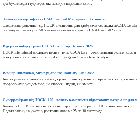
для бухгалтерів і аудиторів, які прагнуть підвищити свій...
Здобувачам сертифіката CMA Certified Management Accountant
Спеціальна пропозиція від HOCK international для здобувачів сертифіката CMA Certifi
пропонуємо знижку до 50% на повний пакет матеріалів CMA Exam 2026 для...
Відкрито набір у групу CSCA Live. Старт 4 січня 2026
HOCK international оголошує набір у групу CSCA Live – семитижневий онлайн-курс зі 
конкурентоспроможності Certified in Strategy and Competitive Analysis.
Вебінар Innovation, Strategy, and the Industry Life Cycle
Інновації не заявляють про себе відкрито. Спочатку вони поширюються тихо, а потім зм
професіоналів усвідомлює, що сталося. Лідери, які вміють...
Суперрозіграш від HOCK: 100+ повних комплектів підготовчих матеріалів для 
Компанія HOCK international оголошує про старт розіграшу 100+ повних комплектів під
Подати заявку на участь у розіграші можна з 25 по 30 листопада...