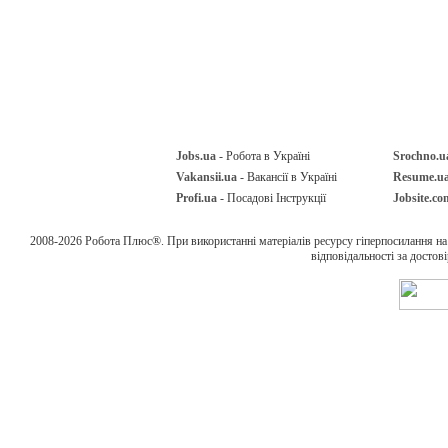
Jobs.ua
- Робота в Україні
Srochno.u
Vakansii.ua
- Вакансії в Україні
Resume.u
Profi.ua
- Посадові Інструкції
Jobsite.co
2008-2026 Робота Плюс®. При використанні матеріалів ресурсу гіперпосилання н
відповідальності за достов