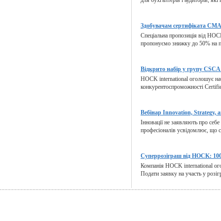
для бухгалтерів і аудиторів, які
Здобувачам сертифіката CMA 
Спеціальна пропозиція від HOCK
пропонуємо знижку до 50% на п
Відкрито набір у групу CSCA 
HOCK international оголошує на
конкурентоспроможності Certified
Вебінар Innovation, Strategy, a
Інновації не заявляють про себе
професіоналів усвідомлює, що ст
Суперрозіграш від HOCK: 100
Компанія HOCK international ог
Подати заявку на участь у розіг