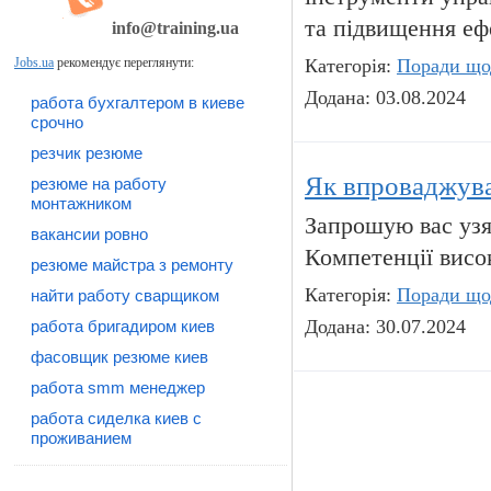
та підвищення ефе
info@training.ua
Jobs.ua
рекомендує переглянути:
Категорія:
Поради що
Додана: 03.08.2024
работа бухгалтером в киеве
срочно
резчик резюме
Як впроваджуват
резюме на работу
монтажником
Запрошую вас узя
вакансии ровно
Компетенції висо
резюме майстра з ремонту
Категорія:
Поради що
найти работу сварщиком
Додана: 30.07.2024
работа бригадиром киев
фасовщик резюме киев
работа smm менеджер
работа сиделка киев с
проживанием