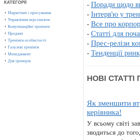
КАТЕГОРІЇ
Поради щодо в
-
Інтерв'ю у тре
Маркетинг і просування
-
Управління персоналом
Все про корпор
-
Комунікаційні тренінги
Статті для поча
-
Продажі
Тренінги особистості
Прес-релізи к
-
Галузеві тренінги
Тенденції ринк
-
Менеджмент
Для тренерів
НОВІ СТАТТІ 
Як зменшити вт
керівника!
У всьому світі з
зводиться до того