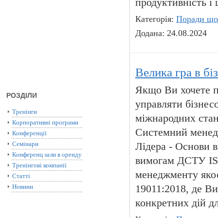
продуктивність і 
Категорія:
Поради що
Додана: 24.08.2024
Велика гра в бі
Якщо Ви хочете п
РОЗДІЛИ
управляти бізнес
Тренінги
міжнародних станд
Корпоративні програми
Системний менедж
Конференції
Семінари
Лідера - Основи 
Конференц зали в оренду
вимогам ДСТУ ISO
Тренінгові компанії
менеджменту якос
Статті
Новини
19011:2018, де В
конкретних дій д