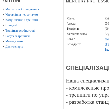
КАТЕГОРІЇ
MERCURY PROFESSI
Маркетинг і просування
Управління персоналом
Місто:
Ки
Комунікаційні тренінги
Адреса:
030
Продажі
Телефони:
(06
Тренінги особистості
Контактна особа:
Ан
Галузеві тренінги
E-mail:
tz@
Менеджмент
Веб-адреса:
htt
Для тренерів
Тре
СПЕЦІАЛІЗАЦ
Наша специализац
- комплексные пр
- тренинги по уп
- разработка стан