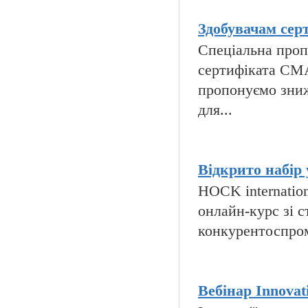
Здобувачам сер
Спеціальна пропо
сертифіката CMA
пропонуємо зниж
для...
Відкрито набір 
HOCK internatio
онлайн-курс зі с
конкурентоспромо
Вебінар Innovati