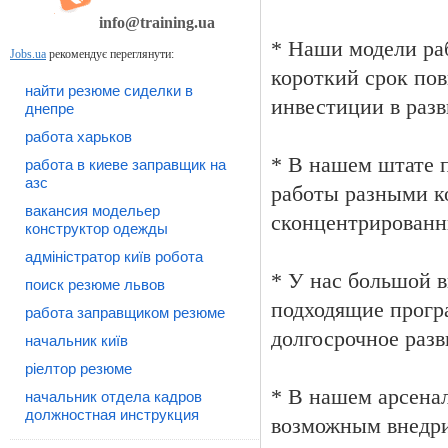
info@training.ua
* Наши модели ра
Jobs.ua
рекомендує переглянути:
короткий срок пов
найти резюме сиделки в
инвестиции в разв
днепре
работа харьков
* В нашем штате 
работа в киеве заправщик на
азс
работы разными к
вакансия модельер
сконцентрированн
конструктор одежды
адміністратор київ робота
* У нас большой в
поиск резюме львов
подходящие прогр
работа заправщиком резюме
долгосрочное разв
начальник київ
ріелтор резюме
* В нашем арсенал
начальник отдела кадров
должностная инструкция
возможным внедри