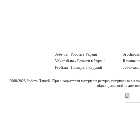
Jobs.ua
- Робота в Україні
Srochno.u
Vakansii.ua
- Вакансії в Україні
Resume.u
Profi.ua
- Посадові Інструкції
Jobsite.co
2008-2026 Робота Плюс®. При використанні матеріалів ресурсу гіперпосилання н
відповідальності за достов