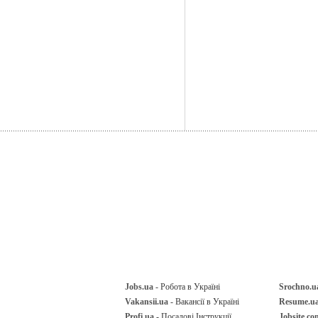
Jobs.ua
- Робота в Україні
Srochno.u
Vakansii.ua
- Вакансії в Україні
Resume.u
Profi.ua
- Посадові Інструкції
Jobsite.co