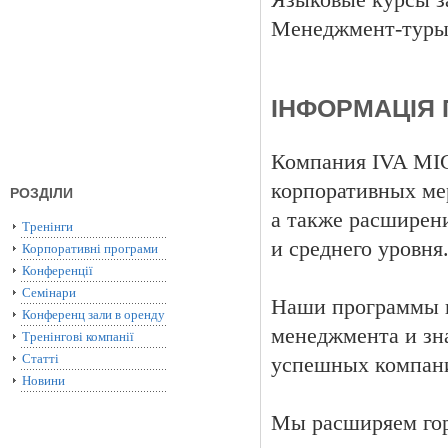
Языковые курсы з
Менеджмент-туры 
ІНФОРМАЦІЯ 
Компания IVA MIC
корпоративных ме
РОЗДІЛИ
а также расширен
Тренінги
и среднего уровня
Корпоративні програми
Конференції
Семінари
Наши программы п
Конференц зали в оренду
менеджмента и зн
Тренінгові компанії
Статті
успешных компан
Новини
Мы расширяем го