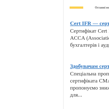
Останні н
Cert IFR — серт
Сертифікат Cert I
ACCA (Associatio
бухгалтерів і ауд
Здобувачам сер
Спеціальна пропо
сертифіката CMA
пропонуємо зниж
для...