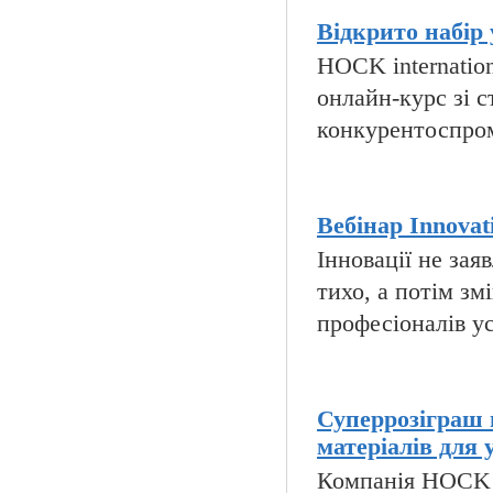
Відкрито набір 
HOCK internatio
онлайн-курс зі с
конкурентоспромо
Вебінар Innovati
Інновації не за
тихо, а потім зм
професіоналів ус
Суперрозіграш 
матеріалів для 
Компанія HOCK i