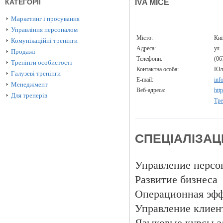
КАТЕГОРІЇ
IVA MICE
Маркетинг і просування
Управління персоналом
Місто:
Ки
Комунікаційні тренінги
Адреса:
ул.
Продажі
Телефони:
(06
Тренінги особистості
Контактна особа:
Юл
Галузеві тренінги
E-mail:
inf
Менеджмент
Веб-адреса:
htt
Для тренерів
Тре
СПЕЦІАЛІЗАЦ
Управление персо
Развитие бизнеса
Операционная эф
Управление клие