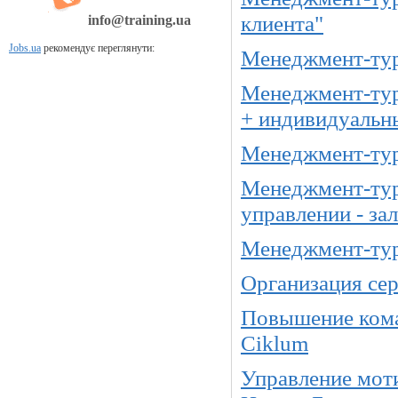
клиента"
info@training.ua
Jobs.ua
рекомендує переглянути:
Менеджмент-тур
Менеджмент-тур
+ индивидуальн
Менеджмент-тур
Менеджмент-тур
управлении - за
Менеджмент-тур 
Организация се
Повышение кома
Ciklum
Управление моти