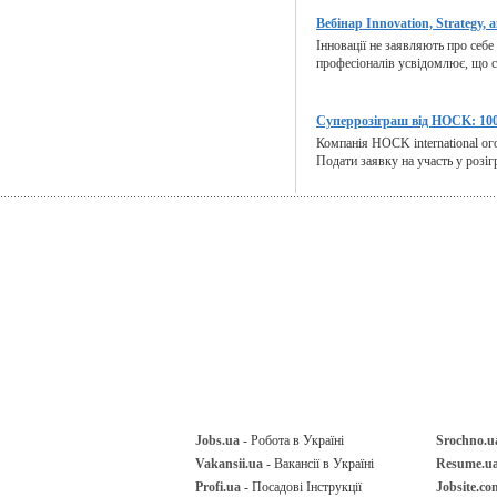
Вебінар Innovation, Strategy, a
Інновації не заявляють про себе
професіоналів усвідомлює, що ст
Суперрозіграш від HOCK: 100
Компанія HOCK international ог
Подати заявку на участь у розіг
Jobs.ua
- Робота в Україні
Srochno.u
Vakansii.ua
- Вакансії в Україні
Resume.u
Profi.ua
- Посадові Інструкції
Jobsite.co