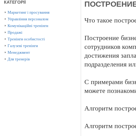
КАТЕГОРІЇ
ПОСТРОЕНИЕ
Маркетинг і просування
Управління персоналом
Что такое постро
Комунікаційні тренінги
Продажі
Построение бизне
Тренінги особистості
сотрудников комп
Галузеві тренінги
Менеджмент
достижения запла
Для тренерів
подразделения ил
С примерами биз
можете познакоми
Алгоритм построе
Алгоритм построе