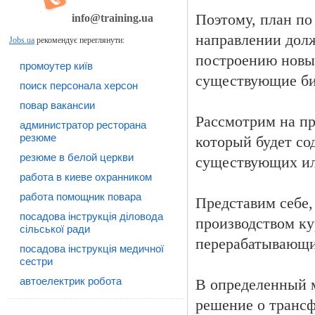
Поэтому, план по
info@training.ua
направлении долж
Jobs.ua
рекомендує переглянути:
построению новы
промоутер київ
существующие би
поиск персонала херсон
повар вакансии
Рассмотрим на пр
администратор ресторана
резюме
который будет со
резюме в белой церкви
существующих или
работа в киеве охранником
работа помощник повара
Представим себе,
посадова інструкція діловода
производством ку
сільської ради
перерабатывающи
посадова інструкція медичної
сестри
автоелектрик робота
В определенный 
решение о трансф