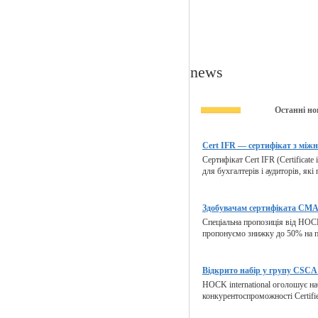
news
Останні но
Cert IFR — сертифікат з міжн
Сертифікат Cert IFR (Certificate 
для бухгалтерів і аудиторів, які
Здобувачам сертифіката CMA 
Спеціальна пропозиція від HOCK
пропонуємо знижку до 50% на п
Відкрито набір у групу CSCA 
HOCK international оголошує на
конкурентоспроможності Certified