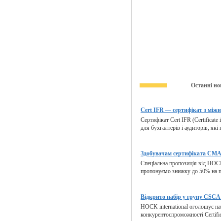
Останні но
Cert IFR — сертифікат з міжн
Сертифікат Cert IFR (Certificate 
для бухгалтерів і аудиторів, які
Здобувачам сертифіката CMA 
Спеціальна пропозиція від HOCK
пропонуємо знижку до 50% на п
Відкрито набір у групу CSCA 
HOCK international оголошує на
конкурентоспроможності Certified