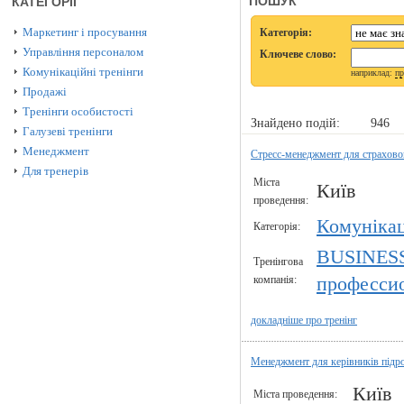
ПОШУК
КАТЕГОРІЇ
Маркетинг і просування
Категорія:
Управління персоналом
Ключеве слово:
Комунікаційні тренінги
наприклад:
пр
Продажі
Тренінги особистості
Знайдено подій:
946
Галузеві тренінги
Менеджмент
Стресс-менеджмент для страхово
Для тренерів
Міста
Київ
проведення:
Комунікац
Категорія:
BUSINES
Тренінгова
компанія:
профессио
докладніше про тренінг
Менеджмент для керівників підро
Київ
Міста проведення: