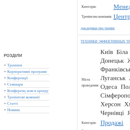
Мене
Категорія:
Центр
Тренінгова компанія:
докладніше про тренінг
ТЕХНИКИ ЭФФЕКТИВНЫХ ТЕ
Київ Біла
РОЗДІЛИ
Донецьк 
Тренінги
Франківсь
Корпоративні програми
Луганськ 
Конференції
Міста
Семінари
проведення:
Одеса Пол
Конференц зали в оренду
Сімфероп
Тренінгові компанії
Херсон Х
Статті
Новини
Чернівці 
Продажі
Категорія: