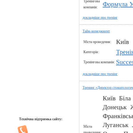
Тренінгова
Формула У
компанія:
докладніше про тренінг
Тайм-менеджмент
Київ
Міста проведення:
Трені
Категорія:
Succe
Тренінгова компанія:
докладніше про тренінг
Тренинг «Директор стоматологич
Київ Біла
Донецьк 
Франківсь
Технічна підтримка сайту:
Луганськ 
Міста
проведення: