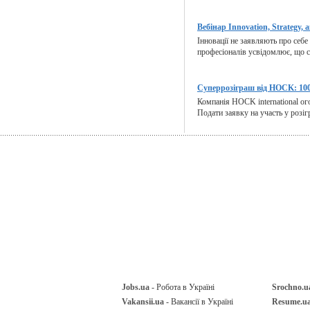
Вебінар Innovation, Strategy, a
Інновації не заявляють про себе
професіоналів усвідомлює, що ст
Суперрозіграш від HOCK: 100
Компанія HOCK international ог
Подати заявку на участь у розіг
Jobs.ua
- Робота в Україні
Srochno.u
Vakansii.ua
- Вакансії в Україні
Resume.u