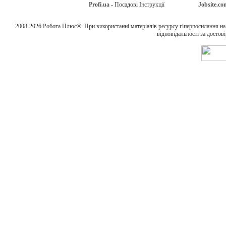
Profi.ua
- Посадові Інструкції
Jobsite.co
2008-2026 Робота Плюс®. При використанні матеріалів ресурсу гіперпосилання н
відповідальності за достов