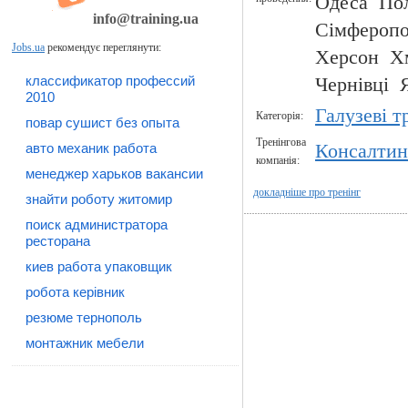
Одеса Пол
info@training.ua
Сімфероп
Jobs.ua
рекомендує переглянути:
Херсон Х
классификатор профессий
Чернівці 
2010
Галузеві т
Категорія:
повар сушист без опыта
Тренінгова
авто механик работа
Консалтин
компанія:
менеджер харьков вакансии
докладніше про тренінг
знайти роботу житомир
поиск администратора
ресторана
киев работа упаковщик
робота керівник
резюме тернополь
монтажник мебели