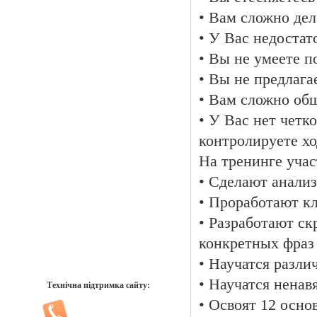
• Вам сложно дел
• У Вас недостат
• Вы не умеете п
• Вы не предлаг
• Вам сложно об
• У Вас нет четк
контролируете хо
На тренинге учас
• Сделают анали
• Проработают к
• Разработают ск
конкретных фраз
• Научатся разли
• Научатся ненав
Технічна підтримка сайту:
• Освоят 12 осно