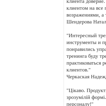
клиента доверие.
клиентом на все 
возражениями, а
Шендерова Натал
"Интересный трен
инструменты и п
понравились упр
тренинга буду тр
практиковаться р
клиентов."
Черкаская Наде
"Цікаво. Продукт
зрозумілій формі
персоналу!"