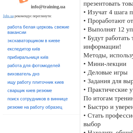
презентовать тов
info@training.ua
• Изучат 4 шага 
Jobs.ua
рекомендує переглянути:
• Проработают о
работа белая церковь свежие
• Выполнят 12 у
вакансии
• Будут работать
экскаваторщиком в киеве
информации!
експедитор київ
Методы, использ
прибиральниця київ
• Мини-лекции
работа для фотомоделей
• Деловые игры
вихователь днз
• Задания для вы
ищу работу плиточник киев
• Практические 
сварщик киев резюме
По итогам тренин
поиск сотрудников в виннице
• Быстро и увере
резюме на работу образец
• Стать професси
выбор
• Находить общи