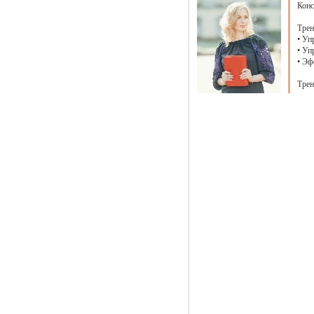
Конс
Трен
• Уп
• Уп
• Эф
Трен