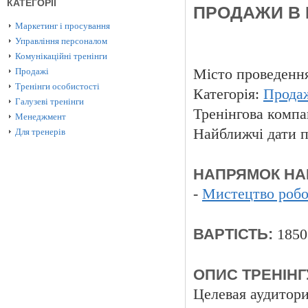
КАТЕГОРІЇ
ПРОДАЖИ В 
Маркетинг і просування
Управління персоналом
Комунікаційні тренінги
Продажі
Місто проведенн
Тренінги особистості
Категорія:
Прода
Галузеві тренінги
Тренінгова компа
Менеджмент
Найближчі дати п
Для тренерів
НАПРЯМОК НА
-
Мистецтво робо
ВАРТІСТЬ:
1850
ОПИС ТРЕНІНГ
Целевая аудитори