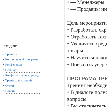
• — Менеджеры
• — Продавцы ин
Цель мероприяти
• Разработать ск
• Отработать те
• Увеличить сред
РОЗДІЛИ
товары
Тренінги
• Научиться нахо
Корпоративні програми
• Повысить увере
Конференції
Семінари
Конференц зали в оренду
ПРОГРАМА ТРЕ
Тренінгові компанії
Тренинг необходи
Статті
Новини
• В диалоге полн
вопросы
• Вы стесняетесь