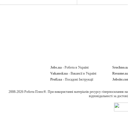
Jobs.ua
- Робота в Україні
Srochno.u
Vakansii.ua
- Вакансії в Україні
Resume.u
Profi.ua
- Посадові Інструкції
Jobsite.co
2008-2026 Робота Плюс®. При використанні матеріалів ресурсу гіперпосилання н
відповідальності за достов