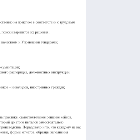
ственно на практике в соответствии с трудовым
, поиски вариантов их решения;
 качеством и Управлении тендерами;
окументации;
дового распорядка, должностных инструкций,
ников - инвалидов, иностранных граждан;
на практике, самостоятельное решение кейсов,
оторый до этого пытался самостоятельно
производства. Порадовало и то, что каждому из нас
нение, формы отчетов, образцы заполнения