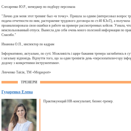
Слесаренко Ю.Р., менеджер по подбору персонала
"Лично для меня этот тренинг был «в точку». Пришла за одним (интересовал вопрос т
подача отчетности по ним, расторжение трудового договора по ст.40 КЗоТ), а получил
проанализировала свои ошибки в работе на примере рассмотренных кейсов. Узнала, ч
неиспользованный отпуск. Вынесла для себя очень много полезной информации по пр
Спасибо."
Иванова О.П., инспектор по кадрам
Інформативно, актуально, по суті. Можливість і щире бажання тренера заглибитись в су
і загальну відповідь. Відчуття того, що за один тренінгів день «перелопатили»гору інфо
додому з конкретними інструментами».
Левченко Таїсія, ТМ «Megasport»
ТРЕНЕРИ
Гударенко Елена
Практикующий HR-консультант, бизнес-тренер.