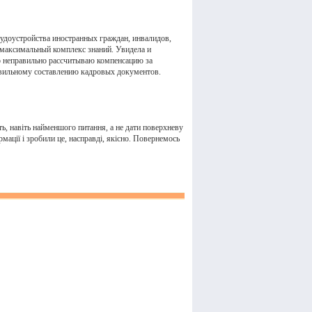
рудоустройства иностранных граждан, инвалидов,
а максимальный комплекс знаний. Увидела и
то неправильно рассчитываю компенсацию за
авильному составлению кадровых документов.
ть, навіть найменшого питання, а не дати поверхневу
рмації і зробили це, насправді, якісно. Повернемось