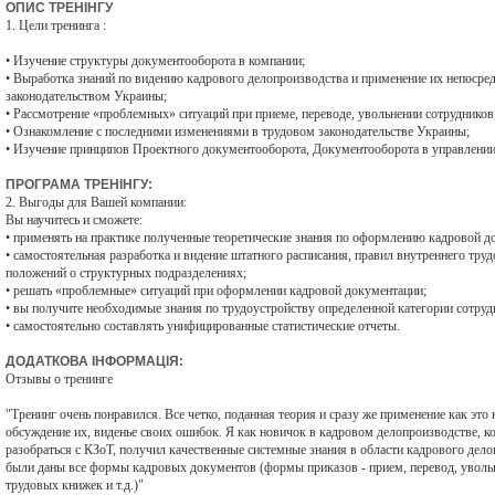
ОПИС ТРЕНІНГУ
1. Цели тренинга :
• Изучение структуры документооборота в компании;
• Выработка знаний по видению кадрового делопроизводства и применение их непосред
законодательством Украины;
• Рассмотрение «проблемных» ситуаций при приеме, переводе, увольнении сотрудников
• Ознакомление с последними изменениями в трудовом законодательстве Украины;
• Изучение принципов Проектного документооборота, Документооборота в управлении
ПРОГРАМА ТРЕНІНГУ:
2. Выгоды для Вашей компании:
Вы научитесь и сможете:
• применять на практике полученные теоретические знания по оформлению кадровой д
• самостоятельная разработка и видение штатного расписания, правил внутреннего тру
положений о структурных подразделениях;
• решать «проблемные» ситуаций при оформлении кадровой документации;
• вы получите необходимые знания по трудоустройству определенной категории сотруд
• самостоятельно составлять унифицированные статистические отчеты.
ДОДАТКОВА ІНФОРМАЦІЯ:
Отзывы о тренинге
"Тренинг очень понравился. Все четко, поданная теория и сразу же применение как это 
обсуждение их, виденье своих ошибок. Я как новичок в кадровом делопроизводстве, к
разобраться с КЗоТ, получил качественные системные знания в области кадрового дело
были даны все формы кадровых документов (формы приказов - прием, перевод, уволь
трудовых книжек и т.д.)"