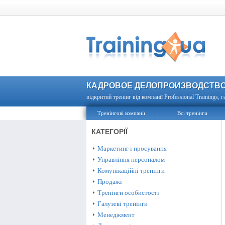
КАДРОВОЕ ДЕЛОПРОИЗВОДСТВ
відкритий тренінг від компанії Professional Trainings, г
Тренінгові компанії
Всі тренінги
КАТЕГОРІЇ
Маркетинг і просування
Управління персоналом
Комунікаційні тренінги
Продажі
Тренінги особистості
Галузеві тренінги
Менеджмент