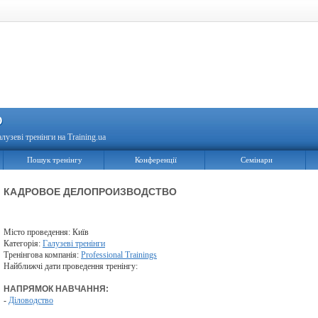
О
алузеві тренінги на Training.ua
Пошук тренінгу
Конференції
Семінари
КАДРОВОЕ ДЕЛОПРОИЗВОДСТВО
Місто проведення: Київ
Категорія:
Галузеві тренінги
Тренінгова компанія:
Professional Trainings
Найближчі дати проведення тренінгу:
НАПРЯМОК НАВЧАННЯ:
-
Діловодство