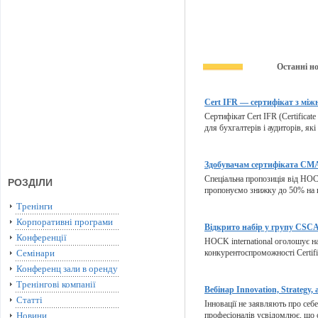
Останні н
Cert IFR — сертифікат з міжн
Сертифікат Cert IFR (Certificate
для бухгалтерів і аудиторів, які
Здобувачам сертифіката CMA 
Спеціальна пропозиція від HOCK
РОЗДІЛИ
пропонуємо знижку до 50% на п
Тренінги
Корпоративні програми
Відкрито набір у групу CSCA 
Конференції
HOCK international оголошує на
Семінари
конкурентоспроможності Certifie
Конференц зали в оренду
Тренінгові компанії
Вебінар Innovation, Strategy, 
Статті
Інновації не заявляють про себ
Новини
професіоналів усвідомлює, що с