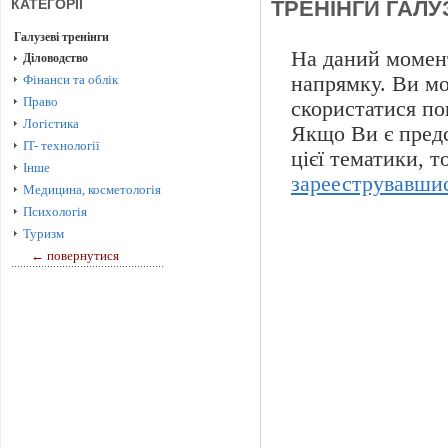
КАТЕГОРІЇ
ТРЕНІНГИ ГАЛУ
Галузеві тренінги
На даний момент
Діловодство
Фінанси та облік
напрямку. Ви м
Право
скористатися по
Логістика
Якщо Ви є предс
IT- технології
цієї тематики, 
Інше
зарееструвавши
Медицина, косметологія
Психологія
Туризм
← повернутися