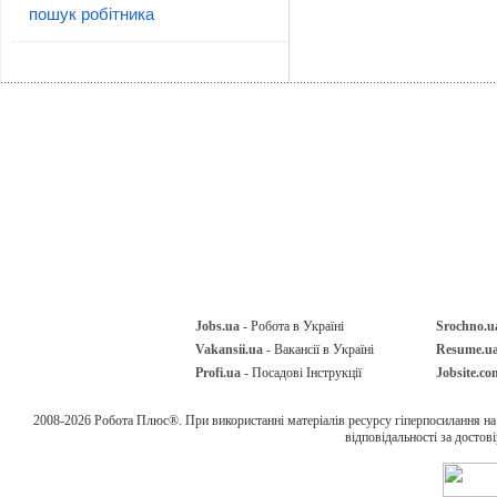
пошук робітника
Jobs.ua
- Робота в Україні
Srochno.u
Vakansii.ua
- Вакансії в Україні
Resume.u
Profi.ua
- Посадові Інструкції
Jobsite.co
2008-2026 Робота Плюс®. При використанні матеріалів ресурсу гіперпосилання н
відповідальності за достов