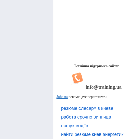
Технічна підтримка сайту:
info@training.ua
Jobs.ua
рекомендує переглянути:
резюме слесар¤ в киеве
работа срочно винница
пошук водіїв
найти резюме киев энергетик