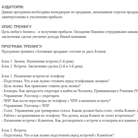
АУДИТОРІЯ:
Данная программа необходима менеджерам по продажам, начальникам отделов продаж,
заинтересованы в увеличении прибыли.
ОПИС ТРЕНІНГУ
Цель любого бизнеса – в получении прибыли. Овладение Вашими сотрудниками навыко
заключения сделок увеличит доходы Вашей компании.
ПРОГРАМА ТРЕНІНГУ:
Программа тренинга «Активные продажи» состоит из двух Блоков:
Блок 1: Звонок. Назначение встречи (1-й день)
Блок 2: Встреча. Заключение сделки (2-й и 3-й день)
Блок 1. Назначение встречи по телефону
- Подготовка. Что и как нужно готовить перед телефонным звонком?
- Цель звонка. Как правильно ставить цель звонка?
- Блокеры. Как преодолеть секретаря и выйти на Человека, Принимающего Решения (
- Упражнение. Разговор с секретарем.
- ЧПР. Как вести переговоры по телефону с ЧПР и назначать встречу?
- Упражнение. Разговор с ЧПР.
- Голос. Упражнения для тренировки голоса. Каким должен быть голос, чтобы Клиент з
- Работа с возражениями по телефону. Что делать, когда Клиент не хочет встречаться?
- Назначение встречи с Клиентом. Как договориться о встрече и оговорить все важные
Блок 2. Встреча
- Подготовка. Что и как нужно подготовить перед встречей с Клиентом?