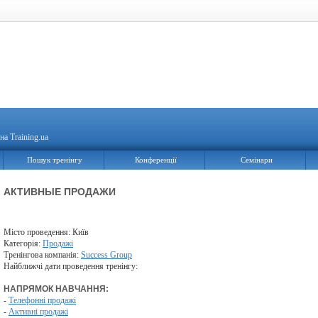
на Training.ua
Пошук тренінгу
Конференції
Семінари
АКТИВНЫЕ ПРОДАЖИ
Місто проведення: Київ
Категорія:
Продажі
Тренінгова компанія:
Success Group
Найближчі дати проведення тренінгу:
НАПРЯМОК НАВЧАННЯ:
-
Телефонні продажі
-
Активні продажі