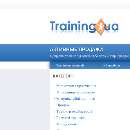
АКТИВНЫЕ ПРОДАЖИ
відкритий тренінг від компанії Success Group, продажі 
Тренінгові компанії
Всі тренінги
КАТЕГОРІЇ
Маркетинг і просування
Управління персоналом
Комунікаційні тренінги
Продажі
Тренінги особистості
Галузеві тренінги
Менеджмент