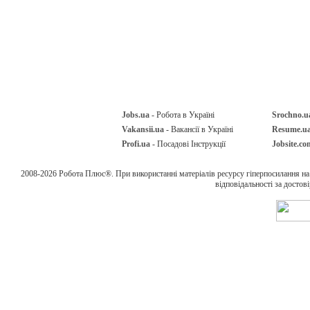
Jobs.ua
- Робота в Україні
Srochno.u
Vakansii.ua
- Вакансії в Україні
Resume.u
Profi.ua
- Посадові Інструкції
Jobsite.co
2008-2026 Робота Плюс®. При використанні матеріалів ресурсу гіперпосилання н
відповідальності за достов