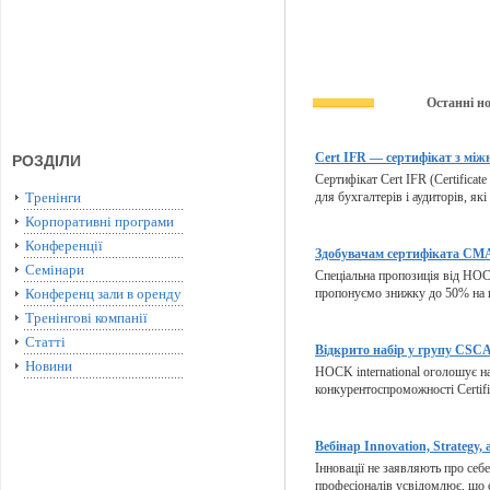
Останні н
Cert IFR — сертифікат з міжн
РОЗДІЛИ
Сертифікат Cert IFR (Certificate
Тренінги
для бухгалтерів і аудиторів, які
Корпоративні програми
Конференції
Здобувачам сертифіката CMA 
Семінари
Спеціальна пропозиція від HOCK
Конференц зали в оренду
пропонуємо знижку до 50% на п
Тренінгові компанії
Статті
Відкрито набір у групу CSCA 
Новини
HOCK international оголошує на
конкурентоспроможності Certifie
Вебінар Innovation, Strategy, 
Інновації не заявляють про себ
професіоналів усвідомлює, що с