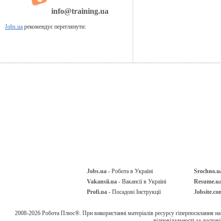
info@training.ua
Jobs.ua
рекомендує переглянути:
Jobs.ua
- Робота в Україні
Srochno.u
Vakansii.ua
- Вакансії в Україні
Resume.u
Profi.ua
- Посадові Інструкції
Jobsite.co
2008-2026 Робота Плюс®. При використанні матеріалів ресурсу гіперпосилання н
відповідальності за достов