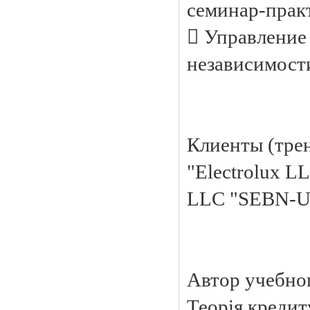
семинар-практ
 Управление
независимости
Клиенты (тре
"Electrolux L
LLC "SEBN-
Автор учебног
Теорія кредиту