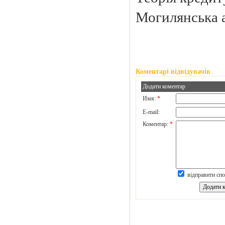
Могилянська а
Коментарі відвідувачів
Додати коментар
Имя:
*
E-mail:
Коментар:
*
відправити спо