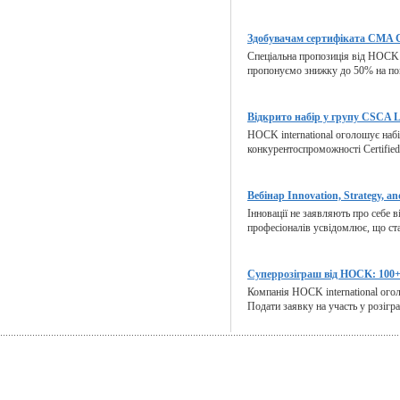
Здобувачам сертифіката CMA C
Спеціальна пропозиція від HOCK i
пропонуємо знижку до 50% на пов
Відкрито набір у групу CSCA Li
HOCK international оголошує набі
конкурентоспроможності Certified i
Вебінар Innovation, Strategy, an
Інновації не заявляють про себе 
професіоналів усвідомлює, що стал
Суперрозіграш від HOCK: 100+ 
Компанія HOCK international огол
Подати заявку на участь у розігра