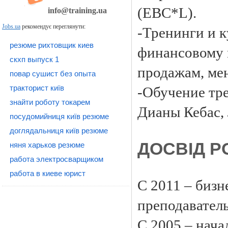
(EBC*L).
info@training.ua
Jobs.ua
рекомендує переглянути:
-Тренинги и к
резюме рихтовщик киев
финансовому 
скхп выпуск 1
продажам, ме
повар сушист без опыта
тракторист київ
-Обучение тр
знайти роботу токарем
Дианы Кебас,
посудомийниця київ резюме
доглядальниця київ резюме
ДОСВІД Р
няня харьков резюме
работа электросварщиком
работа в киеве юрист
С 2011 – бизн
преподаватель
С 2005 – нача