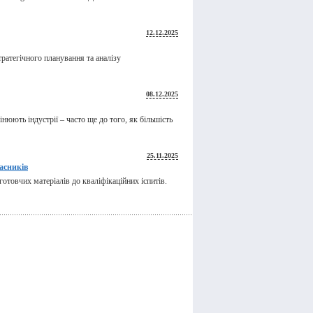
12.12.2025
ратегічного планування та аналізу
08.12.2025
нюють індустрії – часто ще до того, як більшість
25.11.2025
асників
отовчих матеріалів до кваліфікаційних іспитів.