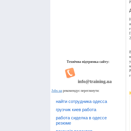
р
И
н
г
П
2
В
в
у
Технічна підтримка сайту:
к
Р
г
info@training.ua
Jobs.ua
рекомендує переглянути:
найти сотрудника одесса
грузчик киев работа
работа сиделка в одессе
резюме