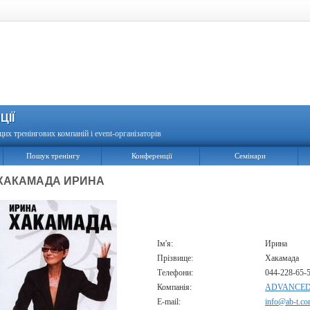
ЦІЇ
щих тренінгових компаній і event-організаторів
Пошук тренінгу
Конференції
Семінари
ХАКАМАДА ИРИНА
Ім'я:
Ирина
Прізвище:
Хакамада
Телефони:
044-228-65-5
Компанія:
ADVANCED
E-mail:
info@ab-t.co