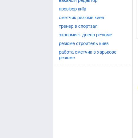
вакансія редактор
провізор київ
сметчик резюме киев
тренер в спортзал
экономист днепр резюме
резюме строитель киев
работа сметчик в харькове
резюме