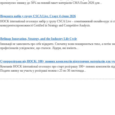
пропонуємо знижку до 50% на повний пакет матеріалів CMA Exam 2026 для...
Відкрито набір у групу CSCA Live. Старт 4 січня 2026
HOCK international оголошує набір у групу CSCA Live – семитижневий онлайн-курс зі ст
конкурентоспроможності Certified in Strategy and Competitive Analysis.
Вебінар Innovation, Strategy, and the Industry Life Cycle
Інновації не заявляють про себе відкрито. Спочатку вони поширюються тихо, а потім змі
професіоналів усвідомлює, що сталося. Лідери, які вміють...
Суперрозіграш від HOCK: 100+ повних комплектів підготовчих матеріалів для уч
Компанія HOCK international оголошує про старт розіграшу 100+ повних комплектів підг
Подати заявку на участь у розіграші можна з 25 по 30 листопада...