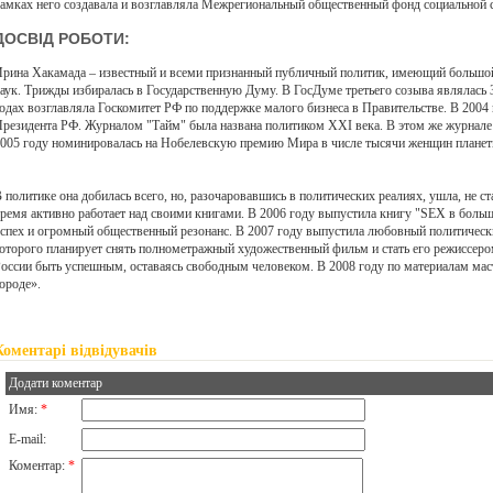
амках него создавала и возглавляла Межрегиональный общественный фонд социальн
ДОСВІД РОБОТИ:
рина Хакамада – известный и всеми признанный публичный политик, имеющий большой
аук. Трижды избиралась в Государственную Думу. В ГосДуме третьего созыва являлась
одах возглавляла Госкомитет РФ по поддержке малого бизнеса в Правительстве. В 2004
резидента РФ. Журналом "Тайм" была названа политиком XXI века. В этом же журнале 
005 году номинировалась на Нобелевскую премию Мира в числе тысячи женщин планет
 политике она добилась всего, но, разочаровавшись в политических реалиях, ушла, не с
ремя активно работает над своими книгами. В 2006 году выпустила книгу "SEX в больш
спех и огромный общественный резонанс. В 2007 году выпустила любовный политич
оторого планирует снять полнометражный художественный фильм и стать его режиссером
оссии быть успешным, оставаясь свободным человеком. В 2008 году по материалам м
ороде».
Коментарі відвідувачів
Додати коментар
Имя:
*
E-mail:
Коментар:
*