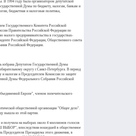
. В 1994 году была организатором депутатской
осударственной Думы по бюджету, налогам, банкам и
огии, бюджетная и налоговая политика,
лем Государственного Комитета Российской
иссии Правительства Российской Федерации по
ию малого предпринимательства в государствах-
зиденте Российской Федерации, Общественного совета
ания Российской Федерации.
вь избрана Депутатом Государственной Думы
збирательному округу г.Санкт-Петербурга. В период
у и налогам и Председателем Комиссии по защите
венной Думы Федерального Собрания Российской
объединенной Европе", членом попечительского
литической общественной организации "Общее дело".
ду вышла из этой партии.
 и получила на выборах около 4 миллионов голосов
НАШ ВЫБОР", впоследствии вошедшей в общественное
ль Председателя Президиума этого движения, в