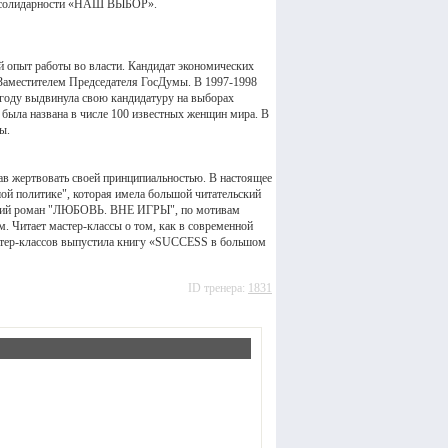
ой солидарности «НАШ ВЫБОР».
 опыт работы во власти. Кандидат экономических
 Заместителем Председателя ГосДумы. В 1997-1998
 году выдвинула свою кандидатуру на выборах
была названа в числе 100 известных женщин мира. В
ы.
тав жертвовать своей принципиальностью. В настоящее
ой политике", которая имела большой читательский
еский роман "ЛЮБОВЬ. ВНЕ ИГРЫ", по мотивам
. Читает мастер-классы о том, как в современной
астер-классов выпустила книгу «SUCCESS в большом
ID тренера:
1831