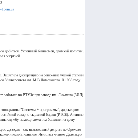
03
b-t.com.ua
того добиться. Успешный бизнесмен, громкий политик,
ься энергией.
 Защитила диссертацию на соискание ученой степени
ого Университета им. М.В.Ломоносова. В 1983 году
ет работала во ВТУЗе при заводе им. Лихачева (ЗИЛ)
й кооператива "Системы + программы", директором
Российской товарно-сырьевой биржи (РТСБ). Активно
осквы службу помощи лежачим больным на дому.
ии. Дважды - как независимый депутат по Орехово-
экономической политике. Являлась членом Делегации