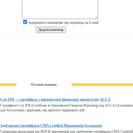
відправити сповіщення про відаовідь на E-mail.
Останні новини:
Cert IFR — сертифікат з міжнародної фінансової звітності від ACCA
Сертифікат Cert IFR (Certificate in International Financial Reporting) від ACCA (Associatio
для бухгалтерів і аудиторів, які прагнуть підвищити свій...
Здобувачам сертифіката CMA Certified Management Accountant
Спеціальна пропозиція від HOCK international для здобувачів сертифіката CMA Certifie