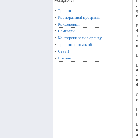
РОЗДІЛИ
Г
г
Тренінги
ф
г
Корпоративні програми
Конференції
В
Семінари
Ф
э
Конференц зали в оренду
у
Тренінгові компанії
п
Статті
В
Новини
В
Ф
с
п
Ф
Я
с
С
C
В
и
д