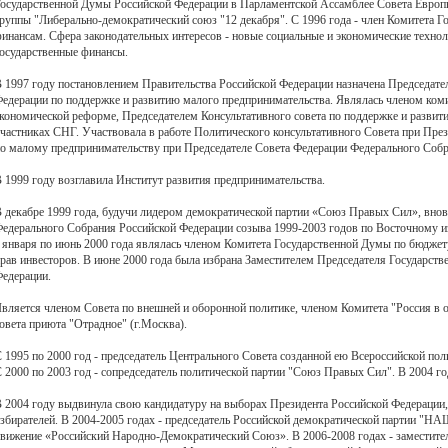
осударственной Думы Российской Федерации в Парламентской Ассамблее Совета Европы
руппы "Либерально-демократический союз "12 декабря". С 1996 года - член Комитета Г
инансам. Сфера законодательных интересов - новые социальные и экономические технол
осударственные финансы.
 1997 году постановлением Правительства Российской Федерации назначена Председате
едерации по поддержке и развитию малого предпринимательства. Являлась членом ком
кономической реформе, Председателем Консультативного совета по поддержке и развит
частниках СНГ. Участвовала в работе Политического консультативного Совета при Пре
о малому предпринимательству при Председателе Совета Федерации Федерального Собр
 1999 году возглавила Институт развития предпринимательства.
 декабре 1999 года, будучи лидером демократической партии «Союз Правых Сил», вно
едерального Собрания Российской Федерации созыва 1999-2003 годов по Восточному и
 января по июнь 2000 года являлась членом Комитета Государственной Думы по бюджет
рав инвесторов. В июне 2000 года была избрана Заместителем Председателя Государст
едерации.
вляется членом Совета по внешней и оборонной политике, членом Комитета "Россия в 
овета приюта "Отрадное" (г.Москва).
 1995 по 2000 год - председатель Центрального Совета созданной ею Всероссийской по
 2000 по 2003 год - сопредседатель политической партии "Союз Правых Сил". В 2004 го
 2004 году выдвинула свою кандидатуру на выборах Президента Российской Федерации,
збирателей. В 2004-2005 годах - председатель Российской демократической партии "
вижение «Российский Народно-Демократический Союз». В 2006-2008 годах - заместите