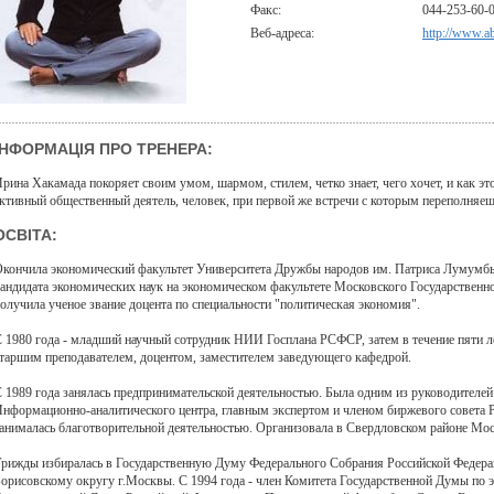
Факс:
044-253-60-
Веб-адреса:
http://www.a
ІНФОРМАЦІЯ ПРО ТРЕНЕРА:
рина Хакамада покоряет своим умом, шармом, стилем, четко знает, чего хочет, и как э
ктивный общественный деятель, человек, при первой же встречи с которым переполняеш
ОСВІТА:
кончила экономический факультет Университета Дружбы народов им. Патриса Лумумбы.
андидата экономических наук на экономическом факультете Московского Государственн
олучила ученое звание доцента по специальности "политическая экономия".
 1980 года - младший научный сотрудник НИИ Госплана РСФСР, затем в течение пяти л
таршим преподавателем, доцентом, заместителем заведующего кафедрой.
 1989 года занялась предпринимательской деятельностью. Была одним из руководителе
нформационно-аналитического центра, главным экспертом и членом биржевого совета 
анималась благотворительной деятельностью. Организовала в Свердловском районе М
рижды избиралась в Государственную Думу Федерального Собрания Российской Федерац
орисовскому округу г.Москвы. С 1994 года - член Комитета Государственной Думы по 