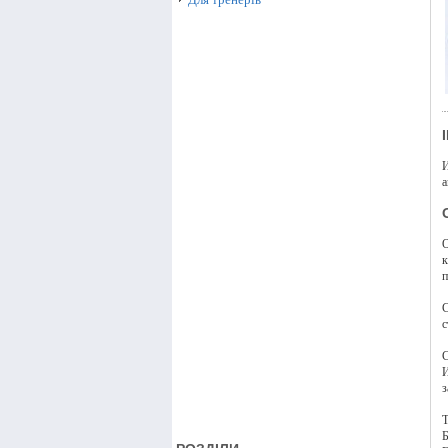
И
а
О
к
п
С
с
С
И
з
Т
Б