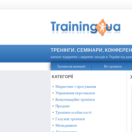
ТРЕНІНГИ, СЕМІНАРИ, КОНФЕРЕН
каталог відкритих і закритих заходів в Україні від кра
Тренінгові компанії
Всі тренінги
КАТЕГОРІЇ
Маркетинг і просування
Управління персоналом
Комунікаційні тренінги
Продажі
Тренінги особистості
Галузеві тренінги
Менеджмент
Для тренерів