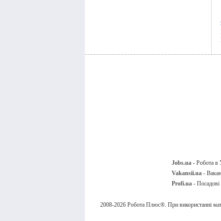
Jobs.ua
- Робота в 
Vakansii.ua
- Вакан
Profi.ua
- Посадові 
2008-2026 Робота Плюс®. При використанні мате