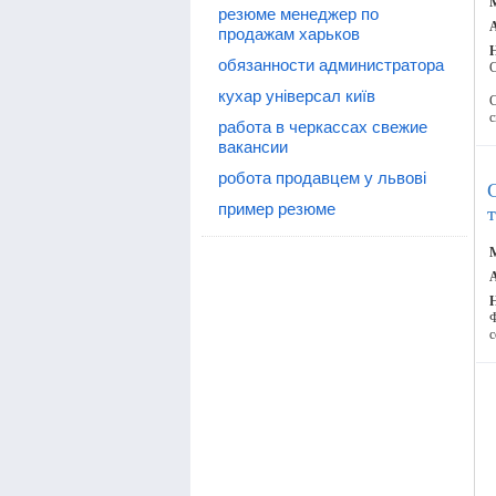
М
резюме менеджер по
А
продажам харьков
обязанности администратора
C
кухар універсал київ
C
с
работа в черкассах свежие
вакансии
робота продавцем у львові
пример резюме
М
А
Ф
с