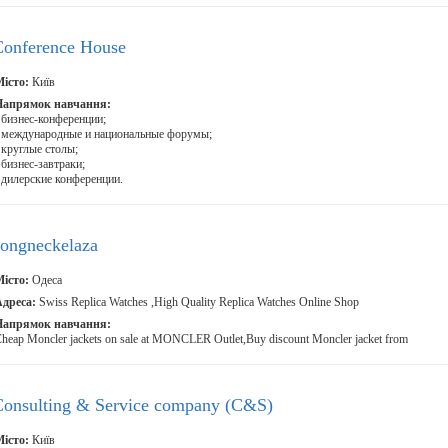
Conference House
істо:
Київ
Напрямок навчання:
 бизнес-конференции;
 международные и национальные форумы;
 круглые столы;
 бизнес-завтраки;
 дилерские конференции.
congneckelaza
істо:
Одеса
дреса:
Swiss Replica Watches ,High Quality Replica Watches Online Shop
Напрямок навчання:
heap Moncler jackets on sale at MONCLER Outlet,Buy discount Moncler jacket from
Consulting & Service company (С&S)
істо:
Київ