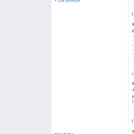
Для тренерів
М
-
-
-
-
-
М
А
C
М