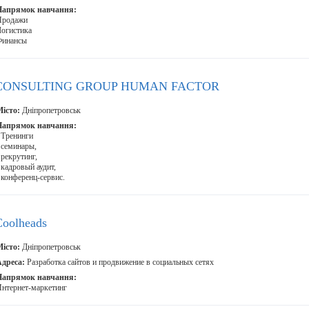
Напрямок навчання:
Продажи
огистика
Финансы
CONSULTING GROUP HUMAN FACTOR
істо:
Дніпропетровськ
Напрямок навчання:
 Тренинги
 семинары,
 рекрутинг,
 кадровый аудит,
 конференц-сервис.
Coolheads
істо:
Дніпропетровськ
дреса:
Разработка сайтов и продвижение в социальных сетях
Напрямок навчання:
нтернет-маркетинг