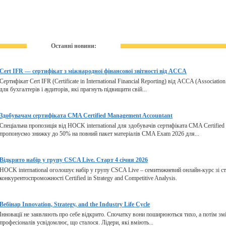
Останні новини:
Cert IFR — сертифікат з міжнародної фінансової звітності від ACCA
Сертифікат Cert IFR (Certificate in International Financial Reporting) від ACCA (Associatio
для бухгалтерів і аудиторів, які прагнуть підвищити свій...
Здобувачам сертифіката CMA Certified Management Accountant
Спеціальна пропозиція від HOCK international для здобувачів сертифіката CMA Certified
пропонуємо знижку до 50% на повний пакет матеріалів CMA Exam 2026 для...
Відкрито набір у групу CSCA Live. Старт 4 січня 2026
HOCK international оголошує набір у групу CSCA Live – семитижневий онлайн-курс зі ст
конкурентоспроможності Certified in Strategy and Competitive Analysis.
Вебінар Innovation, Strategy, and the Industry Life Cycle
Інновації не заявляють про себе відкрито. Спочатку вони поширюються тихо, а потім змін
професіоналів усвідомлює, що сталося. Лідери, які вміють...