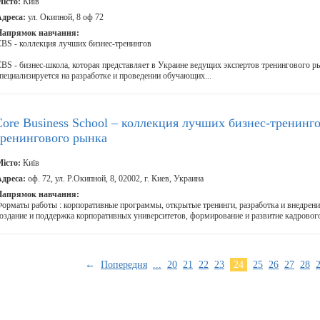
істо:
Київ
дреса:
ул. Окипной, 8 оф 72
Напрямок навчання:
BS - коллекция лучших бизнес-тренингов
BS - бизнес-школа, которая представляет в Украине ведущих экспертов тренингового р
пециализируется на разработке и проведении обучающих...
Core Business School – коллекция лучших бизнес-тренинг
тренингового рынка
істо:
Київ
дреса:
оф. 72, ул. Р.Окипной, 8, 02002, г. Киев, Украина
Напрямок навчання:
орматы работы : корпоративные программы, открытые тренинги, разработка и внедрени
оздание и поддержка корпоративных университетов, формирование и развитие кадрового 
←
Попередня
...
20
21
22
23
24
25
26
27
28