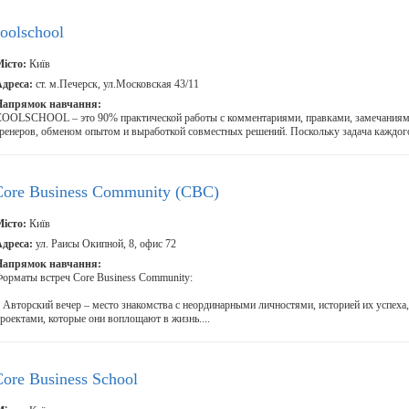
oolschool
істо:
Київ
дреса:
ст. м.Печерск, ул.Московская 43/11
Напрямок навчання:
OOLSCHOOL – это 90% практической работы с комментариями, правками, замечания
ренеров, обменом опытом и выработкой совместных решений. Поскольку задача каждого 
Core Business Community (CBC)
істо:
Київ
дреса:
ул. Раисы Окипной, 8, офис 72
Напрямок навчання:
орматы встреч Core Business Community:
 Авторский вечер – место знакомства с неординарными личностями, историей их успех
роектами, которые они воплощают в жизнь....
ore Business School