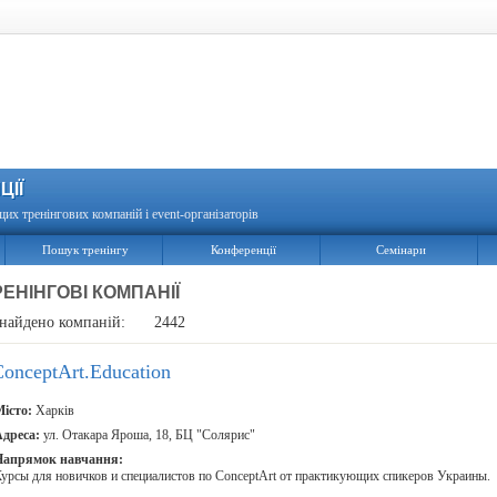
ЦІЇ
щих тренінгових компаній і event-організаторів
Пошук тренінгу
Конференції
Семінари
РЕНІНГОВІ КОМПАНІЇ
найдено компаній:
2442
ConceptArt.Education
істо:
Харків
дреса:
ул. Отакара Яроша, 18, БЦ "Солярис"
Напрямок навчання:
урсы для новичков и специалистов по ConceptArt от практикующих спикеров Украины.