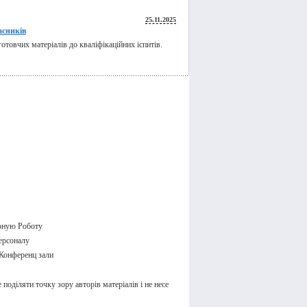
25.11.2025
асників
товчих матеріалів до кваліфікаційних іспитів.
оную Роботу
ерсоналу
Конференц зали
поділяти точку зору авторів матеріалів і не несе