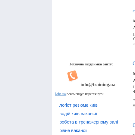
c
М
А
C
т
Технічна підтримка сайту:
М
А
info@training.ua
Ф
Jobs.ua
рекомендує переглянути:
*
логіст резюме київ
п
водій київ вакансії
робота в тренажерному залі
C
рівне вакансії