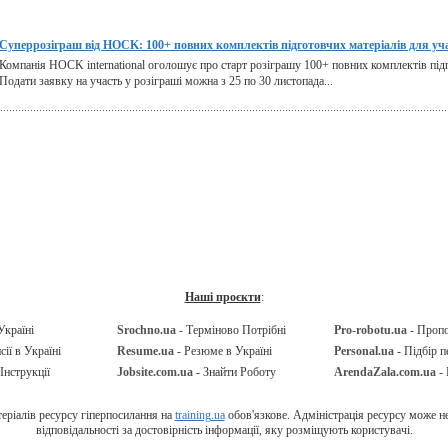
Суперрозіграш від HOCK: 100+ повних комплектів підготовчих матеріалів для уч
Компанія HOCK international оголошує про старт розіграшу 100+ повних комплектів підго
Подати заявку на участь у розіграші можна з 25 по 30 листопада...
Наші проєкти
:
Україні
Srochno.ua
- Терміново Потрібні
Pro-robotu.ua
- Проп
сії в Україні
Resume.ua
- Резюме в Україні
Personal.ua
- Підбір п
Інструкції
Jobsite.com.ua
- Знайти Роботу
ArendaZala.com.ua
- 
ріалів ресурсу гіперпосилання на
training.ua
обов'язкове. Адміністрація ресурсу може не 
відповідальності за достовірність інформації, яку розміщують користувачі.