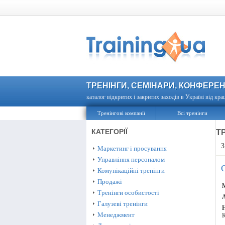
ТРЕНІНГИ, СЕМІНАРИ, КОНФЕРЕН
каталог відкритих і закритих заходів в Україні від кра
Тренінгові компанії
Всі тренінги
КАТЕГОРІЇ
Т
З
Маркетинг і просування
Управління персоналом
Комунікаційні тренінги
Продажі
М
Тренінги особистості
А
Галузеві тренінги
Менеджмент
К