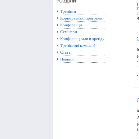
РОЗДІЛИ
Тренінги
Л
Корпоративні програми
Конференції
Семінари
Конференц зали в оренду
Тренінгові компанії
М
Статті
Новини
-
-
-
-
-
М
А
И