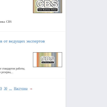
ынка. CBS
ов от ведущих экспертов
е стандартов работы,
резерва,...
29
30
...
Наступна
→