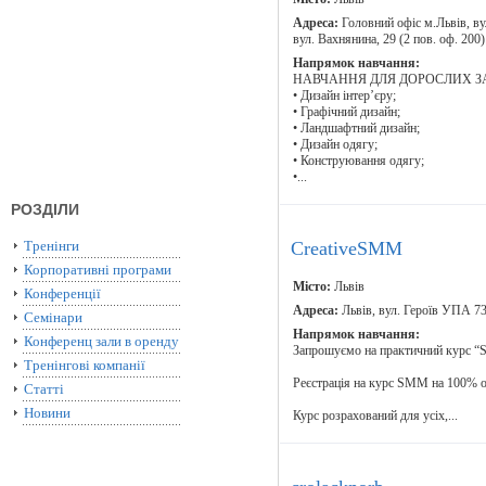
Адреса:
Головний офіс м.Львів, вул
вул. Вахнянина, 29 (2 пов. оф. 200
Напрямок навчання:
НАВЧАННЯ ДЛЯ ДОРОСЛИХ З
• Дизайн інтер’єру;
• Графічний дизайн;
• Ландшафтний дизайн;
• Дизайн одягу;
• Конструювання одягу;
•...
РОЗДІЛИ
Тренінги
CreativeSMM
Корпоративні програми
Місто:
Львів
Конференції
Адреса:
Львів, вул. Героїв УПА 7
Семінари
Напрямок навчання:
Конференц зали в оренду
Запрошуємо на практичний курс “S
Тренінгові компанії
Реєстрація на курс SMM на 100% о
Статті
Новини
Курс розрахований для усіх,...