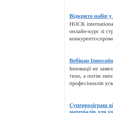
Відкрито набір у
HOCK internation
онлайн-курс зі ст
конкурентоспроможн
Вебінар Innovatio
Інновації не зая
тихо, а потім змін
професіоналів усв
Суперрозіграш в
матеріалів для у