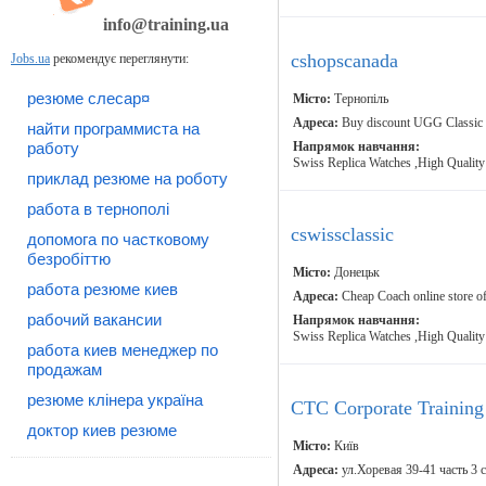
info@training.ua
cshopscanada
Jobs.ua
рекомендує переглянути:
резюме слесар¤
Місто:
Тернопіль
Адреса:
Buy discount UGG Classic 
найти программиста на
работу
Напрямок навчання:
Swiss Replica Watches ,High Quality
приклад резюме на роботу
работа в тернополі
cswissclassic
допомога по частковому
безробіттю
Місто:
Донецьк
работа резюме киев
Адреса:
Cheap Coach online store of
рабочий вакансии
Напрямок навчання:
Swiss Replica Watches ,High Quality
работа киев менеджер по
продажам
резюме клінера україна
CTC Corporate Trainin
доктор киев резюме
Місто:
Київ
Адреса:
ул.Хоревая 39-41 часть 3 