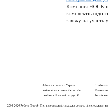
Компанія HOCK in
комплектів підгот
заявку на участь 
Jobs.ua
- Робота в Україні
Srochno.u
Vakansii.ua
- Вакансії в Україні
Resume.u
Profi.ua
- Посадові Інструкції
Jobsite.co
2008-2026 Робота Плюс®. При використанні матеріалів ресурсу гіперпосилання н