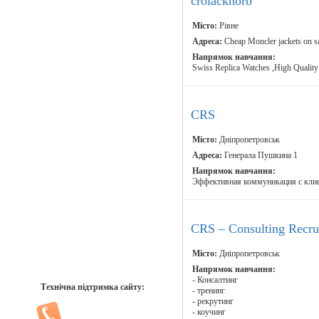
crolacknorb
Місто:
Рівне
Адреса:
Cheap Moncler jackets on s
Напрямок навчання:
Swiss Replica Watches ,High Quality
CRS
Місто:
Дніпропетровськ
Адреса:
Генерала Пушкина 1
Напрямок навчання:
Эффективная коммуникация с клие
CRS – Consulting Recrui
Місто:
Дніпропетровськ
Напрямок навчання:
- Консалтинг
Технічна підтримка сайту:
- тренинг
- рекрутинг
- коучинг