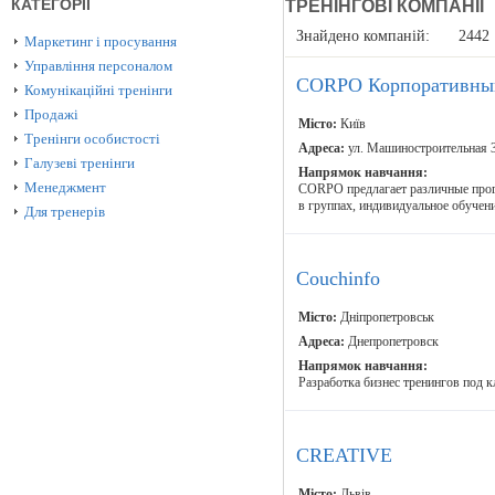
КАТЕГОРІЇ
ТРЕНІНГОВІ КОМПАНІЇ
Знайдено компаній:
2442
Маркетинг і просування
Управління персоналом
CORPO Корпоративный
Комунікаційні тренінги
Продажі
Місто:
Київ
Тренінги особистості
Адреса:
ул. Машиностроительная 3
Галузеві тренінги
Напрямок навчання:
Менеджмент
CORPO предлагает различные прог
в группах, индивидуальное обучен
Для тренерів
Couchinfo
Місто:
Дніпропетровськ
Адреса:
Днепропетровск
Напрямок навчання:
Разработка бизнес тренингов под 
CREATIVE
Місто:
Львів