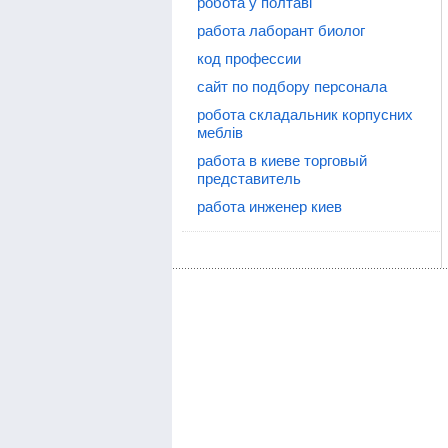
робота у полтаві
работа лаборант биолог
код профессии
сайт по подбору персонала
робота складальник корпусних
меблів
работа в киеве торговый
представитель
работа инженер киев