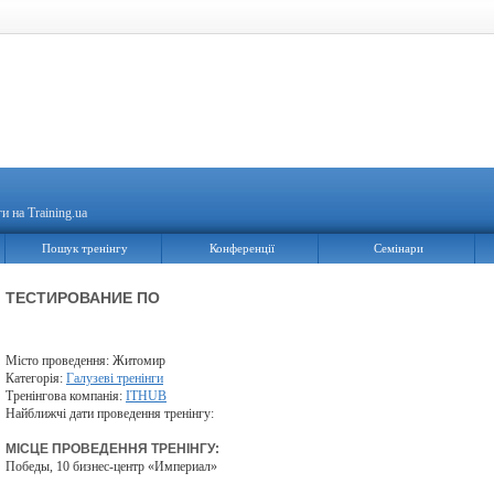
и на Training.ua
Пошук тренінгу
Конференції
Семінари
ТЕСТИРОВАНИЕ ПО
Місто проведення: Житомир
Категорія:
Галузеві тренінги
Тренінгова компанія:
ITHUB
Найближчі дати проведення тренінгу:
МІСЦЕ ПРОВЕДЕННЯ ТРЕНІНГУ:
Победы, 10 бизнес-центр «Империал»