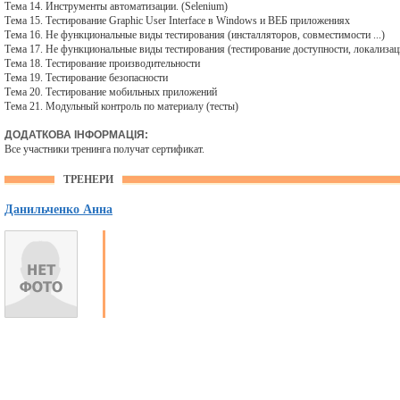
Тема 14. Инструменты автоматизации. (Selenium)
Тема 15. Тестирование Graphic User Interface в Windows и ВЕБ приложениях
Тема 16. Не функциональные виды тестирования (инсталляторов, совместимости ...)
Тема 17. Не функциональные виды тестирования (тестирование доступности, локализац
Тема 18. Тестирование производительности
Тема 19. Тестирование безопасности
Тема 20. Тестирование мобильных приложений
Тема 21. Модульный контроль по материалу (тесты)
ДОДАТКОВА ІНФОРМАЦІЯ:
Все участники тренинга получат сертификат.
ТРЕНЕРИ
Данильченко Анна