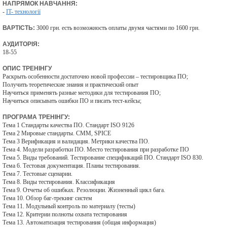
НАПРЯМОК НАВЧАННЯ:
-
IT- технології
ВАРТІСТЬ:
3000 грн. есть возможность оплаты двумя частями по 1600 грн.
АУДИТОРІЯ:
18-55
ОПИС ТРЕНІНГУ
Раскрыть особенности достаточно новой профессии – тестировщика ПО;
Получить теоретические знания и практический опыт
Научиться применять разные методики для тестирования ПО;
Научиться описывать ошибки ПО и писать тест-кейсы;
ПРОГРАМА ТРЕНІНГУ:
Тема 1 Стандарты качества ПО. Стандарт ISO 9126
Тема 2 Мировые стандарты. CMM, SPICE
Тема 3 Верификация и валидация. Метрики качества ПО.
Тема 4. Модели разработки ПО. Место тестирования при разработке ПО
Тема 5. Виды требований. Тестирование спецификаций ПО. Стандарт ISO 830.
Тема 6. Тестовая документация. Планы тестирования.
Тема 7. Тестовые сценарии.
Тема 8. Виды тестирования. Классификация
Тема 9. Отчеты об ошибках. Резолюции. Жизненный цикл бага.
Тема 10. Обзор баг-трекинг систем
Тема 11. Модульный контроль по материалу (тесты)
Тема 12. Критерии полноты охвата тестирования
Тема 13. Автоматизация тестирования (общая информация)