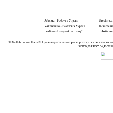
Jobs.ua
- Робота в Україні
Srochno.u
Vakansii.ua
- Вакансії в Україні
Resume.u
Profi.ua
- Посадові Інструкції
Jobsite.co
2008-2026 Робота Плюс®. При використанні матеріалів ресурсу гіперпосилання н
відповідальності за достов