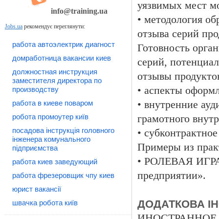
уязвимых мест мо
info@training.ua
• методология об
Jobs.ua
рекомендує переглянути:
отзыва серий пр
работа автоэлектрик диагност
Готовность орга
домработница вакансии киев
серий, потенциа
должностная инструкция
отзывы продукто
заместителя директора по
• аспекты оформ
производству
работа в киеве поваром
• внутренние ауд
робота промоутер київ
грамотного внутр
посадова інструкція головного
• субконтрактное
інженера комунального
Примеры из прак
підприємства
• РОЛЕВАЯ ИГРА
работа киев заведующий
предприятии».
работа фрезеровщик чпу киев
юрист вакансії
ДОДАТКОВА І
швачка робота київ
ИНОСТРАННОЕ 