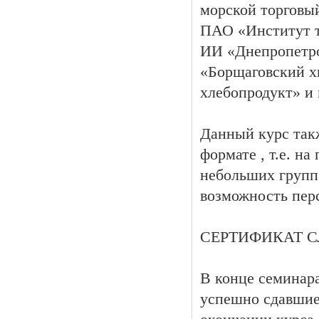
морской торговы
ПАО «Институт т
ИИ «Днепропетр
«Борщаговский х
хлебопродукт» и 
Данный курс так
формате , т.е. н
небольших группа
возможность пер
СЕРТИФИКАТ 
В конце семинара
успешно сдавшие