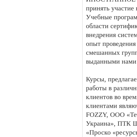
принять участие
Учебные програм
области сертифи
внедрения сист
опыт проведения 
смешанных групп
выданными нами 
Курсы, предлага
работы в различн
клиентов во вре
клиентами явля
FOZZY, ООО «Те
Украина», ПТК 
«Проско «ресур