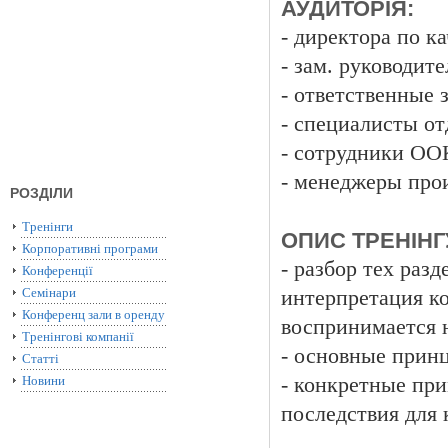
АУДИТОРІЯ:
- директора по ка
- зам. руководите
- ответственные з
- специалисты от
- сотрудники ОО
- менеджеры прои
РОЗДІЛИ
Тренінги
ОПИС ТРЕНІНГ
Корпоративні програми
- разбор тех раз
Конференції
Семінари
интерпретация к
Конференц зали в оренду
воспринимается 
Тренінгові компанії
- основные принц
Статті
Новини
- конкретные пр
последствия для 