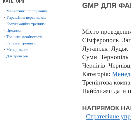
КАТЕГОРІЇ
GMP ДЛЯ Ф
Маркетинг і просування
Управління персоналом
Комунікаційні тренінги
Продажі
Місто проведен
Тренінги особистості
Сімферополь Зап
Галузеві тренінги
Луганськ Луцьк
Менеджмент
Суми Тернопіль
Для тренерів
Чернігів Чернів
Категорія:
Менед
Тренінгова компа
Найближчі дати п
НАПРЯМОК НА
-
Стратегічне упр