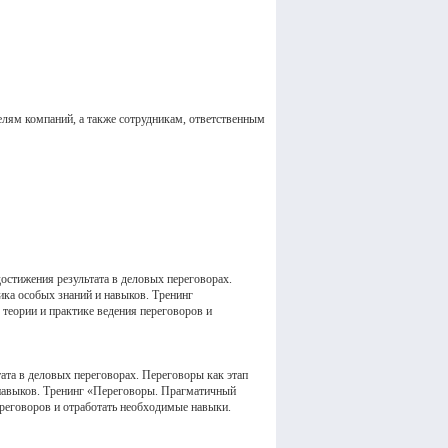
елям компаний, а также сотрудникам, ответственным
стижения результата в деловых переговорах.
ика особых знаний и навыков. Тренинг
теории и практике ведения переговоров и
ата в деловых переговорах. Переговоры как этап
 навыков. Тренинг «Переговоры. Прагматичный
ереговоров и отработать необходимые навыки.