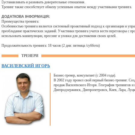
устанавливать и развивать доверительные отношения.
Тренинг также способствует обмену успешным опытом между участниками тренинга.
ДОДАТКОВА ІНФОРМАЦІЯ:
Преимущества тренинга:
Особенностью тренинга является системный проактивный подход к организации и упра
преобладание практических заданий. Участники тренинга учатся вести переговоры с 
использовать манипуляции, прессинг и уловки для достижения своих целей.
Продолжительность тренинга: 18 часов (2 дня: пятница /суббота)
ТРЕНЕРИ
ВАСИЛЕВСКИЙ ИГОРЬ
Бизнес-тренер, консультант (с 2004 года).
В 2002 году провел свой первый бизнес-тренинг. Со
продаж Василевского Игоря. География тренингов и
Днепродзержинск, Днепропетровск, Киев, Лара, Луцк,