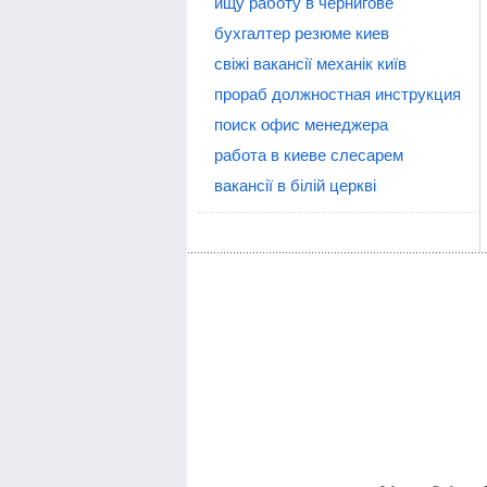
ищу работу в чернигове
бухгалтер резюме киев
свіжі вакансії механік київ
прораб должностная инструкция
поиск офис менеджера
работа в киеве слесарем
вакансії в білій церкві