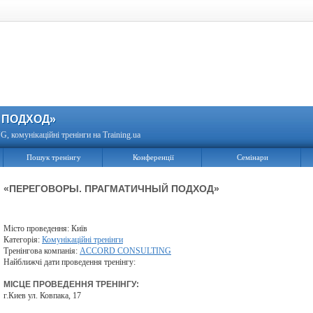
 ПОДХОД»
комунікаційні тренінги на Training.ua
Пошук тренінгу
Конференції
Семінари
«ПЕРЕГОВОРЫ. ПРАГМАТИЧНЫЙ ПОДХОД»
Місто проведення: Київ
Категорія:
Комунікаційні тренінги
Тренінгова компанія:
ACCORD CONSULTING
Найближчі дати проведення тренінгу:
МІСЦЕ ПРОВЕДЕННЯ ТРЕНІНГУ:
г.Киев ул. Ковпака, 17