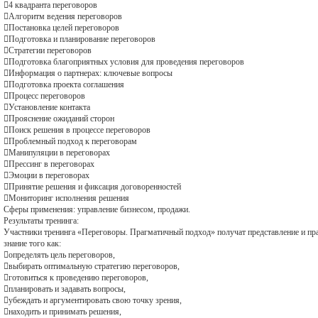
4 квадранта переговоров
Алгоритм ведения переговоров
Постановка целей переговоров
Подготовка и планирование переговоров
Стратегии переговоров
Подготовка благоприятных условия для проведения переговоров
Информация о партнерах: ключевые вопросы
Подготовка проекта соглашения
Процесс переговоров
Установление контакта
Прояснение ожиданий сторон
Поиск решения в процессе переговоров
Проблемный подход к переговорам
Манипуляции в переговорах
Прессинг в переговорах
Эмоции в переговорах
Принятие решения и фиксация договоренностей
Мониторинг исполнения решения
Сферы применения: управление бизнесом, продажи.
Результаты тренинга:
Участники тренинга «Переговоры. Прагматичный подход» получат представление и пра
знание того как:
определять цель переговоров,
выбирать оптимальную стратегию переговоров,
готовиться к проведению переговоров,
планировать и задавать вопросы,
убеждать и аргументировать свою точку зрения,
находить и принимать решения,