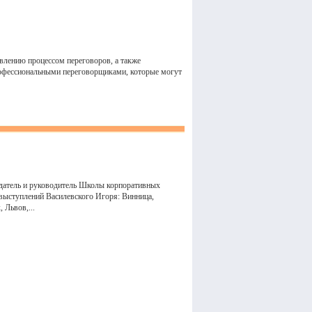
влению процессом переговоров, а также
профессиональными переговорщиками, которые могут
здатель и руководитель Школы корпоративных
 выступлений Василевского Игоря: Винница,
 Львов,...