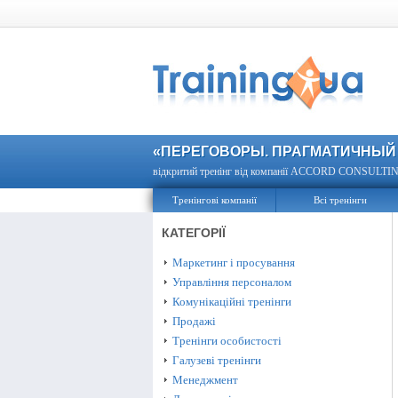
«ПЕРЕГОВОРЫ. ПРАГМАТИЧНЫЙ
відкритий тренінг від компанії ACCORD CONSULTING, 
Тренінгові компанії
Всі тренінги
КАТЕГОРІЇ
Маркетинг і просування
Управління персоналом
Комунікаційні тренінги
Продажі
Тренінги особистості
Галузеві тренінги
Менеджмент