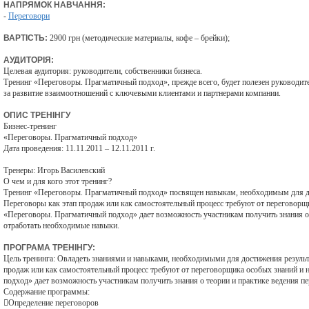
НАПРЯМОК НАВЧАННЯ:
-
Переговори
ВАРТІСТЬ:
2900 грн (методические материалы, кофе – брейки);
АУДИТОРІЯ:
Целевая аудитория: руководители, собственники бизнеса.
Тренинг «Переговоры. Прагматичный подход», прежде всего, будет полезен руководит
за развитие взаимоотношений с ключевыми клиентами и партнерами компании.
ОПИС ТРЕНІНГУ
Бизнес-тренинг
«Переговоры. Прагматичный подход»
Дата проведения: 11.11.2011 – 12.11.2011 г.
Тренеры: Игорь Василевский
О чем и для кого этот тренинг?
Тренинг «Переговоры. Прагматичный подход» посвящен навыкам, необходимым для до
Переговоры как этап продаж или как самостоятельный процесс требуют от переговорщ
«Переговоры. Прагматичный подход» дает возможность участникам получить знания о 
отработать необходимые навыки.
ПРОГРАМА ТРЕНІНГУ:
Цель тренинга: Овладеть знаниями и навыками, необходимыми для достижения результ
продаж или как самостоятельный процесс требуют от переговорщика особых знаний и
подход» дает возможность участникам получить знания о теории и практике ведения п
Содержание программы:
Определение переговоров