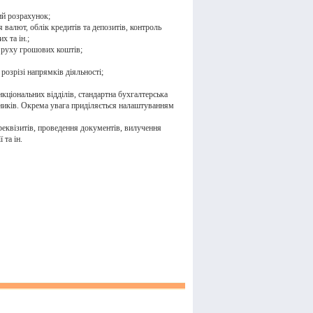
ний розрахунок;
я валют, облік кредитів та депозитів, контроль
х та ін.;
я руху грошових коштів;
розрізі напрямків діяльності;
нкціональних відділів, стандартна бухгалтерська
івників. Окрема увага приділяється налаштуванням
реквізитів, проведення документів, вилучення
 та ін.