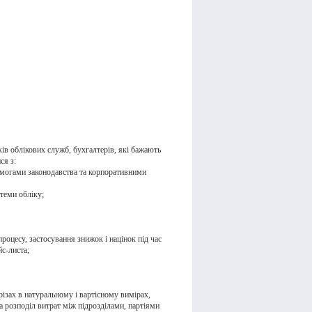
ків облікових служб, бухгалтерів, які бажають
ся з:
имогами законодавства та корпоративними
теми обліку;
роцесу, застосування знижок і націнок під час
йс-листа;
різах в натуральному і вартісному вимірах,
а розподіл витрат між підрозділами, партіями