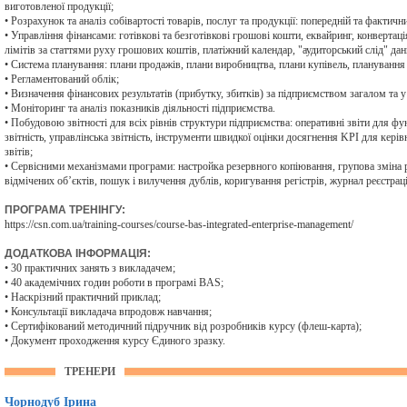
виготовленої продукції;
• Розрахунок та аналіз собівартості товарів, послуг та продукції: попередній та фактич
• Управління фінансами: готівкові та безготівкові грошові кошти, еквайринг, конвертаці
лімітів за статтями руху грошових коштів, платіжний календар, "аудиторський слід" дани
• Система планування: плани продажів, плани виробництва, плани купівель, плануванн
• Регламентований облік;
• Визначення фінансових результатів (прибутку, збитків) за підприємством загалом та у 
• Моніторинг та аналіз показників діяльності підприємства.
• Побудовою звітності для всіх рівнів структури підприємства: оперативні звіти для фу
звітність, управлінська звітність, інструменти швидкої оцінки досягнення KPI для кер
звітів;
• Сервісними механізмами програми: настройка резервного копіювання, групова зміна 
відмічених об’єктів, пошук і вилучення дублів, коригування регістрів, журнал реєстрації
ПРОГРАМА ТРЕНІНГУ:
https://csn.com.ua/training-courses/course-bas-integrated-enterprise-management/
ДОДАТКОВА ІНФОРМАЦІЯ:
• 30 практичних занять з викладачем;
• 40 академічних годин роботи в програмі BAS;
• Наскрізний практичний приклад;
• Консультації викладача впродовж навчання;
• Сертифікований методичний підручник від розробників курсу (флеш-карта);
• Документ проходження курсу Єдиного зразку.
ТРЕНЕРИ
Чорнодуб Ірина