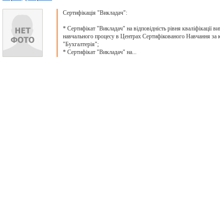
Сертифікація "Викладач":
* Сертифікат "Викладач" на відповідність рівня кваліфікації в
навчального процесу в Центрах Сертифікованого Навчання за
"Бухгалтерія";
* Сертифікат "Викладач" на...