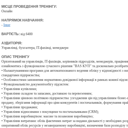
МІСЦЕ ПРОВЕДЕННЯ ТРЕНІНГУ:
Онлайн
НАПРЯМОК НАВЧАННЯ:
-
Інше
ВАРТІСТЬ:
від 6400
АУДИТОРІЯ:
Управлінці, бухгалтера, IT-фахівці, менеджери
ОПИС ТРЕНІНГУ
Орієнтований на управлінців, IT-фахівців, керівників підрозділів, менеджерів, працівни
ознайомитись з функціоналом сучасного рішення "BAS КУП" та досконально розібрати
• Налаштуваннями програми для автоматизованого ведення обліку у відповідності з в
стандартами підприємства;
• Особливостями заповнення нормативно-довідкової інформації в рамках кожної підсис
• Функціональністю документообігу підсистем:
• Управління купівлями;
• Управління складом та запасами, доставкою та перевезенням;
• Управління ціновою політикою підприємства: узгодження цін під управлінням бізнес-п
продажу, зберігання інформації про ціни конкурентів і постачальників, формування пра
• Управління продажами;
• Управління відносинами з покупцями та постачальниками (CRM);
• Управління виробництвом: масове та позамовне виробництво;
• Управління витратами: облік фактичних витрат за видами діяльності у необхідних роз
оперативний облік ресурсів у незавершеному виробництві, визначення бази розподілу т