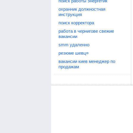
поиск работы энергетик
охранник должностная
инструкция
поиск корректора
работа в чернигове свежие
вакансии
smm удаленно
резюме шевц¤
вакансии киев менеджер по
продажам