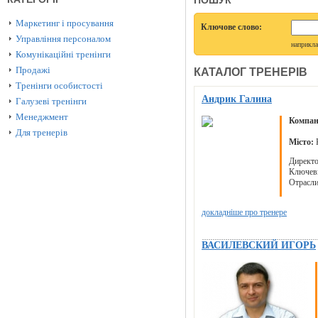
ПОШУК
Маркетинг і просування
Ключове слово:
Управління персоналом
наприкл
Комунікаційні тренінги
Продажі
КАТАЛОГ ТРЕНЕРІВ
Тренінги особистості
Андрик Галина
Галузеві тренінги
Менеджмент
Компан
Для тренерів
Місто:
К
Дирек
Ключевы
Отрасли
докладніше про тренере
ВАСИЛЕВСКИЙ ИГОРЬ