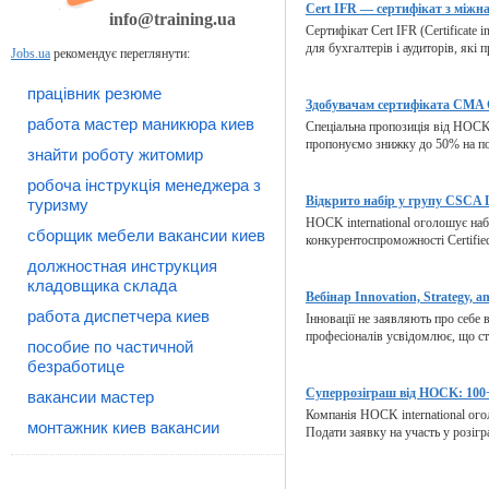
Cert IFR — сертифікат з міжна
info@training.ua
Сертифікат Cert IFR (Certificate i
для бухгалтерів і аудиторів, які 
Jobs.ua
рекомендує переглянути:
працівник резюме
Здобувачам сертифіката CMA C
работа мастер маникюра киев
Спеціальна пропозиція від HOCK 
пропонуємо знижку до 50% на по
знайти роботу житомир
робоча інструкція менеджера з
Відкрито набір у групу CSCA L
туризму
HOCK international оголошує наб
сборщик мебели вакансии киев
конкурентоспроможності Certified 
должностная инструкция
кладовщика склада
Вебінар Innovation, Strategy, an
работа диспетчера киев
Інновації не заявляють про себе 
професіоналів усвідомлює, що ста
пособие по частичной
безработице
Суперрозіграш від HOCK: 100+
вакансии мастер
Компанія HOCK international ого
монтажник киев вакансии
Подати заявку на участь у розігр