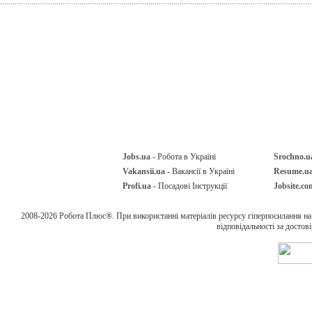
Jobs.ua
- Робота в Україні
Srochno.u
Vakansii.ua
- Вакансії в Україні
Resume.u
Profi.ua
- Посадові Інструкції
Jobsite.co
2008-2026 Робота Плюс®. При використанні матеріалів ресурсу гіперпосилання н
відповідальності за достов