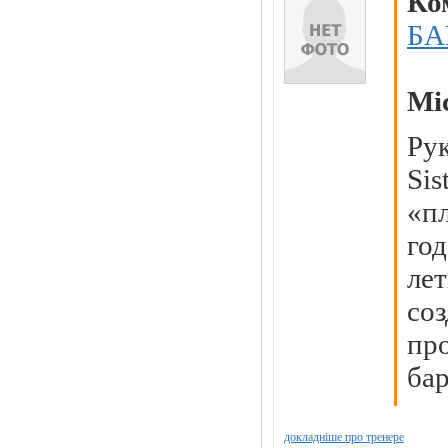
Ко
БА
Мі
Ру
Si
«п
го
ле
со
пр
бар
докладніше про тренере