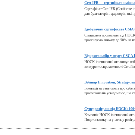
Cert IFR — сертифікат з міжна
Сертифікат Cert IFR (Certificate i
для бухгалтерів і аудиторів, які 
Здобувачам сертифіката CMA C
Спеціальна пропозиція від HOCK 
пропонуємо знижку до 50% на по
Відкрито набір у групу CSCA L
HOCK international оголошує наб
конкурентоспроможності Certified 
Вебінар Innovation, Strategy, an
Інновації не заявляють про себе 
професіоналів усвідомлює, що ста
Суперрозіграш від HOCK: 100+
Компанія HOCK international ого
Подати заявку на участь у розігр