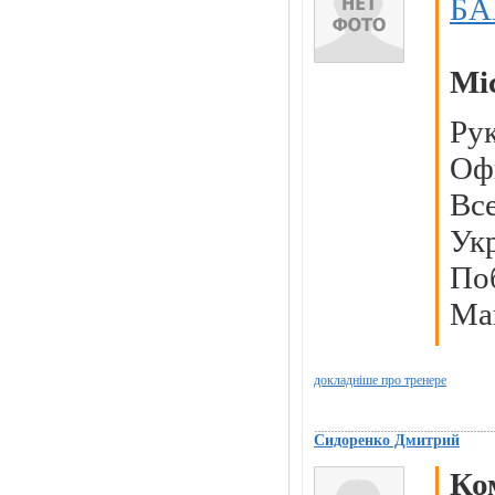
БА
Мі
Ру
Оф
Вс
Ук
По
Mar
докладніше про тренере
Сидоренко Дмитрий
Ко