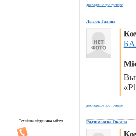
докладніше про тренере
Лысюк Галина
Ко
БА
Мі
Вы
«Pl
докладніше про тренере
Технічна підтримка сайту:
Радзимовска Оксана
Ко