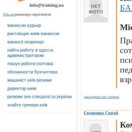
info@training.ua
БА
Jobs.ua
рекомендує переглянути:
Мі
вакансии курьер
рихтовщик киев вакансии
Пр
вакансії охоронця
со
найти работу в одессе
администратором
пс
пошук роботи полтава
пе
обязанности бухгалтера
вз
машиніст київ резюме
директор киев
резюме seo спеціаліста україна
докладніше про тренере
знайти тренера київ
Сидоренко Сергей
Ко