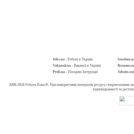
Jobs.ua
- Робота в Україні
Srochno.u
Vakansii.ua
- Вакансії в Україні
Resume.u
Profi.ua
- Посадові Інструкції
Jobsite.co
2008-2026 Робота Плюс®. При використанні матеріалів ресурсу гіперпосилання н
відповідальності за достов