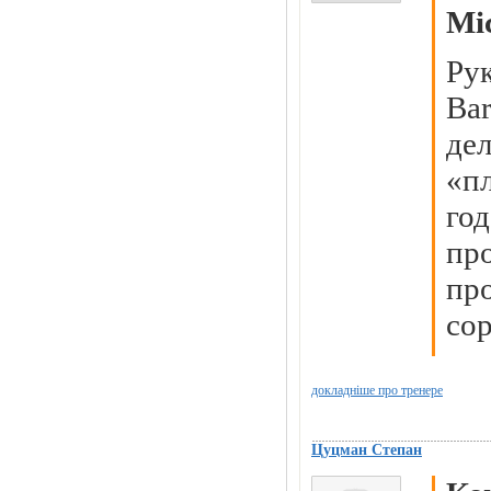
Мі
Ру
Ba
де
«п
го
пр
п
со
докладніше про тренере
Цуцман Степан