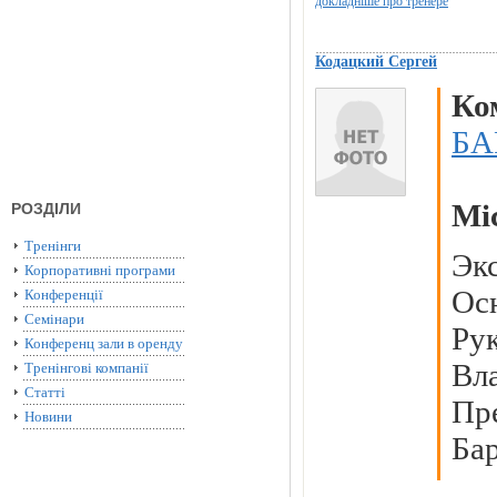
докладніше про тренере
Кодацкий Сергей
Ко
БА
Мі
РОЗДІЛИ
Тренінги
Эк
Корпоративні програми
Ос
Конференції
Семінари
Ру
Конференц зали в оренду
Вл
Тренінгові компанії
Статті
Пр
Новини
Ба