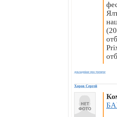
фес
Ял
на
(2
от
Pr
отб
докладніше про тренере
Хоров Сергей
Ко
БА