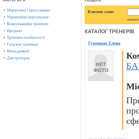
ПОШУК
Маркетинг і просування
Ключове слово:
Управління персоналом
наприкл
Комунікаційні тренінги
Продажі
КАТАЛОГ ТРЕНЕРІВ
Тренінги особистості
Гуменная Елена
Галузеві тренінги
Менеджмент
Ко
Для тренерів
БА
Мі
Пр
пр
сфе