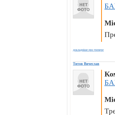
БА
Мі
Пр
докладніше про тренере
Титов Вячеслав
Ко
БА
Мі
Тр