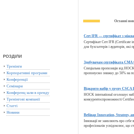
Останні нов
Cert IFR — сертифікат з міжна
Сертифікат Cert IFR (Certificate i
для бухгалтерів і аудиторів, які 
РОЗДІЛИ
Здобувачам сертифіката CMA C
Тренінги
Спеціальна пропозиція від HOCK 
Корпоративні програми
пропонуємо знижку до 50% на по
Конференції
Семінари
Відкрито набір у групу CSCA L
Конференц зали в оренду
HOCK international оголошує наб
Тренінгові компанії
конкурентоспроможності Certified 
Статті
Новини
Вебінар Innovation, Strategy, an
Інновації не заявляють про себе 
професіоналів усвідомлює, що ста