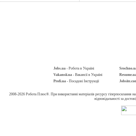
Jobs.ua
- Робота в Україні
Srochno.u
Vakansii.ua
- Вакансії в Україні
Resume.u
Profi.ua
- Посадові Інструкції
Jobsite.co
2008-2026 Робота Плюс®. При використанні матеріалів ресурсу гіперпосилання н
відповідальності за достов