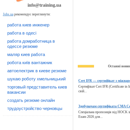
info@training.ua
Jobs.ua
рекомендує переглянути:
работа киев инженер
работа в одесі
работа домработница в
одессе резюме
маляр киев работа
робота київ вантажник
Останні нови
автоелектрик в киеве резюме
шукаю роботу хмельницький
Cert IFR — сертифікат з міжнаро
торговый представитель киев
Сертифікат Cert IFR (Certificate in 
свій...
вакансии
создать резюме онлайн
Здобувачам сертифіката CMA Cer
трудоустройство черновцы
Спеціальна пропозиція від HOCK in
Exam 2026 для...