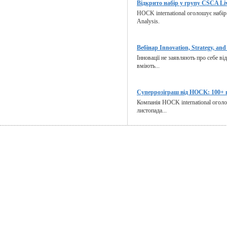
Відкрито набір у групу CSCA Liv
HOCK international оголошує набір 
Analysis.
Вебінар Innovation, Strategy, and 
Інновації не заявляють про себе ві
вміють...
Суперрозіграш від HOCK: 100+ п
Компанія HOCK international оголо
листопада...