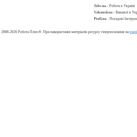
Jobs.ua
- Робота в Україні
Vakansii.ua
- Вакансії в Укр
Profi.ua
- Посадові Інструкц
2008-2026 Робота Плюс®. При використанні матеріалів ресурсу гіперпосилання на
train