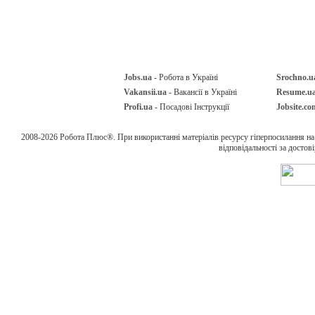
Jobs.ua
- Робота в Україні
Srochno.u
Vakansii.ua
- Вакансії в Україні
Resume.u
Profi.ua
- Посадові Інструкції
Jobsite.co
2008-2026 Робота Плюс®. При використанні матеріалів ресурсу гіперпосилання н
відповідальності за достов