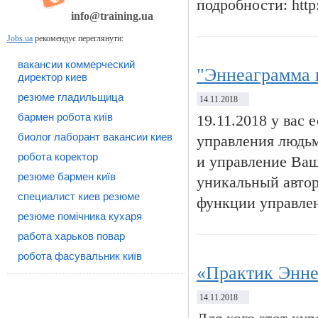
подробности: http
info@training.ua
Jobs.ua
рекомендує переглянути:
вакансии коммерческий
"Эннеаграмма 
директор киев
резюме гладильщица
14.11.2018
бармен робота київ
19.11.2018 у вас
биолог лаборант вакансии киев
управления людь
робота коректор
и управление В
резюме бармен київ
уникальный автор
специалист киев резюме
функции управле
резюме помічника кухаря
работа харьков повар
робота фасувальник київ
«Практик Энн
14.11.2018