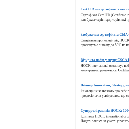
Cert IFR — сертифікат з міжна
Сертифікат Cert IFR (Certificate i
для бухгалтерів і аудиторів, які 
Здобувачам сертифіката CMA C
Спеціальна пропозиція від HOCK 
пропонуємо знижку до 50% на по
Відкрито набір у групу CSCA L
HOCK international оголошує наб
конкурентоспроможності Certified 
Вебінар Innovation, Strategy, an
Інновації не заявляють про себе 
професіоналів усвідомлює, що ста
Суперрозіграш від HOCK: 100+
Компанія HOCK international ого
Подати заявку на участь у розігр