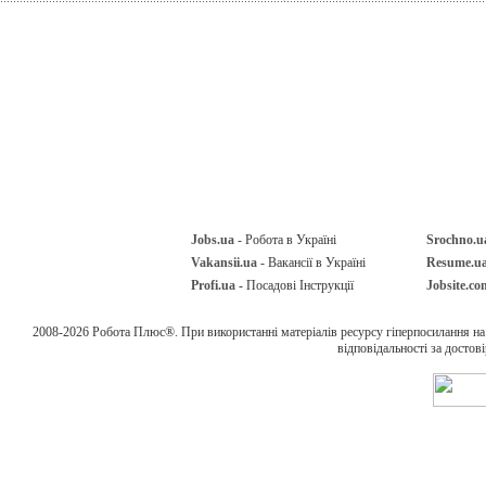
Jobs.ua
- Робота в Україні
Srochno.u
Vakansii.ua
- Вакансії в Україні
Resume.u
Profi.ua
- Посадові Інструкції
Jobsite.co
2008-2026 Робота Плюс®. При використанні матеріалів ресурсу гіперпосилання н
відповідальності за достов