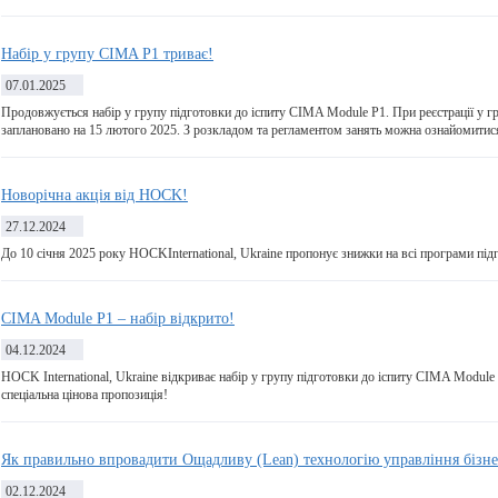
Набір у групу CIMA P1 триває!
07.01.2025
Продовжується набір у групу підготовки до іспиту CIMA Module Р1. При реєстрації у гр
заплановано на 15 лютого 2025. З розкладом та регламентом занять можна ознайомитис
Новорічна акція від HOCK!
27.12.2024
До 10 січня 2025 року HOCKInternational, Ukraine пропонує знижки на всі програми під
CIMA Module P1 – набір відкрито!
04.12.2024
HOCK International, Ukraine відкриває набір у групу підготовки до іспиту CIMA Module Р
спеціальна цінова пропозиція!
Як правильно впровадити Ощадливу (Lean) технологію управління бізн
02.12.2024