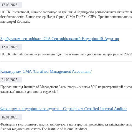
17.03.2025
HOCK International, Ukraine запрошує на тренінг «Підвищуємо рентабельність бізнесу: а
беззбитковості». Бізнес-тренер Надія Сірко, CIMA DipPM, CIPA. Тренінг заплановано на
платформі Zoom.us.
Здобувачам сертифіката CIA Сертифікований Внутрішній Аудитор
12.03.2025
HOCK international анонсує оновлені підготовчі матеріали до іспитів за програмою 2025
Кандидатам CMA /Certified Management Accountant/
21.02.2025
Пропозиція від Institute of Management Accountants – знижка 50% на реєстраційний внесо
членський внесок для нових студентів!
Фахівцям з внутрішнього аудита – Сертифікат Certified Internal Auditor
16.01.2025
Фахівцям з внутрішнього аудиту, які бажають підтвердити професійну кваліфікацію та ком
Auditor від американського The Institute of Internal Auditors.