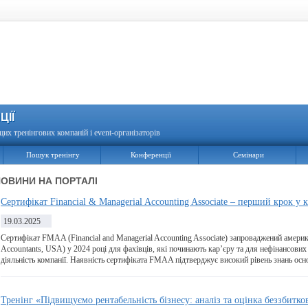
ЦІЇ
щих тренінгових компаній і event-організаторів
Пошук тренінгу
Конференції
Семінари
ОВИНИ НА ПОРТАЛІ
Сертифікат Financial & Managerial Accounting Associate – перший крок у к
19.03.2025
Сертифікат FMAA (Financial and Managerial Accounting Associate) запроваджений америк
Accountants, USA) у 2024 році для фахівців, які починають кар’єру та для нефінансових
діяльність компанії. Наявність сертифіката FMAA підтверджує високий рівень знань осн
Тренінг «Підвищуємо рентабельність бізнесу: аналіз та оцінка беззбитко