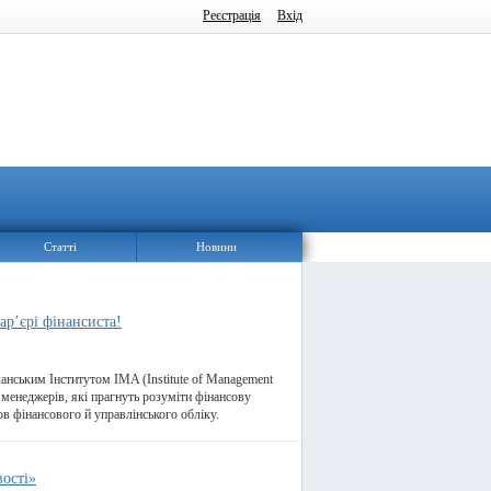
Реєстрація
Вхід
Статті
Новини
ар’єрі фінансиста!
анським Інститутом IMA (Institute of Management
 менеджерів, які прагнуть розуміти фінансову
ов фінансового й управлінського обліку.
вості»