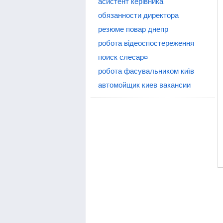
асистент керівника
обязанности директора
резюме повар днепр
робота відеоспостереження
поиск слесар¤
робота фасувальником київ
автомойщик киев вакансии