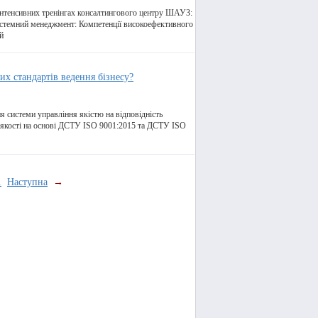
 інтенсивних тренінгах консалтингового центру ШАУЗ:
истемний менеджмент: Компетенції високоефективного
й
х стандартів ведення бізнесу?
 системи управління якістю на відповідність
якості на основі ДСТУ ISO 9001:2015 та ДСТУ ISO
.
Наступна
→