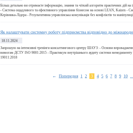
Більш детально ви отримаєте інформацію, знання та чіткий алгоритм практичних дій на
- Система ощадливого та ефективного управління бізнесом на основі LEAN, Kaizen - С
Керівника-Лідера - Результативна управлінська комунікація без конфліктів та маніпуляці
Як налаштувати системну роботу підприємства відповідно до міжнародни
18.11.2024
Запрошую на інтенсивні тренінги консалтингового центру ШАУЗ: - Основи впровадження
вимогам ДСТУ ISO 9001:2015 - Практикум внутрішнього аудиту системи менеджменту 
19011:2018
←
Попередня
1
2
3
4
5
6
7
8
9
10
..