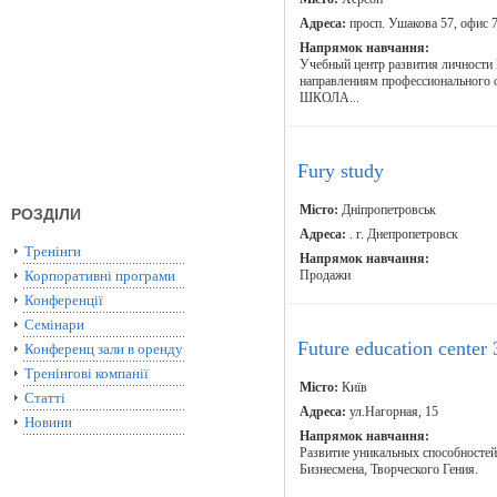
Адреса:
просп. Ушакова 57, офис 
Напрямок навчання:
Учебный центр развития личности
направлениям профессионального 
ШКОЛА...
Fury study
Місто:
Дніпропетровськ
РОЗДІЛИ
Адреса:
. г. Днепропетровск
Тренінги
Напрямок навчання:
Корпоративні програми
Продажи
Конференції
Семінари
Future education center 
Конференц зали в оренду
Тренінгові компанії
Місто:
Київ
Статті
Адреса:
ул.Нагорная, 15
Новини
Напрямок навчання:
Развитие уникальных способностей
Бизнесмена, Творческого Гения.