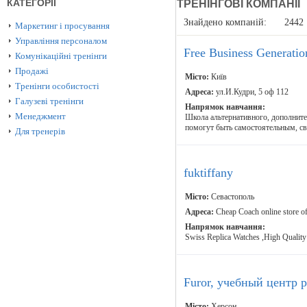
КАТЕГОРІЇ
ТРЕНІНГОВІ КОМПАНІЇ
Знайдено компаній:
2442
Маркетинг і просування
Управління персоналом
Free Business Generatio
Комунікаційні тренінги
Продажі
Місто:
Київ
Тренінги особистості
Адреса:
ул.И.Кудри, 5 оф 112
Галузеві тренінги
Напрямок навчання:
Менеджмент
Школа альтернативного, дополните
помогут быть самостоятельным, св
Для тренерів
fuktiffany
Місто:
Севастополь
Адреса:
Cheap Coach online store of
Напрямок навчання:
Swiss Replica Watches ,High Quality
Furor, учебный центр 
Місто:
Херсон