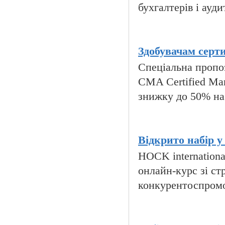
бухгалтерів і ауди
Здобувачам серт
Спеціальна пропоз
CMA Certified Ma
знижку до 50% на
Відкрито набір у
HOCK internation
онлайн-курс зі ст
конкурентоспроможн