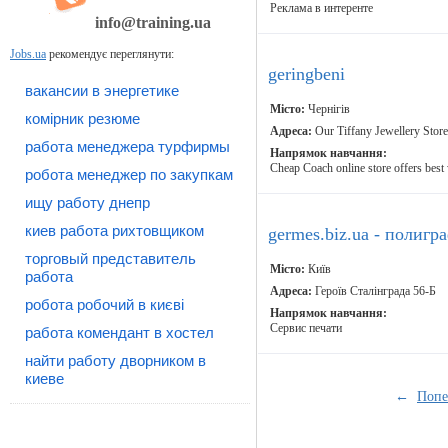
Реклама в интеренте
info@training.ua
Jobs.ua
рекомендує переглянути:
geringbeni
вакансии в энергетике
Місто:
Чернігів
комірник резюме
Адреса:
Our Tiffany Jewellery Store
работа менеджера турфирмы
Напрямок навчання:
Cheap Coach online store offers best
робота менеджер по закупкам
ищу работу днепр
киев работа рихтовщиком
germes.biz.ua - полиг
торговый представитель
Місто:
Київ
работа
Адреса:
Героїв Сталінграда 56-Б
робота робочий в києві
Напрямок навчання:
Сервис печати
работа комендант в хостел
найти работу дворником в
киеве
←
Попе