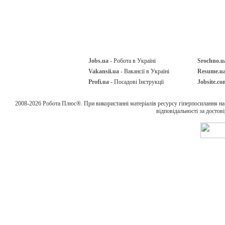
Jobs.ua
- Робота в Україні
Srochno.u
Vakansii.ua
- Вакансії в Україні
Resume.u
Profi.ua
- Посадові Інструкції
Jobsite.co
2008-2026 Робота Плюс®. При використанні матеріалів ресурсу гіперпосилання н
відповідальності за достов