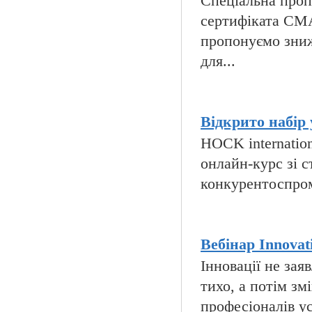
Спеціальна пропо
сертифіката CMA
пропонуємо зниж
для...
Відкрито набір 
HOCK internatio
онлайн-курс зі с
конкурентоспромо
Вебінар Innovati
Інновації не за
тихо, а потім зм
професіоналів ус