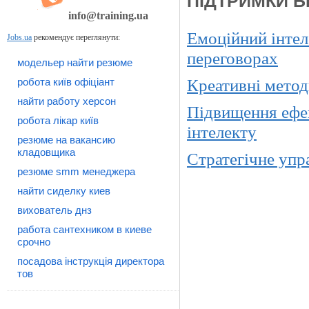
ПІДТРИМКИ Б
info@training.ua
Емоційний інтел
Jobs.ua
рекомендує переглянути:
переговорах
модельер найти резюме
Креативні метод
робота київ офіціант
найти работу херсон
Підвищення ефек
робота лікар київ
інтелекту
резюме на вакансию
кладовщика
Стратегічне упр
резюме smm менеджера
найти сиделку киев
вихователь днз
работа сантехником в киеве
срочно
посадова інструкція директора
тов