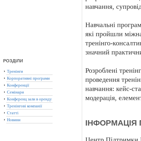
навчання, супровід
Навчальні програм
які пройшли міжна
тренінго-консалти
значний практичний
РОЗДІЛИ
Розроблені тренін
Тренінги
Корпоративні програми
проведення тренін
Конференції
навчання: кейс-ста
Семінари
модерація, елемент
Конференц зали в оренду
Тренінгові компанії
Статті
Новини
ІНФОРМАЦІЯ 
Центр Підтримки 