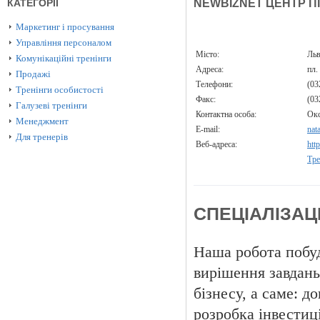
КАТЕГОРІЇ
NEWBIZNET ЦЕНТР П
Маркетинг і просування
Управління персоналом
Місто:
Ль
Комунікаційні тренінги
Адреса:
пл.
Продажі
Телефони:
(03
Тренінги особистості
Факс:
(03
Галузеві тренінги
Контактна особа:
Окс
Менеджмент
E-mail:
nat
Для тренерів
Веб-адреса:
htt
Тре
СПЕЦІАЛІЗАЦ
Наша робота побу
вирішення завдань
бізнесу, а саме: д
розробка інвестиці