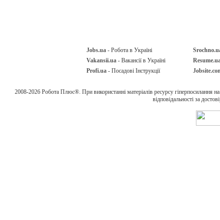
Jobs.ua
- Робота в Україні
Srochno.u
Vakansii.ua
- Вакансії в Україні
Resume.u
Profi.ua
- Посадові Інструкції
Jobsite.co
2008-2026 Робота Плюс®. При використанні матеріалів ресурсу гіперпосилання н
відповідальності за достов