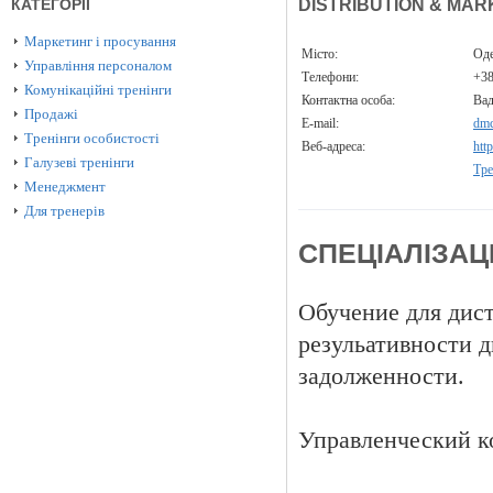
КАТЕГОРІЇ
DISTRIBUTION & MA
Маркетинг і просування
Місто:
Од
Управління персоналом
Телефони:
+38
Комунікаційні тренінги
Контактна особа:
Ва
Продажі
E-mail:
dmc
Тренінги особистості
Веб-адреса:
htt
Галузеві тренінги
Тре
Менеджмент
Для тренерів
СПЕЦІАЛІЗАЦ
Обучение для дис
резульативности д
задолженности.
Управленческий к