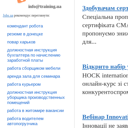
info@training.ua
Здобувачам сер
Jobs.ua
рекомендує переглянути:
Спеціальна пропо
сертифіката CMA
комендант робота
пропонуємо зниж
резюме в донецке
для...
повар харьков
должностная инструкция
бухгалтера по начислению
заработной платы
Відкрито набір 
работа сборщиком мебели
HOCK internatio
аренда зала для семинара
онлайн-курс зі с
работа курьером
конкурентоспромо
должностная инструкция
уборщика производственных
помещений
работа в житомире вакансии
Вебінар Innovati
работа водителем
автопогрузчика
Інновації не за