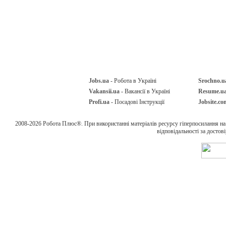
Jobs.ua
- Робота в Україні
Srochno.u
Vakansii.ua
- Вакансії в Україні
Resume.u
Profi.ua
- Посадові Інструкції
Jobsite.co
2008-2026 Робота Плюс®. При використанні матеріалів ресурсу гіперпосилання н
відповідальності за достов