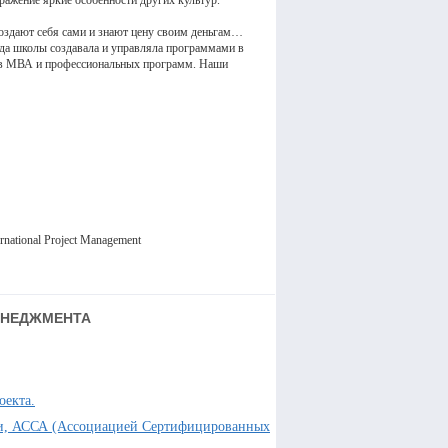
тражение яркие особенности других культур.
создают себя сами и знают цену своим деньгам…
да школы создавала и управляла программами в
иков МВА и профессиональных программ. Наши
ational Project Management
МЕНЕДЖМЕНТА
оекта.
ти, АССА (Ассоциацией Сертифицированных