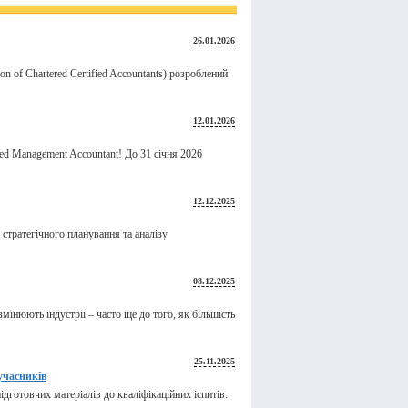
26.01.2026
tion of Chartered Certified Accountants) розроблений
12.01.2026
ied Management Accountant! До 31 січня 2026
12.12.2025
стратегічного планування та аналізу
08.12.2025
мінюють індустрії – часто ще до того, як більшість
25.11.2025
учасників
дготовчих матеріалів до кваліфікаційних іспитів.