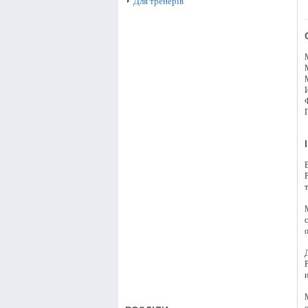
Для тренерів
т