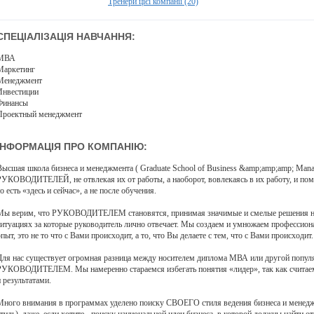
Тренери цієї компанії (20)
СПЕЦІАЛІЗАЦІЯ НАВЧАННЯ:
МВА
Маркетинг
Менеджмент
Инвестиции
Финансы
Проектный менеджмент
ІНФОРМАЦІЯ ПРО КОМПАНІЮ:
Высшая школа бизнеса и менеджмента ( Graduate School of Business &amp;amp;amp; Mana
РУКОВОДИТЕЛЕЙ, не отвлекая их от работы, а наоборот, вовлекаясь в их работу, и пом
о есть «здесь и сейчас», а не после обучения.
Мы верим, что РУКОВОДИТЕЛЕМ становятся, принимая значимые и смелые решения не в
ситуациях за которые руководитель лично отвечает. Мы создаем и умножаем професси
опыт, это не то что с Вами происходит, а то, что Вы делаете с тем, что с Вами происходит.
Для нас существует огромная разница между носителем диплома МВА или другой по
РУКОВОДИТЕЛЕМ. Мы намеренно стараемся избегать понятия «лидер», так как считаем,
и результатами.
Много внимания в программах уделено поиску СВОЕГО стиля ведения бизнеса и менедж