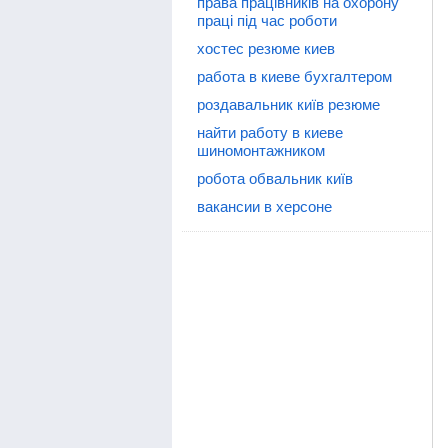
права працівників на охорону
праці під час роботи
хостес резюме киев
работа в киеве бухгалтером
роздавальник київ резюме
найти работу в киеве
шиномонтажником
робота обвальник київ
вакансии в херсоне