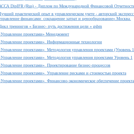
АССА DipIFR (Rus) - Диплом по Международной Финансовой Отчетности
Лучший практический опыт в управленческом учете - авторский экспрес
управление финансами: сокращение затрат и ценообразование».Москва.
Цикл тренингов « Бизнес- путь достижения цели » gsbm
«Управление проектами» Менеджмент
«Управление проектами». Информационные технологии
«Управление проектами». Методология управления проектами (Уровень 1
«Управление проектами». Методология управления проектами Уровень 1
«Управление проектами». Проектирование бизнес-процессов
«Управление проектами». Управление рисками и стоимостью проекта
«Управление проектами». Финансово-экономическое обеспечение проект