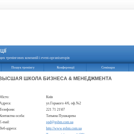
ЦІЇ
щих тренінгових компаній і event-організаторів
Пошук тренінгу
Конференції
Семінари
ВЫСШАЯ ШКОЛА БИЗНЕСА & МЕНЕДЖМЕНТА
Місто:
Київ
Адреса:
ул.Горького 4/6, оф.№2
Телефони:
221 71 21\07
Контактна особа:
Татьяна Пушкарева
E-mail:
spd@gsbm.com.ua
Веб-адреса:
http://www.gsbm.com.ua