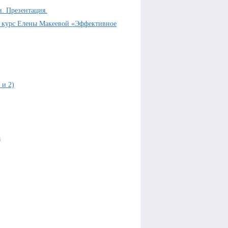
. Презентация.
с курс Елены Макеевой «Эффективное
 и 2)
а