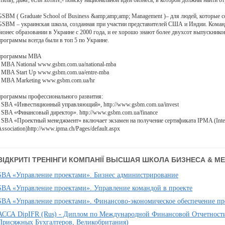
стиль), даже, если хотите,- поиску национальной идеи бизнеса, в которой должны найти о
GSBM ( Graduate School of Business &amp;amp;amp; Management )– для людей, которые 
GSBM – украинская школа, созданная при участии представителей США и Индии. Коман
бизнес образовании в Украине с 2000 года, и ее хорошо знают более двухсот выпускн
программы всегда были в топ 5 по Украине.
программы МВА
• MBA National www.gsbm.com.ua/national-mba
• MBA Start Up www.gsbm.com.ua/entre-mba
• MBA Marketing www.gsbm.com.ua/hr
программы профессионального развития:
• SBA «Инвестиционный управляющий», http://www.gsbm.com.ua/invest
• SBA «Финансовый директор». http://www.gsbm.com.ua/finance
• SBA «Проектный менеджмент» включает экзамен на получение сертификата IPMA (Intern
ssociation)http://www.ipma.ch/Pages/default.aspx
ВІДКРИТІ ТРЕНІНГИ КОМПАНІЇ ВЫСШАЯ ШКОЛА БИЗНЕСА & 
SBA «Управление проектами». Бизнес администрирование
SBA «Управление проектами». Управление командой в проекте
SBA «Управление проектами». Финансово-экономическое обеспечение пр
АССА DipIFR (Rus) - Диплом по Международной Финансовой Отчетнос
Присяжных Бухгалтеров, Великобритания)