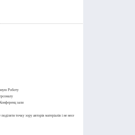
оную Роботу
ерсоналу
Конференц зали
поділяти точку зору авторів матеріалів і не несе