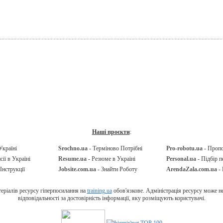
Наші проєкти
:
Україні
Srochno.ua
- Терміново Потрібні
Pro-robotu.ua
- Проп
сії в Україні
Resume.ua
- Резюме в Україні
Personal.ua
- Підбір п
Інструкції
Jobsite.com.ua
- Знайти Роботу
ArendaZala.com.ua
- 
ріалів ресурсу гіперпосилання на
training.ua
обов'язкове. Адміністрація ресурсу може не 
відповідальності за достовірність інформації, яку розміщують користувачі.