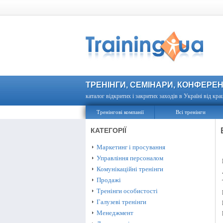
ТРЕНІНГИ, СЕМІНАРИ, КОНФЕРЕН
каталог відкритих і закритих заходів в Україні від кра
Тренінгові компанії
Всі тренінги
КАТЕГОРІЇ
Маркетинг і просування
Управління персоналом
Комунікаційні тренінги
Продажі
Тренінги особистості
Галузеві тренінги
Менеджмент