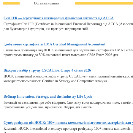
Останні новини:
Cert IFR — сертифікат з міжнародної фінансової звітності від ACCA
Сертифікат Cert IFR (Certificate in International Financial Reporting) від ACCA (Associa
для бухгалтерів і аудиторів, які прагнуть підвищити свій...
Здобувачам сертифіката CMA Certified Management Accountant
Спеціальна пропозиція від HOCK international для здобувачів сертифіката CMA Certif
пропонуємо знижку до 50% на повний пакет матеріалів CMA Exam 2026 для...
Відкрито набір у групу CSCA Live. Старт 4 січня 2026
HOCK international оголошує набір у групу CSCA Live – семитижневий онлайн-курс зі 
конкурентоспроможності Certified in Strategy and Competitive Analysis.
Вебінар Innovation, Strategy, and the Industry Life Cycle
Інновації не заявляють про себе відкрито. Спочатку вони поширюються тихо, а потім з
професіоналів усвідомлює, що сталося. Лідери, які вміють...
Суперрозіграш від HOCK: 100+ повних комплектів підготовчих матеріалів для 
Компанія HOCK international оголошує про старт розіграшу 100+ повних комплектів пі