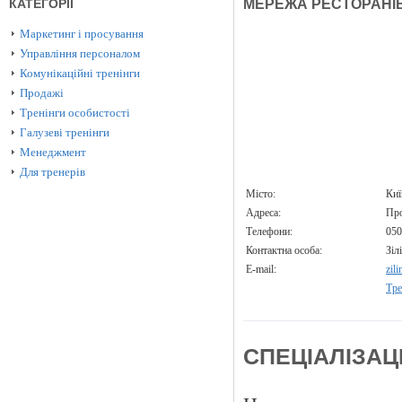
КАТЕГОРІЇ
МЕРЕЖА РЕСТОРАНІВ
Маркетинг і просування
Управління персоналом
Комунікаційні тренінги
Продажі
Тренінги особистості
Галузеві тренінги
Менеджмент
Для тренерів
Місто:
Ки
Адреса:
Про
Телефони:
050
Контактна особа:
Зіл
E-mail:
zil
Тре
СПЕЦІАЛІЗАЦ