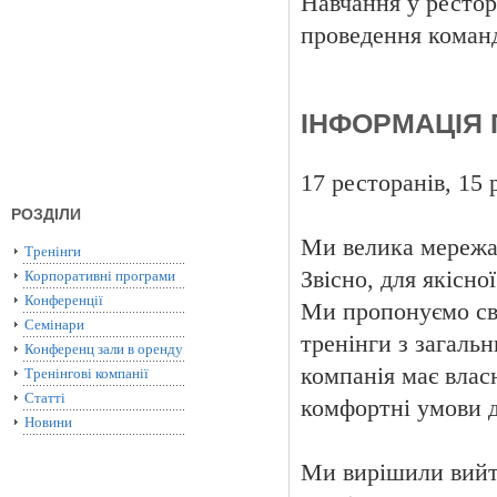
Навчання у рестора
проведення команд
ІНФОРМАЦІЯ 
17 ресторанів, 15 
РОЗДІЛИ
Ми велика мережа,
Тренінги
Звісно, для якісно
Корпоративні програми
Конференції
Ми пропонуємо сво
Семінари
тренінги з загаль
Конференц зали в оренду
компанія має влас
Тренінгові компанії
Статті
комфортні умови д
Новини
Ми вирішили вийти