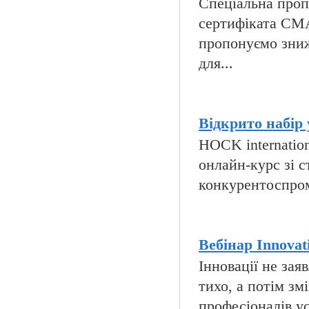
Спеціальна пропо
сертифіката CMA
пропонуємо зниж
для...
Відкрито набір 
HOCK internatio
онлайн-курс зі с
конкурентоспромо
Вебінар Innovati
Інновації не за
тихо, а потім зм
професіоналів ус