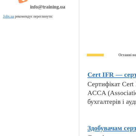
info@training.ua
Jobs.ua
рекомендує переглянути:
Останні н
Cert IFR — серт
Сертифікат Cert I
ACCA (Associatio
бухгалтерів і ауд
Здобувачам сер