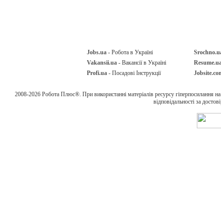
Jobs.ua
- Робота в Україні
Srochno.u
Vakansii.ua
- Вакансії в Україні
Resume.u
Profi.ua
- Посадові Інструкції
Jobsite.co
2008-2026 Робота Плюс®. При використанні матеріалів ресурсу гіперпосилання н
відповідальності за достов