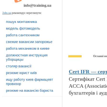
info@training.ua
Jobs.ua
рекомендує переглянути:
пошук монтажника
модель фотомодель
работа сантехником
свежие вакансии запорожье
работа механиком в киеве
должностная инструкция
Останні н
уборщицы
столяр вакансії
Cert IFR — серт
резюме юрист київ
Сертифікат Cert I
ищу работу киев фармацевт
провизор
ACCA (Associatio
резюме на вакансію бариста
бухгалтерів і ауд