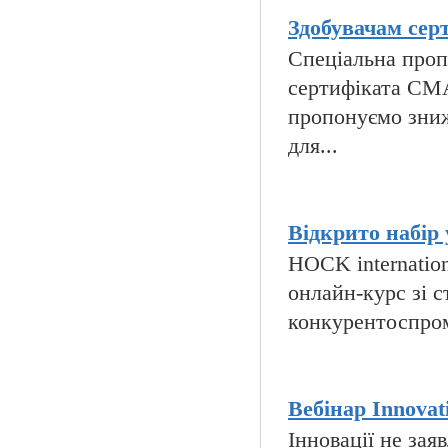
Здобувачам сер
Спеціальна пропо
сертифіката CMA
пропонуємо зниж
для...
Відкрито набір 
HOCK internatio
онлайн-курс зі с
конкурентоспромо
Вебінар Innovati
Інновації не за