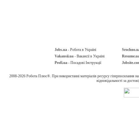
Jobs.ua
- Робота в Україні
Srochno.u
Vakansii.ua
- Вакансії в Україні
Resume.u
Profi.ua
- Посадові Інструкції
Jobsite.co
2008-2026 Робота Плюс®. При використанні матеріалів ресурсу гіперпосилання н
відповідальності за достов