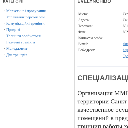
КАТЕГОРІЇ
EVELYNCHIDO
Маркетинг і просування
Місто:
Сев
Управління персоналом
Адреса:
Сан
Комунікаційні тренінги
Телефони:
881
Продажі
Факс:
892
Тренінги особистості
Контактна особа:
Галузеві тренінги
E-mail:
sht
Менеджмент
Веб-адреса:
htt
Для тренерів
Тре
СПЕЦІАЛІЗАЦ
Организация ММВ-
территории Санкт
качественное осу
помещений в преде
принцип работы х