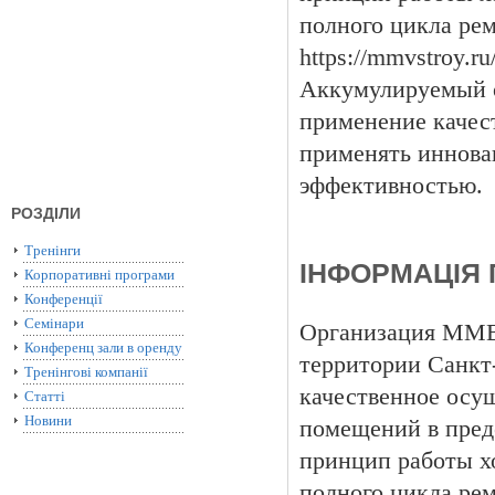
полного цикла ре
https://mmvstroy.r
Аккумулируемый о
применение качес
применять иннова
эффективностью.
РОЗДІЛИ
Тренінги
ІНФОРМАЦІЯ 
Корпоративні програми
Конференції
Семінари
Организация ММВ-
Конференц зали в оренду
территории Санкт
Тренінгові компанії
качественное осу
Статті
Новини
помещений в преде
принцип работы х
полного цикла ре