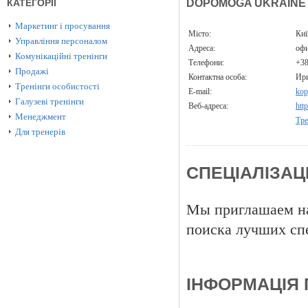
КАТЕГОРІЇ
DOPOMOGA UKRAINE
Маркетинг і просування
Місто:
Ки
Управління персоналом
Адреса:
офи
Комунікаційні тренінги
Телефони:
+3
Продажі
Контактна особа:
Ир
Тренінги особистості
E-mail:
kop
Галузеві тренінги
Веб-адреса:
htt
Менеджмент
Тре
Для тренерів
СПЕЦІАЛІЗАЦ
Мы приглашаем на
поиска лучших сп
ІНФОРМАЦІЯ 