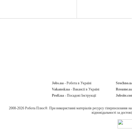
Jobs.ua
- Робота в Україні
Srochno.u
Vakansii.ua
- Вакансії в Україні
Resume.u
Profi.ua
- Посадові Інструкції
Jobsite.co
2008-2026 Робота Плюс®. При використанні матеріалів ресурсу гіперпосилання н
відповідальності за достов