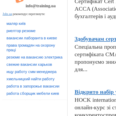
Сертифікат Cert I
info@training.ua
ACCA (Associatio
Jobs.ua
рекомендує переглянути:
бухгалтерів і ауд
маляр київ
риелтор резюме
вакансии лаборанта в киеве
Здобувачам сер
права громадян на охорону
Спеціальна пропо
праці
сертифіката CMA
резюме на вакансию электрика
пропонуємо зниж
свежие вакансии харьков
для...
ищу работу смм менеджера
хмельницкий найти работу
работа в запорожье вакансии
Відкрито набір 
работа сборщик мебели киев
HOCK internatio
онлайн-курс зі с
конкурентоспромо