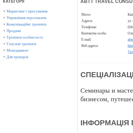
КАТЕГОРІЇ
ABTT TRAVEL CONSU
Маркетинг і просування
Місто:
Ки
Управління персоналом
Адреса:
ул.
Комунікаційні тренінги
Телефони:
(04
Продажі
Контактна особа:
Оль
Тренінги особистості
E-mail:
abt
Галузеві тренінги
Веб-адреса:
htt
Менеджмент
Тре
Для тренерів
СПЕЦІАЛІЗАЦ
Семинары и масте
бизнесом, путеше
ІНФОРМАЦІЯ 