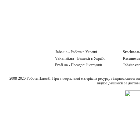
Jobs.ua
- Робота в Україні
Srochno.u
Vakansii.ua
- Вакансії в Україні
Resume.u
Profi.ua
- Посадові Інструкції
Jobsite.co
2008-2026 Робота Плюс®. При використанні матеріалів ресурсу гіперпосилання н
відповідальності за достов