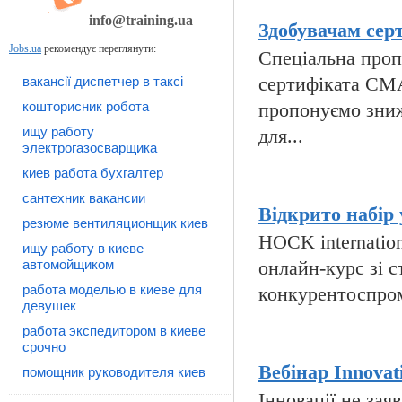
info@training.ua
Здобувачам сер
Jobs.ua
рекомендує переглянути:
Спеціальна пропо
вакансії диспетчер в таксі
сертифіката CMA
кошторисник робота
пропонуємо зниж
ищу работу
для...
электрогазосварщика
киев работа бухгалтер
сантехник вакансии
Відкрито набір 
резюме вентиляционщик киев
HOCK internatio
ищу работу в киеве
автомойщиком
онлайн-курс зі с
работа моделью в киеве для
конкурентоспромо
девушек
работа экспедитором в киеве
срочно
Вебінар Innovati
помощник руководителя киев
Інновації не за