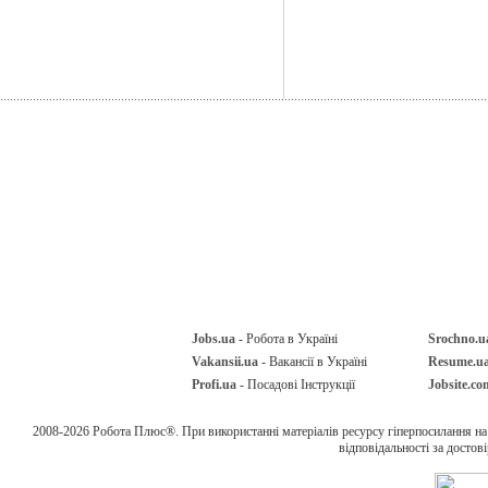
Jobs.ua
- Робота в Україні
Srochno.u
Vakansii.ua
- Вакансії в Україні
Resume.u
Profi.ua
- Посадові Інструкції
Jobsite.co
2008-2026 Робота Плюс®. При використанні матеріалів ресурсу гіперпосилання н
відповідальності за достов