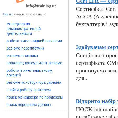
Cert IFR — серт
info@training.ua
Сертифікат Cert I
Jobs.ua
рекомендує переглянути:
ACCA (Associatio
бухгалтерів і ауд
менеджер по
административной
деятельности
работа хмельницкий вакансии
Здобувачам сер
резюме переплётчик
Спеціальна пропо
резюме плотника
сертифіката CMA
продавец консультант резюме
пропонуємо зниж
робота в хмельницькому
вакансії
для...
резюме конструктора украина
знайти роботу вчителем
поиск менеджера по продажам
Відкрито набір 
поиск персонала донецк
HOCK internatio
онлайн-курс зі с