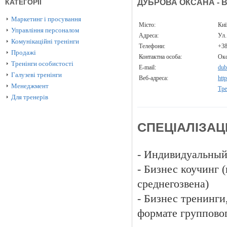
КАТЕГОРІЇ
ДУБРОВА ОКСАНА - B
Маркетинг і просування
Місто:
Ки
Управління персоналом
Адреса:
Ул.
Комунікаційні тренінги
Телефони:
+3
Продажі
Контактна особа:
Окс
Тренінги особистості
E-mail:
dub
Галузеві тренінги
Веб-адреса:
htt
Менеджмент
Тре
Для тренерів
СПЕЦІАЛІЗАЦ
- Индивидуальный 
- Бизнес коучинг 
среднегозвена)
- Бизнес тренинги
формате групповог