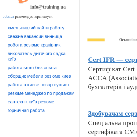
info@training.ua
Jobs.ua
рекомендує переглянути:
хмельницкий найти работу
свежие вакансии винница
Останні н
робота резюме кранівник
вихователь дитячого садка
Cert IFR — серт
київ
работа smm без опыта
Сертифікат Cert I
сборщик мебели резюме киев
ACCA (Associatio
работа в киеве повар сушист
бухгалтерів і ауд
резюме менеджер по продажам
сантехнік київ резюме
горничная работа
Здобувачам сер
Спеціальна пропо
сертифіката CMA