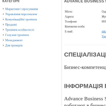
КАТЕГОРІЇ
ADVANCE BUSINESS
Маркетинг і просування
Місто:
Од
Управління персоналом
Адреса:
Жук
Комунікаційні тренінги
Телефони:
093
Продажі
Контактна особа:
Тренінги особистості
E-mail:
nik
Галузеві тренінги
Тре
Менеджмент
Для тренерів
СПЕЦІАЛІЗАЦ
Бизнес-компетенци
ІНФОРМАЦІЯ 
Advance Business 
работают в бизнес