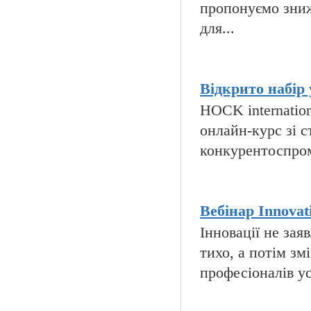
пропонуємо зниж
для...
Відкрито набір 
HOCK internatio
онлайн-курс зі с
конкурентоспромо
Вебінар Innovati
Інновації не за
тихо, а потім зм
професіоналів ус