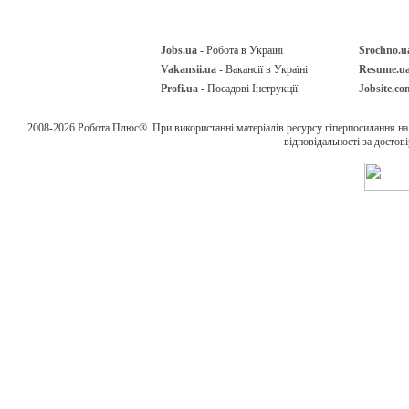
Jobs.ua
- Робота в Україні
Srochno.u
Vakansii.ua
- Вакансії в Україні
Resume.u
Profi.ua
- Посадові Інструкції
Jobsite.co
2008-2026 Робота Плюс®. При використанні матеріалів ресурсу гіперпосилання н
відповідальності за достов