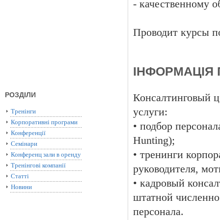
- качественному о
Проводит курсы п
ІНФОРМАЦІЯ 
РОЗДІЛИ
Консалтинговый ц
услуги:
Тренінги
Корпоративні програми
• подбор персонала
Конференції
Hunting);
Семінари
• тренинги корпор
Конференц зали в оренду
Тренінгові компанії
руководителя, мот
Статті
• кадровый конса
Новини
штатной численнос
персонала.