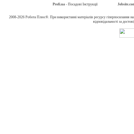
Profi.ua
- Посадові Інструкції
Jobsite.co
2008-2026 Робота Плюс®. При використанні матеріалів ресурсу гіперпосилання н
відповідальності за достов