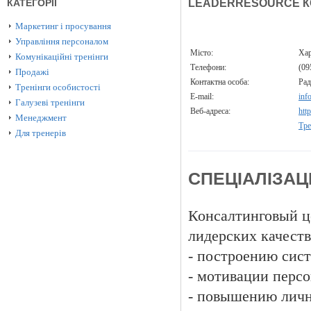
КАТЕГОРІЇ
LEADERRESOURCE 
Маркетинг і просування
Управління персоналом
Місто:
Ха
Комунікаційні тренінги
Телефони:
(09
Продажі
Контактна особа:
Рад
Тренінги особистості
E-mail:
inf
Галузеві тренінги
Веб-адреса:
htt
Менеджмент
Тре
Для тренерів
СПЕЦІАЛІЗАЦ
Консалтинговый це
лидерских качеств
- построению сист
- мотивации персо
- повышению личн