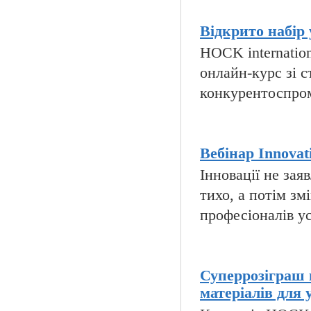
Відкрито набір 
HOCK internatio
онлайн-курс зі с
конкурентоспромо
Вебінар Innovati
Інновації не за
тихо, а потім зм
професіоналів ус
Суперрозіграш 
матеріалів для 