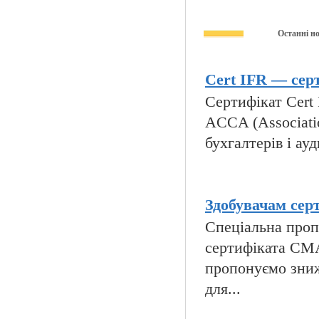
Останні н
Cert IFR — серт
Сертифікат Cert I
ACCA (Associatio
бухгалтерів і ауд
Здобувачам сер
Спеціальна пропо
сертифіката CMA
пропонуємо зниж
для...