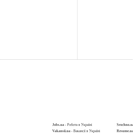
Jobs.ua
- Робота в Україні
Srochno.u
Vakansii.ua
- Вакансії в Україні
Resume.u