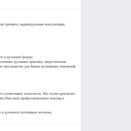
ие тренинги, индивидуальные консультации,
кую и духовную форму;
различные духовные практики, энергетические
шее пространство для Ваших позитивных изменений;
 и талантливых психологов. Мы хотим пригласить
ожить Вам нашу профессиональную помощь и
 и духовного потенциала человека.