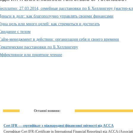
Бесплатно: 27.03.2014, семейные расстановки по Б.Хеллингеру (мастер-кл
Деньги в долг: как благополучно управлять своими финансами
Одна цель или много целей: как стремиться и достигать
Свидание с телом
Тайм-менеджмент в действии: организация себя и своего времени
Тематические расстановки по Б.Хеллингеру
Эффективное или приятное чтение
Останні новини:
Cert IFR — сертифікат з міжнародної фінансової звітності від ACCA
Сертифікат Cert IFR (Certificate in International Financial Reporting) від ACCA (Associa