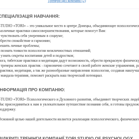
Тренери цієї компанії (2)
СПЕЦІАЛІЗАЦІЯ НАВЧАННЯ:
STUDIO «TORI» – это уникальное место в центре Донецка, объединяющее психологическ
различные практики самосовершенствования, которые помогут Вам:
- чувствовать себя уверенным в социуме;
обрести спокойствие и гармонию;
решить личные проблемы;
- познать тонкости психологии межличностных отношений;
- узнать секреты воспитания детей и подростков;
йога, тибетские практики и медитации дадут возможность, обрести прекрасную физичес
- тренеры женских практик - гармонично сочетают в своей работе женские упражнения, 
практики, медитации, а так же разнообразные направления психологии, создавая наилуч
- мандала-терапиия, поможет раскрыть ваш творческий потенциал.
ІНФОРМАЦІЯ ПРО КОМПАНІЮ:
STUDIO «TORI» Психологического и Духовного развития, объединяет творческих людей
Вас присоединиться к нам в увлекательное путешествие познания себя, и готовы предл
поддержку.
Основной целью нашей деятельности является реализация психологического, физического
ВІДКРИТІ ТРЕНІНГИ КОМПАНІЇ TORI STUDIO OF PSYCHOLOGY