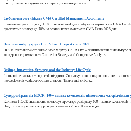
для бухгалтерів і аудиторів, які прагнуть підвищити свій...
Здобувачам сертифіката CMA Certified Management Accountant
Спеціальна пропозиція від HOCK international для здобувачів сертифіката CMA Certif
пропонуємо знижку до 50% на повний пакет матеріалів CMA Exam 2026 для...
Відкрито набір у групу CSCA Live. Старт 4 січня 2026
HOCK international оголошує набір у групу CSCA Live – семитижневий онлайн-курс зі 
конкурентоспроможності Certified in Strategy and Competitive Analysis.
Вебінар Innovation, Strategy, and the Industry Life Cycle
Інновації не заявляють про себе відкрито. Спочатку вони поширюються тихо, а потім з
професіоналів усвідомлює, що сталося. Лідери, які вміють...
Суперрозіграш від HOCK: 100+ повних комплектів підготовчих матеріалів для 
Компанія HOCK international оголошує про старт розіграшу 100+ повних комплектів пі
Подати заявку на участь у розіграші можна з 25 по 30 листопада...