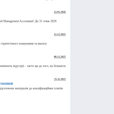
12.01.2026
ied Management Accountant! До 31 січня 2026
12.12.2025
стратегічного планування та аналізу
08.12.2025
мінюють індустрії – часто ще до того, як більшість
25.11.2025
учасників
дготовчих матеріалів до кваліфікаційних іспитів.