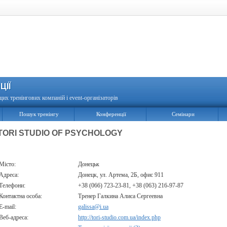
ЦІЇ
щих тренінгових компаній і event-організаторів
Пошук тренінгу
Конференції
Семінари
TORI STUDIO OF PSYCHOLOGY
Місто:
Донецьк
Адреса:
Донецк, ул. Артема, 2Б, офис 911
Телефони:
+38 (066) 723-23-81, +38 (063) 216-97-87
Контактна особа:
Тренер Галкина Алиса Сергеевна
E-mail:
galissa@i.ua
Веб-адреса:
http://tori-studio.com.ua/index.php