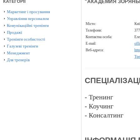
КАТЕГОРІЇ
"АКАДЕМИЯ ЗОРЯНЫ
Маркетинг і просування
Управління персоналом
Місто:
Ки
Комунікаційні тренінги
Телефони:
377
Продажі
Контактна особа:
Еле
Тренінги особистості
E-mail:
off
Галузеві тренінги
Веб-адреса:
htt
Менеджмент
Тре
Для тренерів
СПЕЦІАЛІЗАЦ
- Тренинг
- Коучинг
- Консалтинг