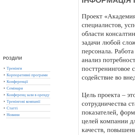
ІНФОРМАЦІЯ 
Проект «Академия
специалистов, ус
области консалти
задачи любой слож
персонала. Работа
РОЗДІЛИ
анализ потребност
посттренинговое 
Тренінги
Корпоративні програми
содействие во вне
Конференції
Семінари
Цель проекта – эт
Конференц зали в оренду
Тренінгові компанії
сотрудничества с
Статті
показателей, фор
Новини
целей компании д
качеств, повышени