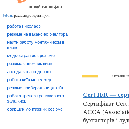
info@training.ua
Jobs.ua
рекомендує переглянути:
работа николаев
резюме на вакансию риелтора
найти работу монтажником в
киеве
медсестра киев резюме
резюме сапожник киев
аренда зала недорого
Останні н
робота київ менеджер
резюме прибиральниця київ
Cert IFR — серт
работа тренер тренажерного
зала киев
Сертифікат Cert I
сварщик монтажник резюме
ACCA (Associatio
бухгалтерів і ауд