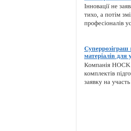
Інновації не за
тихо, а потім зм
професіоналів ус
Суперрозіграш 
матеріалів для 
Компанія HOCK i
комплектів підго
заявку на участь