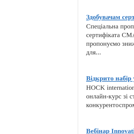
Здобувачам сер
Спеціальна пропо
сертифіката CMA
пропонуємо зниж
для...
Відкрито набір 
HOCK internatio
онлайн-курс зі с
конкурентоспромо
Вебінар Innovati