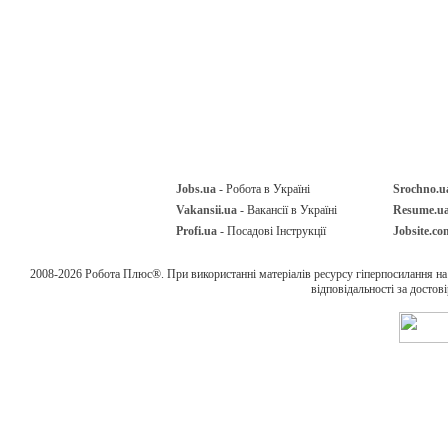
Jobs.ua
- Робота в Україні
Srochno.u
Vakansii.ua
- Вакансії в Україні
Resume.u
Profi.ua
- Посадові Інструкції
Jobsite.co
2008-2026 Робота Плюс®. При використанні матеріалів ресурсу гіперпосилання н
відповідальності за достов