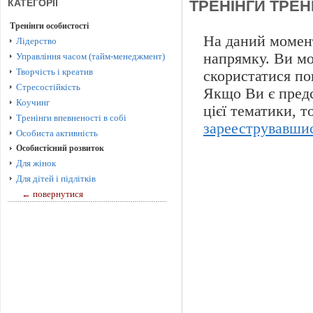
КАТЕГОРІЇ
ТРЕНІНГИ ТРЕН
Тренінги особистості
На даний момент
Лідерство
напрямку. Ви м
Управління часом (тайм-менеджмент)
Творчість і креатив
скористатися по
Стресостійкість
Якщо Ви є предс
Коучинг
цієї тематики, 
Тренінги впевненості в собі
зарееструвавши
Особиста активність
Особистісний розвиток
Для жінок
Для дітей і підлітків
← повернутися