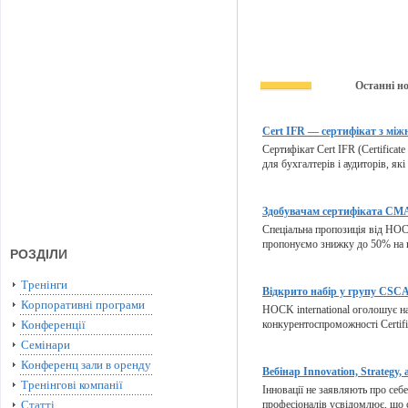
Останні н
Cert IFR — сертифікат з міжн
Сертифікат Cert IFR (Certificate
для бухгалтерів і аудиторів, які
Здобувачам сертифіката CMA 
Спеціальна пропозиція від HOCK
пропонуємо знижку до 50% на п
РОЗДІЛИ
Тренінги
Відкрито набір у групу CSCA 
Корпоративні програми
HOCK international оголошує на
Конференції
конкурентоспроможності Certifie
Семінари
Конференц зали в оренду
Вебінар Innovation, Strategy, 
Тренінгові компанії
Інновації не заявляють про себ
Статті
професіоналів усвідомлює, що с