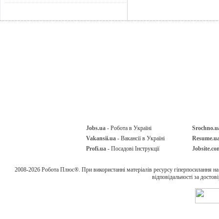
Jobs.ua
- Робота в Україні
Srochno.u
Vakansii.ua
- Вакансії в Україні
Resume.u
Profi.ua
- Посадові Інструкції
Jobsite.co
2008-2026 Робота Плюс®. При використанні матеріалів ресурсу гіперпосилання н
відповідальності за достов